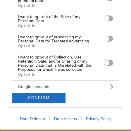
personal data.
grant or deny consent to Google and its third-party tags to
Opted In
use your data for below specified purposes in below Google
consent section.
I want to opt-out of the Sale of my
Personal Data.
Opted In
I want to opt-out of processing my
Personal Data for Targeted Advertising.
Opted In
I want to opt-out of Collection, Use,
Retention, Sale, and/or Sharing of my
Personal Data that Is Unrelated with the
Purposes for which it was collected.
Opted In
Google consents
CONFIRM
41
11.01.2026, 13:11
Άντζελα Γκερέκου για την ταινία «Καποδίστριας»:
Προσπάθησα κι εγώ να την κάνω αλλά δεν τα κατάφερα
Data Deletion
Data Access
Privacy Policy
για οικονομικούς λόγους
Όταν άκουσα ότι θα την έκανε ο Γιάννης Σμαραγδής