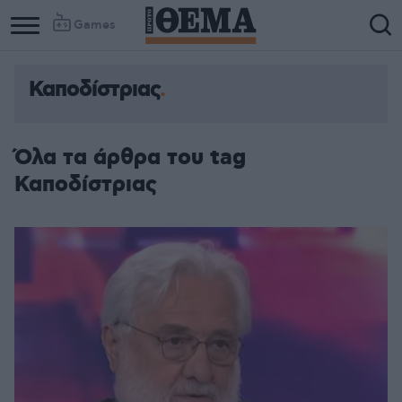
Games
Καποδίστριας
Column
Column
1
2
Όλα τα άρθρα του tag
Καποδίστριας