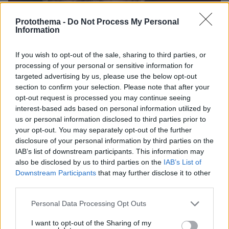
Protothema -
Do Not Process My Personal
Information
If you wish to opt-out of the sale, sharing to third parties, or
processing of your personal or sensitive information for
targeted advertising by us, please use the below opt-out
section to confirm your selection. Please note that after your
opt-out request is processed you may continue seeing
93
12.01.2026, 13:55
interest-based ads based on personal information utilized by
Παύλος Κοντογιαννίδης για την ταινία «Καποδίστριας»:
us or personal information disclosed to third parties prior to
Καταθέσαμε ψυχή, ο κόσμος φεύγει δακρυσμένος
your opt-out. You may separately opt-out of the further
disclosure of your personal information by third parties on the
Ο ηθοποιός απάντησε για τις αρνητικές κριτικές γύρω
IAB’s list of downstream participants. This information may
από το έργο του Γιάννη Σμαραγδή
also be disclosed by us to third parties on the
IAB’s List of
Downstream Participants
that may further disclose it to other
third parties.
Please note that this website/app uses one or more Google
Personal Data Processing Opt Outs
services and may gather and store information including but
not limited to your visit or usage behaviour. You may click to
I want to opt-out of the Sharing of my