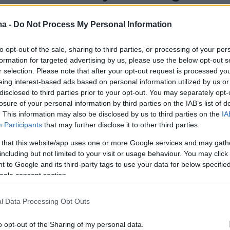
υν και τραγουδούν τα
ma -
Do Not Process My Personal Information
ια κομμάτια τους για τη
ion
to opt-out of the sale, sharing to third parties, or processing of your per
formation for targeted advertising by us, please use the below opt-out s
γουδιστές έκαναν ένα διάλειμμα από τις πρόβες για
r selection. Please note that after your opt-out request is processed y
κούς του Sing for Greece 2026
eing interest-based ads based on personal information utilized by us or
disclosed to third parties prior to your opt-out. You may separately opt-
losure of your personal information by third parties on the IAB’s list of
9
. This information may also be disclosed by us to third parties on the
IA
θηκε η Evangelia για τη γιαγιά
Participants
that may further disclose it to other third parties.
 πιο γλυκιά μου ανάμνηση από
 that this website/app uses one or more Google services and may gath
including but not limited to your visit or usage behaviour. You may click 
ήτη
 to Google and its third-party tags to use your data for below specifi
ogle consent section.
ώ, θα κλάψω, είπε βουρκωμένη η τραγουδίστρια
l Data Processing Opt Outs
105
5
o opt-out of the Sharing of my personal data.