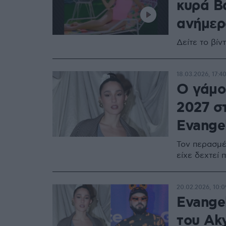
κυρά Β
ανήμερ
Δείτε το βί
18.03.2026, 17:4
Ο γάμος
2027 σ
Evange
Τον περασμέ
είχε δεχτεί
20.02.2026, 10:0
Evangel
του Aky