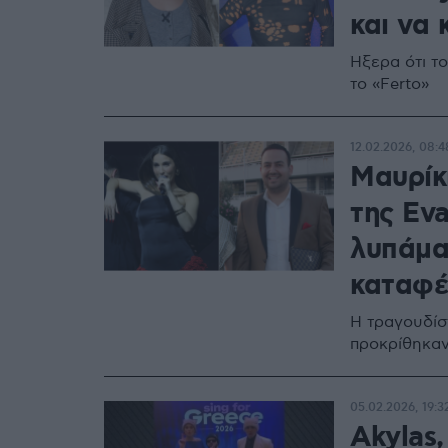
και να 
Ήξερα ότι το
το «Ferto»
12.02.2026, 08:4
Μαυρίκ
της Eva
λυπάμαι
καταφέ
Η τραγουδίσ
προκρίθηκαν
05.02.2026, 19:3
Akylas,