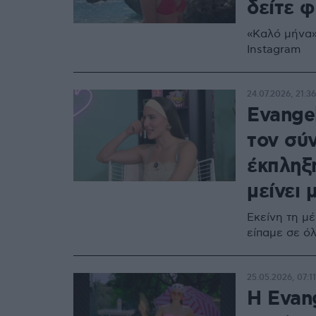
δείτε 
«Καλό μήνα»
Instagram
24.07.2026, 21:36
Evange
τον σύ
έκπληξη
μείνει 
Εκείνη τη μ
είπαμε σε ό
25.05.2026, 07:11
Η Evan