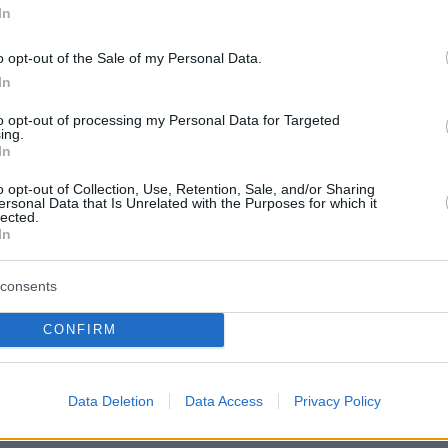
ion: Ο Akylas, η Evangelia, η
In
x, ο Zaf και τα άλλα παιδιά
o opt-out of the Sale of my Personal Data.
τάραξαν τα νερά
In
ρά η Eurovision απασχολεί τα social media από τον
to opt-out of processing my Personal Data for Targeted
λόγω του μεγάλου ενδιαφέροντος που προκάλεσαν τα
ing.
In
αγούδια και η ανανεωμένη διαδικασία επιλογής
o opt-out of Collection, Use, Retention, Sale, and/or Sharing
ersonal Data that Is Unrelated with the Purposes for which it
lected.
1
4
In
εο της Evangelia με τον Νίκο
μόπουλο για το τραγούδι της
consents
ληνικό τελικό της Eurovision:
CONFIRM
επιτυχία λουλουδάκι μου»
τον στην παρέα» λέει η Evangelia στον Νίκο
Data Deletion
Data Access
Privacy Policy
υλο