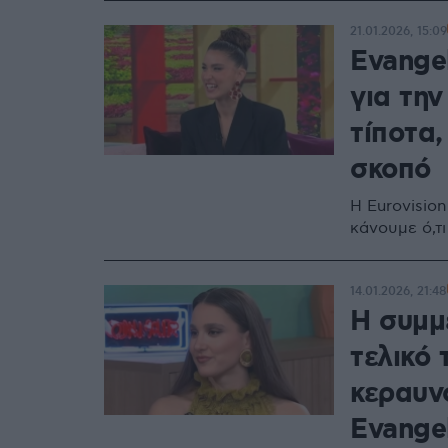
21.01.2026, 15:09
Evangel
για την
τίποτα,
σκοπό
Η Eurovision
κάνουμε ό,τ
14.01.2026, 21:48
Η συμμ
τελικό 
κεραυν
Evange