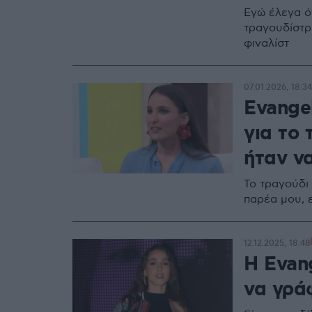
Εγώ έλεγα ότ
τραγουδίστρ
φιναλίστ
07.01.2026, 18:34
Evangel
για το 
ήταν να
Το τραγούδι 
παρέα μου, 
12.12.2025, 18:48
Η Evan
να γρά