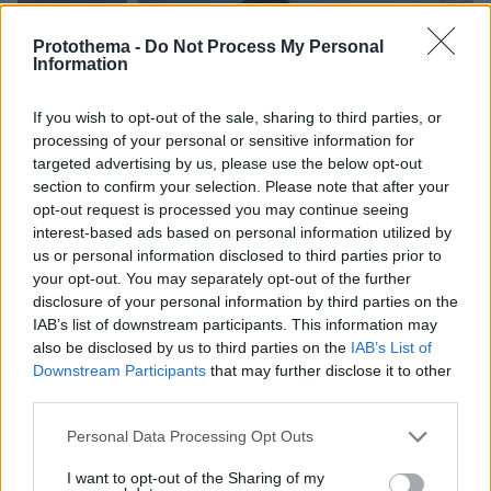
Protothema -
Do Not Process My Personal
Information
If you wish to opt-out of the sale, sharing to third parties, or
processing of your personal or sensitive information for
targeted advertising by us, please use the below opt-out
section to confirm your selection. Please note that after your
opt-out request is processed you may continue seeing
interest-based ads based on personal information utilized by
us or personal information disclosed to third parties prior to
your opt-out. You may separately opt-out of the further
disclosure of your personal information by third parties on the
IAB’s list of downstream participants. This information may
also be disclosed by us to third parties on the
IAB’s List of
Downstream Participants
that may further disclose it to other
third parties.
102
07.09.2025, 18:10
Κριτική Τσίπρα για τις εξαγγελίες Μητσοτάκη
Please note that this website/app uses one or more Google
Personal Data Processing Opt Outs
Ο μοναδικός στόχος του είναι η εκλογική πελατεία
services and may gather and store information including but
και η ψηφοθηρία υποστηρίζει ο πρώην
not limited to your visit or usage behaviour. You may click to
I want to opt-out of the Sharing of my