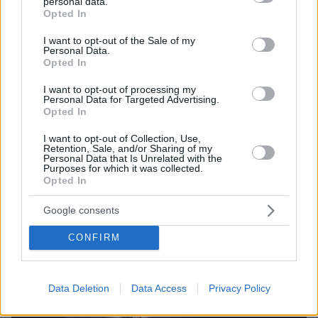
personal data.
grant or deny consent to Google and its third-party tags to
πρωθυπουργός
Opted In
use your data for below specified purposes in below Google
consent section.
I want to opt-out of the Sale of my
Personal Data.
Opted In
I want to opt-out of processing my
Personal Data for Targeted Advertising.
Opted In
I want to opt-out of Collection, Use,
Retention, Sale, and/or Sharing of my
Personal Data that Is Unrelated with the
Purposes for which it was collected.
Opted In
Google consents
CONFIRM
Data Deletion
Data Access
Privacy Policy