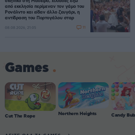
σκηνικό στη Μαδέιρα, χιλιάδες έξω
από εκκλησία περίμεναν τον γάμο του
Ρονάλντο και είδαν άλλο ζευγάρι, η
αντίδραση του Πορτογάλου σταρ
11
08.08.2026, 21:05
Games
Northern Heights
Candy Bub
Cut The Rope