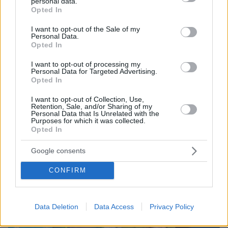
personal data.
grant or deny consent to Google and its third-party tags to
Opted In
use your data for below specified purposes in below Google
consent section.
I want to opt-out of the Sale of my
08.08.2026, 18:08
Personal Data.
Μυστήριο 3.500 ετών στη Σαντορίνη: Ο 15χρονος
Opted In
που δεν πρόλαβε να ξεφύγει από το τσουνάμι
I want to opt-out of processing my
μπορεί ν' αλλάξει τη χρονολογία της μεγάλης
Personal Data for Targeted Advertising.
έκρηξης
Opted In
I want to opt-out of Collection, Use,
Retention, Sale, and/or Sharing of my
Personal Data that Is Unrelated with the
Purposes for which it was collected.
Opted In
Google consents
CONFIRM
Data Deletion
Data Access
Privacy Policy