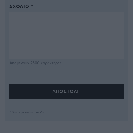
ΣΧΌΛΙΟ *
Απομένουν
2500
χαρακτήρες
* Υποχρεωτικά πεδία