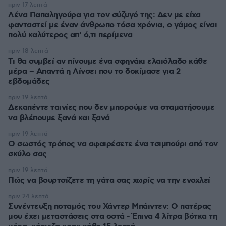
πριν 17 λεπτά
Λένα Παπαληγούρα για τον σύζυγό της: Δεν με είχα
φανταστεί με έναν άνθρωπο τόσα χρόνια, ο γάμος είναι
πολύ καλύτερος απ’ ό,τι περίμενα
πριν 18 λεπτά
Τι θα συμβεί αν πίνουμε ένα σφηνάκι ελαιόλαδο κάθε
μέρα – Απαντά η Λίνσει που το δοκίμασε για 2
εβδομάδες
πριν 19 λεπτά
Δεκαπέντε ταινίες που δεν μπορούμε να σταματήσουμε
να βλέπουμε ξανά και ξανά
πριν 19 λεπτά
Ο σωστός τρόπος να αφαιρέσετε ένα τσιμπούρι από τον
σκύλο σας
πριν 19 λεπτά
Πώς να βουρτσίζετε τη γάτα σας χωρίς να την ενοχλεί
πριν 24 λεπτά
Συνέντευξη ποταμός του Χάντερ Μπάιντεν: Ο πατέρας
μου έχει μεταστάσεις στα οστά - Έπινα 4 λίτρα βότκα τη