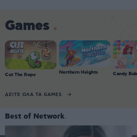
Games
Northern Heights
Candy Bub
Cut The Rope
ΔΕΙΤΕ ΟΛΑ ΤΑ GAMES
Best of Network