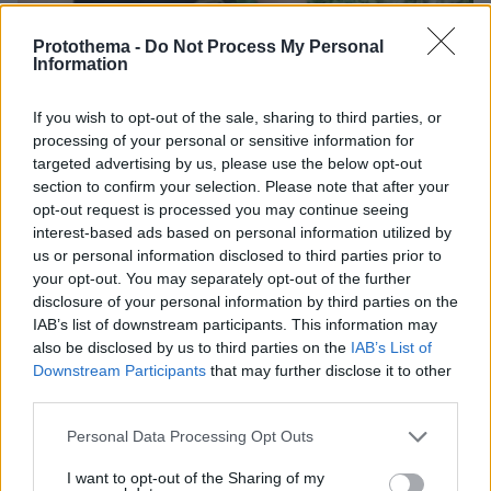
Protothema -
Do Not Process My Personal
Information
08.08.2026, 12:18
If you wish to opt-out of the sale, sharing to third parties, or
Από τη Μόρια στον γάμο, τη ΜΚΟ και την
processing of your personal or sensitive information for
κατηγορία για φόνο: Η σκοτεινή διαδρομή του
targeted advertising by us, please use the below opt-out
26χρονου Αφγανού που σκότωσε τη Βρετανίδα
section to confirm your selection. Please note that after your
στην Κυψέλη
opt-out request is processed you may continue seeing
interest-based ads based on personal information utilized by
us or personal information disclosed to third parties prior to
your opt-out. You may separately opt-out of the further
disclosure of your personal information by third parties on the
IAB’s list of downstream participants. This information may
also be disclosed by us to third parties on the
IAB’s List of
Downstream Participants
that may further disclose it to other
third parties.
Please note that this website/app uses one or more Google
Personal Data Processing Opt Outs
services and may gather and store information including but
not limited to your visit or usage behaviour. You may click to
I want to opt-out of the Sharing of my