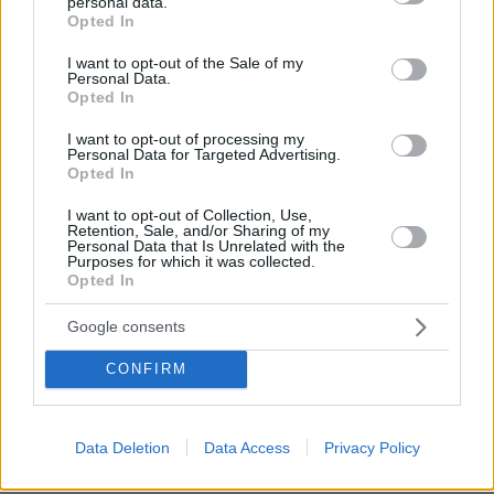
personal data.
grant or deny consent to Google and its third-party tags to
Opted In
use your data for below specified purposes in below Google
consent section.
I want to opt-out of the Sale of my
Personal Data.
Opted In
I want to opt-out of processing my
Personal Data for Targeted Advertising.
Opted In
I want to opt-out of Collection, Use,
Retention, Sale, and/or Sharing of my
08.08.2026, 12:40
Personal Data that Is Unrelated with the
Purposes for which it was collected.
Βρέθηκε σορός σε σπηλιά κοντά στο εκκλησάκι
Opted In
των Αγίων Ισιδώρων στον Λυκαβηττό
Google consents
Βίντεο: Μεθυσμένη σκότωσε νύφη
CONFIRM
λίγες ώρες μετά τον γάμο της και στο
τμήμα ζητούσε κλαίγοντας τον πατέρα
της
Data Deletion
Data Access
Privacy Policy
100
08.08.2026, 09:25