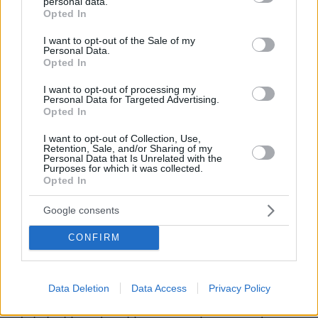
personal data.
grant or deny consent to Google and its third-party tags to
Opted In
Αρναουτάκης: Με τα έργα που γίνονται η
use your data for below specified purposes in below Google
Κρήτη της επόμενης δεκαετίας θα είναι μια
consent section.
I want to opt-out of the Sale of my
Personal Data.
άλλη Κρήτη
Opted In
I want to opt-out of processing my
«Από την πλευρά τη δική μας θα καταβάλλουμε
Personal Data for Targeted Advertising.
κάθε δυνατή προσπάθεια τα επιμέρους
Opted In
προβλήματα που υπάρχουν με τις
I want to opt-out of Collection, Use,
απαλλοτριώσεις, θα συμβάλλουμε κι εμείς να
Retention, Sale, and/or Sharing of my
Personal Data that Is Unrelated with the
προχωρήσουν όσο το δυνατόν συντομότερα.
Purposes for which it was collected.
Opted In
Να μπορούμε να δούμε αυτό το μεγάλο
αναπτυξιακό έργο, πρώτα για τους Κρητικούς
Google consents
και τους επισκέπτες, που εάν τα συνδυάσουμε
μαζί με το αεροδρόμιο του Καστελίου, μαζί με
CONFIRM
τις υπόλοιπες υποδομές που γίνονται στο νησί,
μαζί όμως και με την ενεργειακή ασφάλεια του
Data Deletion
Data Access
Privacy Policy
νησιού, με το μικρό και μεγάλο καλώδιο, η
Κρήτη της επόμενης δεκαετίας θα είναι μια