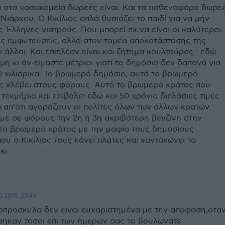
ια στα νοσοκομεία δωρεές είναι. Και τα ασθενοφόρα δωρε
Νιάρχου. Ο Κικίλιας απλά θυσιάζει το παιδί για να μήν
 Έλληνες γιατρούς. Που μπορεί πχ να είναι οι καλύτεροι
ις εμφυτεύσεις, αλλά στον τομέα αποκατάστασης της
άλλοι. Και επιπλέον είναι και ζήτημα κουλτούρας : εδώ
μη κι άν είμαστε μέτριοι γιατί το δημόσιο δεν δαπανά για
0 χιλιάρικα. Το βρωμερό δημόσιο, αυτό το βρωμερό
ς κλέβει στους φόρους. Αυτό το βρωμερό κράτος που
τεκμήρια και επιβάλει εδώ και 50 χρόνια διπλάσιες τιμές
 απ’ότι αγοράζουν οι πολίτες όλων των άλλων κρατών.
ε σε φόρους την 2η ή 3η ακριβότερη βενζίνη στην
το βρωμερό κράτος με την μαφία τους δημοσίους
ου ο Κικίλιας τους κάνει πλάτες και χαντακώνει το
κι.
0.2019, 23:49
κοπροσκυλα δεν ειναι ευχαριστημένα με την αποφαση,οτα
καηκαν τοσοι επι των ημερων σας το βουλωνατε