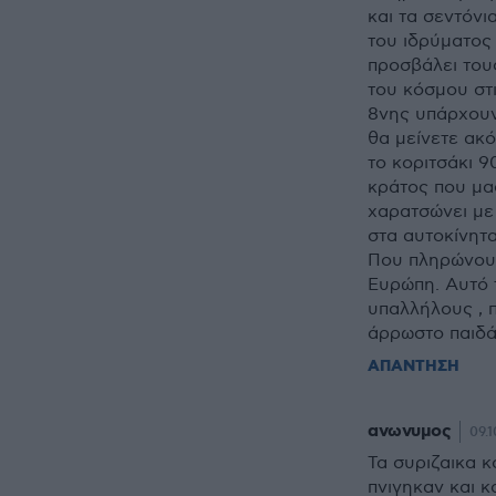
και τα σεντόν
του ιδρύματος 
προσβάλει τους
του κόσμου στ
8νης υπάρχουν 
θα μείνετε ακό
το κοριτσάκι 9
κράτος που μα
χαρατσώνει με 
στα αυτοκίνητα
Που πληρώνουμ
Ευρώπη. Αυτό 
υπαλλήλους , π
άρρωστο παιδά
ΑΠΑΝΤΗΣΗ
ανωνυμος
09.1
Τα συριζαικα 
πνιγηκαν και 