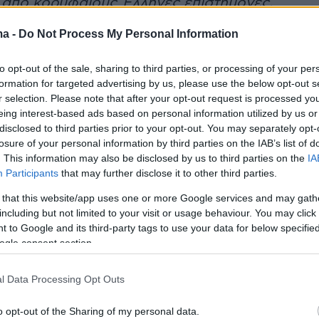
ι από κορυφαίους Έλληνες επιστήμονες,
φάσεις για την ενδεδειγμένη θεραπεία, πάντα
ma -
Do Not Process My Personal Information
νο πρόσωπο και επιστημοσύνη. Αποφάσεις με
στημονικά στοιχεία και γνώμονα τη θεραπεία
to opt-out of the sale, sharing to third parties, or processing of your per
ν.
formation for targeted advertising by us, please use the below opt-out s
r selection. Please note that after your opt-out request is processed y
eing interest-based ads based on personal information utilized by us or
ρή Αλεξία που χτυπήθηκε από αδέσποτη σφαίρα
disclosed to third parties prior to your opt-out. You may separately opt-
ογένειά της που ταλαιπωρούνται και
losure of your personal information by third parties on the IAB’s list of
. This information may also be disclosed by us to third parties on the
IA
ι. Δέχτηκα στο Υπουργείο Υγείας τον πατέρα
Participants
that may further disclose it to other third parties.
μαζί του. Το Ανώτατο Υγειονομικό Συμβούλιο
 that this website/app uses one or more Google services and may gath
ότι θα καλύψει πλήρως την αποθεραπεία του
including but not limited to your visit or usage behaviour. You may click 
 κέντρο αποκατάστασης στη χώρα μας. Πρέπει
 to Google and its third-party tags to use your data for below specifi
με και τους Έλληνες επιστήμονες και τα
ogle consent section.
έντρα αποκατάστασης, πάντα με
l Data Processing Opt Outs
νους επιστημονικά όρους και γνώμονα την
η και τη θεραπεία του παιδιού και του κάθε
o opt-out of the Sharing of my personal data.