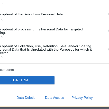
In
 ως Υπουργείο Υγείας για να ακούσουμε, να
o opt-out of the Sale of my Personal Data.
In
με και να προσπαθούμε να φροντίσουμε όλο
όλα τα περιστατικά που μπορεί να προκύπτουν
to opt-out of processing my Personal Data for Targeted
ing.
νώμονα τον ανθρωπισμό και το συναίσθημα,
In
ενοι ταυτόχρονα και τους Έλληνες
o opt-out of Collection, Use, Retention, Sale, and/or Sharing
 και τις αποφάσεις τις οποίες παίρνουν.
ersonal Data that Is Unrelated with the Purposes for which it
lected.
In
πάντα ενημερώνεται ο Πρωθυπουργός
τσοτάκης, ο οποίος έχει δώσει εντολή για να
consents
έουσα προσοχή σε ιδιαίτερα ευαίσθητα
CONFIRM
, όπως είναι αυτά των μικρών παιδιών»
.
Data Deletion
Data Access
Privacy Policy
protothema.gr στο Google News
το
και μάθετε πρώτοι
εις