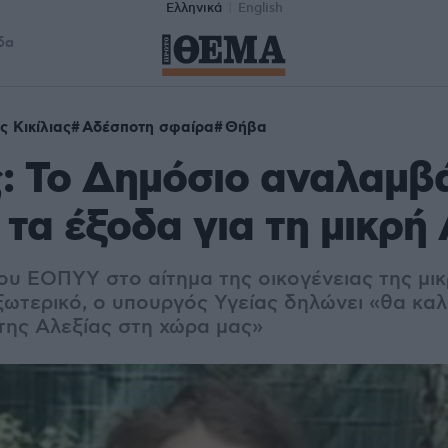
Ελληνικά
English
δα
ς Κικίλιας
Αδέσποτη σφαίρα
Θήβα
ς: Το Δημόσιο αναλαμβ
τα έξοδα για τη μικρή
του ΕΟΠΥΥ σ
το αίτημα της οικογένειας της μι
ξωτερικό, ο υπουργός Υγείας δηλώνει «θα κα
ης Αλεξίας στη χώρα μας»