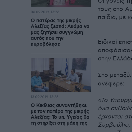
Οι γονείς τ
τους στο Α
06.09.2019, 13:26
παιδιά, με 
Ο πατέρας της μικρής
Αλεξίας ξεσπά: Ακόμα να
μας ζητήσει συγγνώμη
αυτός που την
Ειδικοί επ
πυροβόλησε
αποφάσισαν,
στην Ελλάδα
Στο μεταξύ,
ανέφερε:
13.09.2019, 13:26
«Το Υπουργε
Ο Κικίλιας συναντήθηκε
όλα ανθρώπ
με τον πατέρα της μικρής
έρχονται σ
Αλεξίας: Το υπ. Υγείας θα
τη στηρίξει στη μάχη της
Συμβούλιο, 