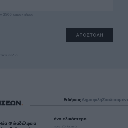
υν
2500
χαρακτήρες
τικά πεδία
Ειδήσεις
Δημοφιλή
Σχολιασμέν
ΗΣΕΩΝ
ένα ελικόπτερο
 Νέα Φιλαδέλφεια
πριν 25 λεπτά