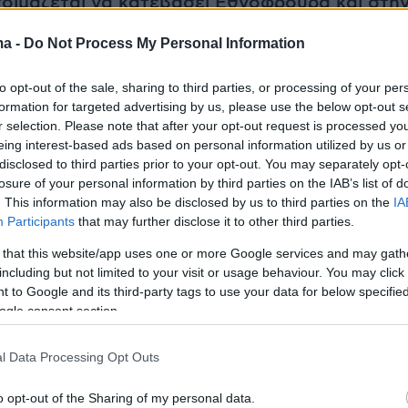
οιμάζεται να κατεβάσει Εθνοφρουρά και στη
ν
ma -
Do Not Process My Personal Information
ετρό του Λονδίνου: Άνδρας κατέβασε το
to opt-out of the sale, sharing to third parties, or processing of your per
ου μέσα σε βαγόνι - Επιβάτες του επιτέθηκαν
formation for targeted advertising by us, please use the below opt-out s
r selection. Please note that after your opt-out request is processed y
 και μπουνιές
eing interest-based ads based on personal information utilized by us or
disclosed to third parties prior to your opt-out. You may separately opt-
τον άνδρα που σκότωσε των σύζυγό της σε
losure of your personal information by third parties on the IAB’s list of
. This information may also be disclosed by us to third parties on the
IA
ς ΗΠΑ, συγκλονίστηκε ο δικαστής - Δείτε
Participants
that may further disclose it to other third parties.
 that this website/app uses one or more Google services and may gath
including but not limited to your visit or usage behaviour. You may click 
 to Google and its third-party tags to use your data for below specifi
ogle consent section.
l Data Processing Opt Outs
o opt-out of the Sharing of my personal data.