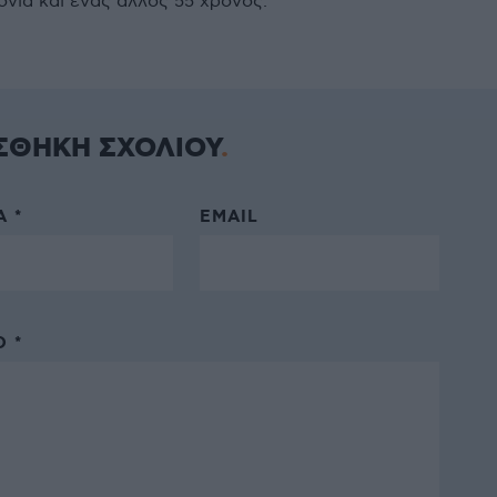
όνια και ένας άλλος 55 χρόνος.
ΣΘΗΚΗ ΣΧΟΛΙΟΥ
 *
EMAIL
 *