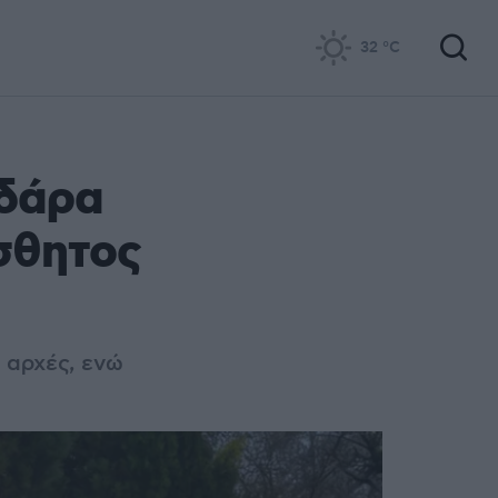
32
°C
υδάρα
σθητος
 αρχές, ενώ