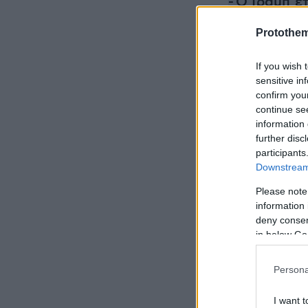
-
Ο
Τραμπ
ετ
Ουάσινγκτο
Protothe
Χάος στο μ
If you wish 
παντελόνι τ
sensitive in
confirm you
με κλωτσιές
continue se
information 
Αγκάλιασε 
further disc
participants
τροχαίο στι
Downstream 
βίντεο
Please note
information 
deny consent
in below Go
Persona
I want t