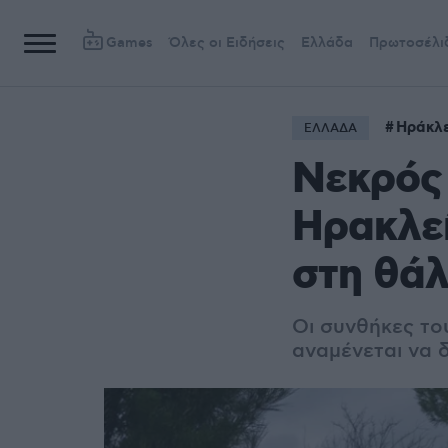
Games
Όλες οι Ειδήσεις
Ελλάδα
Πρωτοσέλι
Ηράκλε
ΕΛΛΑΔΑ
Νεκρός
Ηρακλεί
στη θά
Οι συνθήκες του
αναμένεται να δ