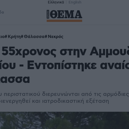
Ελληνικά
English
δα
ιο
Κρήτη
Θάλασσα
Νεκρός
 55χρονος στην Αμμο
ου - Εντοπίστηκε αναί
λασσα
 περιστατικού διερευνώνται από τις αρμόδιες
ιενεργηθεί και ιατροδικαστική εξέταση