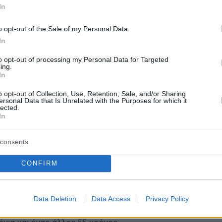
In
o opt-out of the Sale of my Personal Data.
protothema.gr στο Google News
το
και μάθετε πρώτοι
In
εις
to opt-out of processing my Personal Data for Targeted
Ειδήσεις
 τελευταίες
από την Ελλάδα και τον Κόσμο, τη
ing.
In
Protothema.gr
μβαίνουν, στο
o opt-out of Collection, Use, Retention, Sale, and/or Sharing
ersonal Data that Is Unrelated with the Purposes for which it
ΙΑ
ΠΡΟΣΘΗΚΗ ΣΧΟΛΙΟΥ
lected.
(2)
In
ον
11.08.2025, 21:34
consents
ινο φαινομενο σε νεους ανθρωπους Οι γιατροι με ασυλια
CONFIRM
ιαφορα
Data Deletion
Data Access
Privacy Policy
α στο ίδιο σημειο
11.08.2025, 19:02