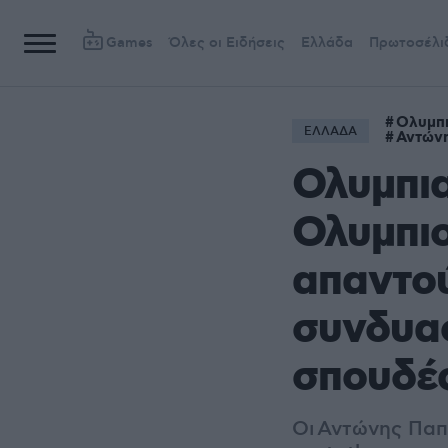
Games
Όλες οι Ειδήσεις
Ελλάδα
Πρωτοσέλι
Ολυμπι
ΕΛΛΑΔΑ
Αντών
Ολυμπια
Ολυμπιο
απαντού
συνδυασ
σπουδέ
Οι Αντώνης Παπ