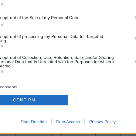
In
o opt-out of the Sale of my Personal Data.
In
to opt-out of processing my Personal Data for Targeted
«κοντράρουν» τους Έλληνες στη φιλοξενία
ing.
In
o opt-out of Collection, Use, Retention, Sale, and/or Sharing
ersonal Data that Is Unrelated with the Purposes for which it
 πάτησαν το πόδι τους τουλάχιστον ένα μήνα
lected.
In
ναρξη των Ολυμπιακών Αγώνων προκειμένου ν
 κατάλληλα και να εγκλιματιστούν. Στο
consents
υτό, κύλησαν όλα ομαλά, με αποτέλεσμα οι
τες να φτάσουν στην επίσημη διοργάνωση
CONFIRM
οιμασμένοι τόσο αθλητικά όσο και
.
Data Deletion
Data Access
Privacy Policy
ία φρόντισε να μας στείλει στη Γαλλία για