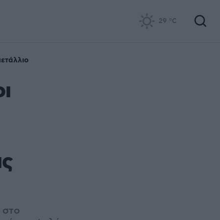
29
°C
μετάλλιο
οι
ις
 στο