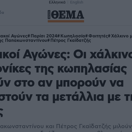
Ελληνικά
English
δα
ακοί Αγώνες
Παρίσι 2024
Κωπηλασία
Φοιτητές
Χάλκινο 
ης Παπακωνσταντίνου
Πέτρος Γκαϊδατζής
κοί Αγώνες: Οι χάλκιν
νίκες της κωπηλασίας
ν στο αν μπορούν να
τούν τα μετάλλια με τ
ς
ακωνσταντίνου και Πέτρος Γκαϊδατζής μιλούν