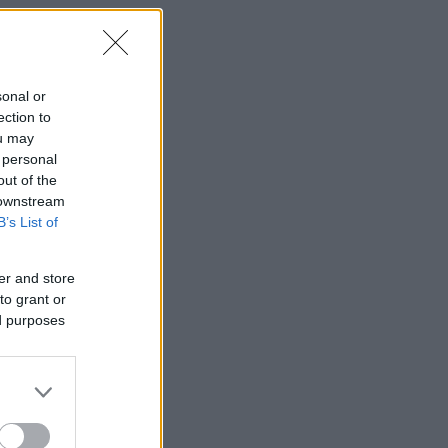
sonal or
ection to
ou may
 personal
out of the
 downstream
B’s List of
er and store
to grant or
ed purposes