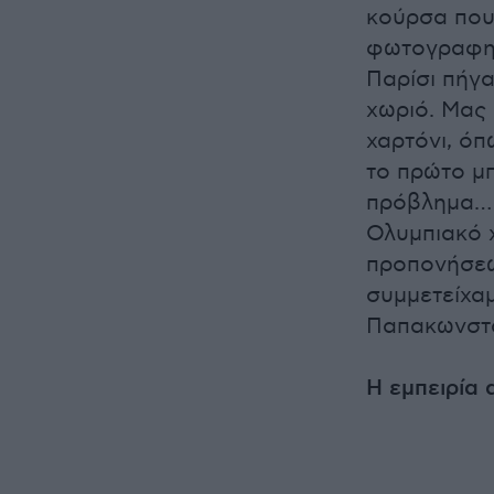
κούρσα που 
φωτογραφηθ
Παρίσι πήγα
χωριό. Μας 
χαρτόνι, όπ
το πρώτο μπ
πρόβλημα… Δ
Ολυμπιακό 
προπονήσεων
συμμετείχα
Παπακωνστα
Η εμπειρία