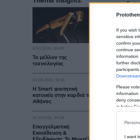
Thema Insights
με την ιδιό
Protothe
If you wish 
sensitive in
confirm you
27.07.2026, 06:00
continue se
information 
Το μέλλον της
further disc
τεχνολογίας
participants
Downstream 
03.08.2026, 10:56
Please note
Η Smart φοιτητική
information 
κατοικία στην καρδιά της
deny consent
Αθήνας
in below Go
26.07.2026, 09:54
Persona
Επαγγελματική
Εκπαίδευση &
I want t
Εξειδίκευση: Το Mοντέλο