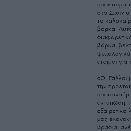
προετοιμασί
στο Σχοινι
το καλοκαί
βάρκα. Αυτ
διαφορετικ
βάρκα, βελ
ψυχολογικά
έτοιμοι για
«Οι Γάλλοι 
την προετοι
προπονούμα
εντύπωση, π
εξαιρετικό 
μας έκαναν 
βράδια, αν