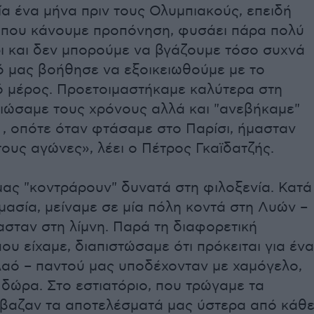
α ένα μήνα πριν τους Ολυμπιακούς, επειδή
ά που κάνουμε προπόνηση, φυσάει πάρα πολύ
ρι και δεν μπορούμε να βγάζουμε τόσο συχνά
ό μας βοήθησε να εξοικειωθούμε με το
ό μέρος. Προετοιμαστήκαμε καλύτερα στη
τιώσαμε τους χρόνους αλλά και "ανεβήκαμε"
 , οπότε όταν φτάσαμε στο Παρίσι, ήμασταν
 τους αγώνες», λέει ο Πέτρος Γκαϊδατζής.
μας "κοντράρουν" δυνατά στη φιλοξενία. Κατά
μασία, μείναμε σε μία πόλη κοντά στη Λυών –
σταν στη λίμνη. Παρά τη διαφορετική
ου είχαμε, διαπιστώσαμε ότι πρόκειται για ένα
λαό – παντού μας υποδέχονταν με χαμόγελο,
δώρα. Στο εστιατόριο, που τρώγαμε τα
έβαζαν τα αποτελέσματά μας ύστερα από κάθ