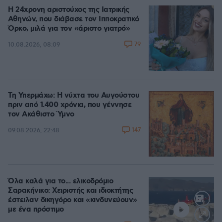
Η 24χρονη αριστούχος της Ιατρικής
Αθηνών, που διάβασε τον Ιπποκρατικό
Όρκο, μιλά για τον «άριστο γιατρό»
79
10.08.2026, 08:09
Τη Υπερμάχω: Η νύχτα του Αυγούστου
πριν από 1.400 χρόνια, που γέννησε
τον Ακάθιστο Ύμνο
147
09.08.2026, 22:48
Όλα καλά για το... ελικοδρόμιο
Σαρακήνικο: Χειριστής και ιδιοκτήτης
έστειλαν δικηγόρο και «κινδυνεύουν»
με ένα πρόστιμο