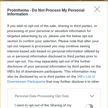
Protothema -
Do Not Process My Personal
14.12.2023, 13:22
Information
«Κωλοτούμπα» του 18χρονου μετά την ομολογία: Ήμουν 70
μέτρα μακριά από τον αστυνομικό - Έριξα αλλά μπορεί να
If you wish to opt-out of the sale, sharing to third parties, or
μην τον χτύπησε η δικιά μου φωτοβολίδα
processing of your personal or sensitive information for
targeted advertising by us, please use the below opt-out
section to confirm your selection. Please note that after your
opt-out request is processed you may continue seeing
interest-based ads based on personal information utilized by
us or personal information disclosed to third parties prior to
your opt-out. You may separately opt-out of the further
disclosure of your personal information by third parties on the
IAB’s list of downstream participants. This information may
also be disclosed by us to third parties on the
IAB’s List of
Downstream Participants
that may further disclose it to other
third parties.
Please note that this website/app uses one or more Google
Personal Data Processing Opt Outs
services and may gather and store information including but
not limited to your visit or usage behaviour. You may click to
I want to opt-out of the Sharing of my