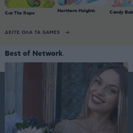
Northern Heights
Candy Bub
Cut The Rope
ΔΕΙΤΕ ΟΛΑ ΤΑ GAMES
Best of Network