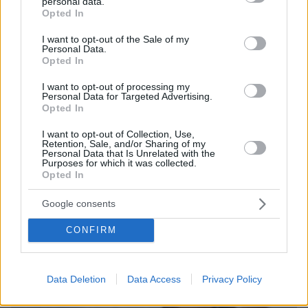
personal data.
grant or deny consent to Google and its third-party tags to
Opted In
use your data for below specified purposes in below Google
consent section.
I want to opt-out of the Sale of my
Personal Data.
Opted In
I want to opt-out of processing my
Personal Data for Targeted Advertising.
14.12.2023, 08:48
Opted In
«Ήταν ευθεία βολή, ήταν προμελετημένη η επίθεση» - Ο
υπαστυνόμος των ΜΑΤ περιγράφει την επίθεση στον
I want to opt-out of Collection, Use,
31χρονο αστυνομικό
Retention, Sale, and/or Sharing of my
Personal Data that Is Unrelated with the
Purposes for which it was collected.
Opted In
Thema Insights
Google consents
CONFIRM
Data Deletion
Data Access
Privacy Policy