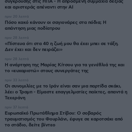
σύγκρουσης στις ΗΠΑ - Η απρόσμενη συμμαχία δεξιάς
και αριστεράς απέναντι στην AI
πριν 20 λεπτά
Πόσο κακό κάνουν οι σαγιονάρες στα πόδια; Η
απάντηση μιας ποδίατρου
πριν 28 λεπτά
«Πίστευα ότι στα 40 η ζωή μου θα έχει μπει σε τάξη.
Δεν έχει και δεν πειράζει»
πριν 28 λεπτά
Η ανάρτηση της Μαρίας Κίτσου για τα γενέθλιά της και
το «ευχαριστώ» στους συνεργάτες της
πριν 33 λεπτά
Οι συνομιλίες με το Ιράν είναι σαν μια παρτίδα σκάκι,
λέει ο Τραμπ - Είμαστε επαγγελματίες παίκτες, απαντά η
Τεχεράνη
πριν 37 λεπτά
Ευρωπαϊκό Πρωτάθλημα Στίβου: Ο σοβαρός
τραυματισμός του Φουρλάνι, έφυγε σε καροτσάκι από
το στάδιο, δείτε βίντεο