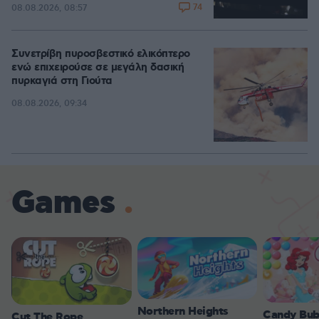
74
08.08.2026, 08:57
Συνετρίβη πυροσβεστικό ελικόπτερο
ενώ επιχειρούσε σε μεγάλη δασική
πυρκαγιά στη Γιούτα
08.08.2026, 09:34
Games
Northern Heights
Candy Bub
Cut The Rope