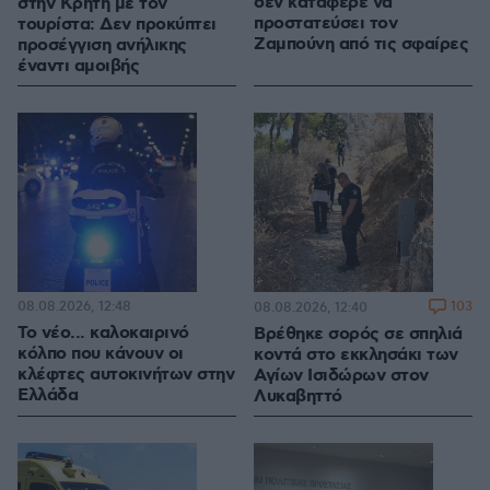
δεν κατάφερε να
στην Κρήτη με τον
προστατεύσει τον
τουρίστα: Δεν προκύπτει
Ζαμπούνη από τις σφαίρες
προσέγγιση ανήλικης
έναντι αμοιβής
08.08.2026, 12:48
103
08.08.2026, 12:40
Το νέο... καλοκαιρινό
Βρέθηκε σορός σε σπηλιά
κόλπο που κάνουν οι
κοντά στο εκκλησάκι των
κλέφτες αυτοκινήτων στην
Αγίων Ισιδώρων στον
Ελλάδα
Λυκαβηττό