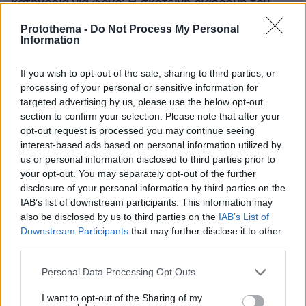
κατηγορία για φόνο: Η σκοτεινή διαδρομή του
26χρονου Αφγανού που σκότωσε τη Βρετανίδα
Protothema -
Do Not Process My Personal
στην Κυψέλη
Information
Εντοπίστηκε η «Αράχνη» του Άσαντ:
If you wish to opt-out of the sale, sharing to third parties, or
Πώς ένα ξεχασμένο σημειωματάριο
processing of your personal or sensitive information for
οδήγησε στα ίχνη του διαβόητου
targeted advertising by us, please use the below opt-out
αρχικατασκόπου
section to confirm your selection. Please note that after your
opt-out request is processed you may continue seeing
25
08.08.2026, 10:56
interest-based ads based on personal information utilized by
us or personal information disclosed to third parties prior to
your opt-out. You may separately opt-out of the further
disclosure of your personal information by third parties on the
Βρέθηκε σορός σε σπηλιά κοντά στο
IAB’s list of downstream participants. This information may
εκκλησάκι των Αγίων Ισιδώρων στον
Λυκαβηττό
also be disclosed by us to third parties on the
IAB’s List of
Downstream Participants
that may further disclose it to other
102
08.08.2026, 12:40
third parties.
Please note that this website/app uses one or more Google
Personal Data Processing Opt Outs
services and may gather and store information including but
not limited to your visit or usage behaviour. You may click to
I want to opt-out of the Sharing of my