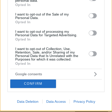
personal data.
Βίντεο: Μεθυσμένη σκότωσε νύφη
grant or deny consent to Google and its third-party tags to
Opted In
λίγες ώρες μετά τον γάμο της και στο
use your data for below specified purposes in below Google
τμήμα ζητούσε κλαίγοντας τον πατέρα
consent section.
I want to opt-out of the Sale of my
της
Personal Data.
Opted In
108
08.08.2026, 09:25
I want to opt-out of processing my
Personal Data for Targeted Advertising.
Opted In
Καρέ-καρέ η ανάλυση του τροχαίου
I want to opt-out of Collection, Use,
στις Σέρρες με νεκρούς μητέρα και
Retention, Sale, and/or Sharing of my
γιο: Τι λέει πραγματογνώμονας στο
Personal Data that Is Unrelated with the
protothema
Purposes for which it was collected.
Opted In
186
08.08.2026, 08:36
Google consents
CONFIRM
Το «σκουλήκι του διαβόλου» που ζει
1,3 χιλιόμετρα κάτω από τη Γη και
αλλάζει όσα γνωρίζαμε για τη ζωή:
Data Deletion
Data Access
Privacy Policy
«Οι άνθρωποι δεν κυβερνάμε τον
κόσμο»