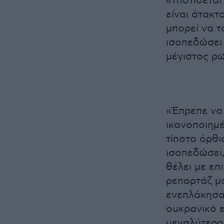
«Υποτίθεται
είναι άτακτ
μπορεί να τ
ισοπεδώσει 
μέγιστος ρ
«Έπρεπε να 
ικανοποιημ
τίποτα όρθι
ισοπεδώσει,
θέλει με επ
ρεπορτάζ μο
ενεπλάκησα
ουκρανικό 
μεγαλύτερο 