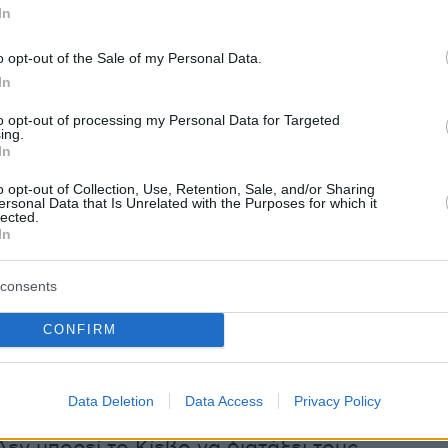
In
υ έχει βγει από τη Μαριούπολη και έχει
 κάτι διαφορετικό» ανέφερε, με τον
Παντελή
o opt-out of the Sale of my Personal Data.
λο
να προσθέτει «Σε κάποιο ανεξάρτητο μέσο
In
τα ρωσικά. Εκεί είναι όλα ελεγχόμενα».
to opt-out of processing my Personal Data for Targeted
ing.
In
o opt-out of Collection, Use, Retention, Sale, and/or Sharing
Αυγερινός αντέδρασε, λέγοντας «Μην με
ersonal Data that Is Unrelated with the Purposes for which it
lected.
 Παντελή σε παρακαλώ. Όσοι άνθρωποι ζουν
In
ή, ξέρουν πολύ καλά τι σημαίνουν τα τάγματα
ν τι έχουν τραβήξει όλα αυτά τα χρόνια από
consents
ψη της Μαριούπολης, από τον έλεγχο αυτών
CONFIRM
ριμένων ανθρώπων. Έχω ανεπίσημες πηγές,
ς το πρόβλημα στην περιοχή είναι ότι τα
 Αζόφ δεν υπακούν πλέον στο Κίεβο, γι' αυτό
Data Deletion
Data Access
Privacy Policy
ρεί να υπάρξει διάδρομος και εύκολα