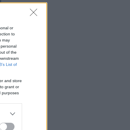
sonal or
ection to
ou may
 personal
out of the
 downstream
B’s List of
er and store
to grant or
ed purposes