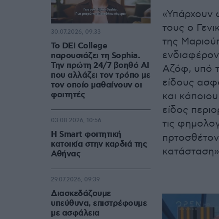
«Υπάρχουν φ
τους ο Γενι
30.07.2026, 09:33
της Μαριούπ
Το DEI College
ενδιαφέρον
παρουσιάζει τη Sophia.
Την πρώτη 24/7 βοηθό AI
Αζόφ, υπό τ
που αλλάζει τον τρόπο με
είδους ασφά
τον οποίο μαθαίνουν οι
φοιτητές
και κάποιου
είδος περιο
03.08.2026, 10:56
τις φημολογ
Η Smart φοιτητική
πρτοσθέτοντ
κατοικία στην καρδιά της
κατάσταση»
Αθήνας
29.07.2026, 09:39
Διασκεδάζουμε
υπεύθυνα, επιστρέφουμε
με ασφάλεια