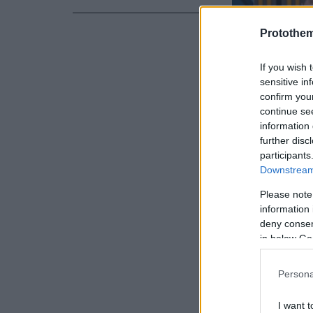
Protothe
If you wish 
sensitive in
confirm you
continue se
information 
further disc
participants
Downstream 
Please note
information 
deny consent
in below Go
Επιπλέον, ο 
σύμφωνα με 
Persona
αυτά που δ
I want t
Μαριούπολη