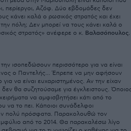
 ότι μέσα στην Μαριούπολη είναι κάποιοι που
οι, περίεργοι, Αζόφ. Δύο εβδομάδες δεν
ους κάνει καλά ο ρωσικός στρατός και έχει
την πόλη; Δεν μπορεί να τους κάνει καλά ο
ωσικός στρατός» ανέφερε ο κ.
Βαλασόπουλος.
την ισοπεδώσουν περισσότερο για να είναι
ένος ο Παντελής… Έπρεπε να μην αφήσουν
ο για να είναι ευχαριστημένος. Αν την είχαν
 δεν θα συζητούσαμε για έγκλειστους. Όποιο
ιχειρήματα να αμφισβητήσει κάτι από το
υ να το πει. Κάποιοι συνάδελφοι
ν πολύ πρόσφατα. Παρακολουθώ τον
εμφύλιο από το 2014. Θα παρακαλέσω λίγο
σεβασμό για το τι γνωρίζει ο καθένας για το