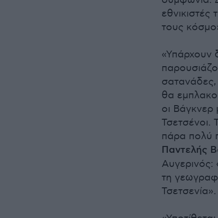
συμφωνία. Δ
εθνικιστές 
τους κόσμο
«Υπάρχουν δ
παρουσιάζον
σατανάδες, 
θα εμπλακού
οι Βάγκνερ 
Τσετσένοι. 
πάρα πολύ π
Παντελής 
Αυγερινός: 
τη γεωγραφί
Τσετσενία».