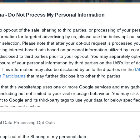
ma -
Do Not Process My Personal Information
to opt-out of the sale, sharing to third parties, or processing of your per
formation for targeted advertising by us, please use the below opt-out s
r selection. Please note that after your opt-out request is processed y
eing interest-based ads based on personal information utilized by us or
disclosed to third parties prior to your opt-out. You may separately opt-
losure of your personal information by third parties on the IAB’s list of
. This information may also be disclosed by us to third parties on the
IA
Participants
that may further disclose it to other third parties.
 that this website/app uses one or more Google services and may gath
including but not limited to your visit or usage behaviour. You may click 
 to Google and its third-party tags to use your data for below specifi
ogle consent section.
κ.
Αυγερινός
αναφέρθηκε σε μαρτυρίες,
τις οποίες τα εθνικιστικά τάγματα Αζόφ είναι
l Data Processing Opt Outs
εν αφήνουν να βγουν οι άμαχοι από την
o opt-out of the Sharing of my personal data.
. «Θα προκαλέσω όποιον έχει μία μαρτυρία