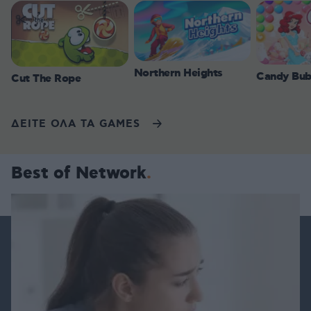
Northern Heights
Candy Bub
Cut The Rope
ΔΕΙΤΕ ΟΛΑ ΤΑ GAMES
Best of Network