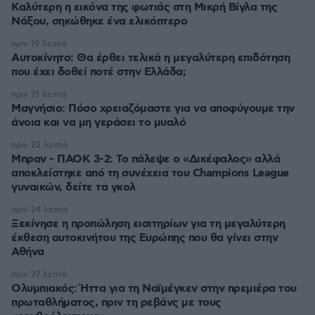
Καλύτερη η εικόνα της φωτιάς στη Μικρή Βίγλα της
Νάξου, σηκώθηκε ένα ελικόπτερο
πριν 19 λεπτά
Αυτοκίνητο: Θα έρθει τελικά η μεγαλύτερη επιδότηση
που έχει δοθεί ποτέ στην Ελλάδα;
πριν 21 λεπτά
Μαγνήσιο: Πόσο χρειαζόμαστε για να αποφύγουμε την
άνοια και να μη γεράσει το μυαλό
πριν 22 λεπτά
Μπραν - ΠΑΟΚ 3-2: Το πάλεψε ο «Δικέφαλος» αλλά
αποκλείστηκε από τη συνέχεια του Champions League
γυναικών, δείτε τα γκολ
πριν 24 λεπτά
Ξεκίνησε η προπώληση εισιτηρίων για τη μεγαλύτερη
έκθεση αυτοκινήτου της Ευρώπης που θα γίνει στην
Αθήνα
πριν 27 λεπτά
Ολυμπιακός: Ήττα για τη Ναϊμέγκεν στην πρεμιέρα του
πρωταθλήματος, πριν τη ρεβάνς με τους