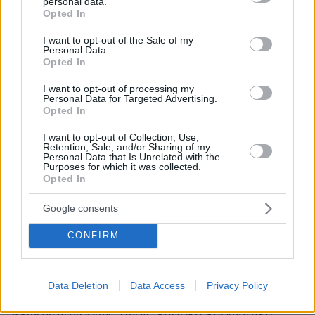
personal data.
grant or deny consent to Google and its third-party tags to
Opted In
Επιτρέψτε μου να ολοκληρώσω με μια
use your data for below specified purposes in below Google
consent section.
τελευταία σκέψη. Η Ευρώπη δεν δημιούργησε
I want to opt-out of the Sale of my
Personal Data.
την Airbus συντονίζοντας 27 εθνικούς
Opted In
πρωταθλητές της αεροναυπηγικής.
I want to opt-out of processing my
Δημιούργησε την Airbus οικοδομώντας από το
Personal Data for Targeted Advertising.
Opted In
μηδέν ένα πραγματικά ευρωπαϊκό εγχείρημα,
ικανό να ανταγωνιστεί σε παγκόσμια κλίμακα.
I want to opt-out of Collection, Use,
Retention, Sale, and/or Sharing of my
Ούτε δημιούργησε μια Νομισματική Ένωση
Personal Data that Is Unrelated with the
αφήνοντας τη νομισματική πολιτική εξ'
Purposes for which it was collected.
Opted In
ολοκλήρου σε εθνικό επίπεδο. Δημιουργήσαμε
την Ευρωπαϊκή Κεντρική Τράπεζα, επειδή οι
Google consents
θεσμοί πρέπει να αντιστοιχούν τόσο στο
CONFIRM
μέγεθος της αγοράς που υπηρετούν, όσο και
στο ύψος των φιλοδοξιών μας.
Data Deletion
Data Access
Privacy Policy
Η ίδια αρχή ισχύει και σήμερα. Μια Ένωση
Κεφαλαιαγορών, χωρίς επαρκή ευρωπαϊκή