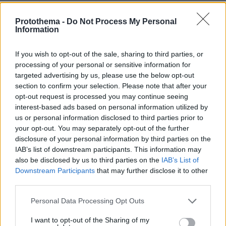
ρυθμούς και εμφανίζουν υψηλό βαθμό
διασύνδεσης με την αγορά, καθώς οι
Protothema -
Do Not Process My Personal
Information
δραστηριότητές τους ενδέχεται με την πάροδο
του χρόνου να αποκτήσουν συστημική
If you wish to opt-out of the sale, sharing to third parties, or
σημασία.
processing of your personal or sensitive information for
targeted advertising by us, please use the below opt-out
Ταυτόχρονα, αναγνωρίζουμε πλήρως τον
section to confirm your selection. Please note that after your
σημαντικό ρόλο που διαδραματίζουν οι
opt-out request is processed you may continue seeing
interest-based ads based on personal information utilized by
αρμόδιες εθνικές εποπτικές αρχές. Το
us or personal information disclosed to third parties prior to
μελλοντικό πλαίσιο θα πρέπει να βασίζεται σε
your opt-out. You may separately opt-out of the further
μια ουσιαστική σχέση συνεργασίας μεταξύ της
disclosure of your personal information by third parties on the
ESMA και των εθνικών αρμόδιων αρχών,
IAB’s list of downstream participants. This information may
also be disclosed by us to third parties on the
IAB’s List of
αξιοποιώντας πλήρως την τεχνογνωσία και τις
Downstream Participants
that may further disclose it to other
δυνατότητες που διαθέτει κάθε πλευρά. Ο
third parties.
κανόνας είναι απλός: η Ευρώπη πρέπει να
Please note that this website/app uses one or more Google
ρυθμίζει ό,τι είναι ευρωπαϊκό και οι εθνικές
Personal Data Processing Opt Outs
services and may gather and store information including but
αρχές να εποπτεύουν ό,τι είναι εθνικό.
not limited to your visit or usage behaviour. You may click to
I want to opt-out of the Sharing of my