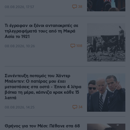
38
08.08.2026, 17:57
Τι έγραφαν οι ξένοι ανταποκριτές σε
τηλεγραφήματά τους από τη Μικρά
Ασία το 1921
108
08.08.2026, 10:26
Συνέντευξη ποταμός του Χάντερ
Μπάιντεν: Ο πατέρας μου έχει
μεταστάσεις στα οστά - Έπινα 4 λίτρα
βότκα τη μέρα, κάπνιζα κρακ κάθε 15
λεπτά
34
08.08.2026, 14:25
Θρήνος για τον Μέσι: Πέθανε στα 68