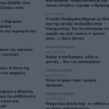
από Βελγίδα: «Είμαι ρατσιστής και 
στην Ελλάδα: Ένα
έκανα επίτηδες» έγραψε ο δράστη
α ξεχάσω ποτέ
πριν 31 λεπτά
Η Ιουλία Καλλιμάνη θύμωσε με θεα
 ο δήμαρχος
που της πέταξε λουλούδια στην
 ακόμη
Ηγουμενίτσα: Του τα επέστρεψε στ
ια την πυρκαγιά στη
κεφάλι και είπε «εσένα σ' αρέσει
αυτό...», δείτε βίντεο
ΜΙΧΑΛΗΣ ΣΤΟΥΚΑΣ
σσινό της νηστείας
πριν 36 λεπτά
ς συνταγές
Καλός ο σχεδιασμός, αλλά οι
φωτιές... δεν τον υπολογίζουν
ών: Η λίστα της
ΣΤΕΛΙΟΣ ΖΩΝΤΟΣ
α ένα ασφαλές
πριν 37 λεπτά
Όταν το ψέμα τηρεί ωράριο
γραφείου
 σήμερα η 46χρονη
ΠΑΝΟΣ ΛΟΥΚΑΚΟΣ
για την επίθεση στη
πριν 37 λεπτά
 νύχτα στα
Επάγγελμα βουλευτής: το «ηθικό» 
ΓΑΔΑ
το υλικό «πλεονέκτημα»