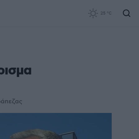
25
°C
ρισμα
ράπεζας