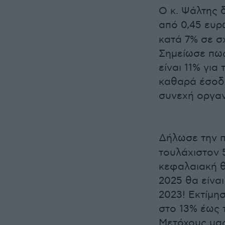
Ο κ. Ψάλτης 
από 0,45 ευ
κατά 7% σε σ
Σημείωσε πω
είναι 11% για
καθαρά έσοδα
συνεχή οργαν
Δήλωσε την π
τουλάχιστον 
κεφαλαιακή θ
2025 θα είνα
2023! Εκτίμη
στο 13% έως τ
Μετόχους μας