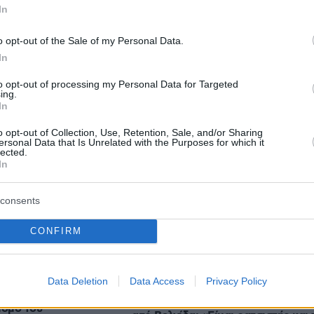
 - Ετοιμάζονται για το πιο παράδοξο Final 4
In
 της Euroleague
o opt-out of the Sale of my Personal Data.
In
protothema.gr στο Google News
ο
και μάθετε πρώτοι όλες
to opt-out of processing my Personal Data for Targeted
ing.
In
Ειδήσεις
ελευταίες
από την Ελλάδα και τον Κόσμο, τη στιγ
o opt-out of Collection, Use, Retention, Sale, and/or Sharing
Protothema.gr
 στο
ersonal Data that Is Unrelated with the Purposes for which it
lected.
In
consents
Ειδήσεις
Δημοφιλή
Σχολιασμ
ΣΕΩΝ
CONFIRM
πριν 19 λεπτά
 φόρεσε μπικίνι με
Data Deletion
Data Access
Privacy Policy
Σάλος στη Λιθουανία από σαμποτά
λληνικής σημαίας
σε προσπάθεια ρεκόρ powerlifting
ισμό του