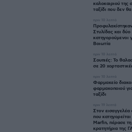
καλοκαιριού της 
ταξίδι που δεν θ
πριν 10 λεπτά
Προφυλακίστηκαν
Στυλίδας και δύο
κατηγορούμενοι γ
Βοιωτία
πριν 10 λεπτά
Σουπιές: Το θαλα
σε 20 χορταστικέ
πριν 10 λεπτά
Φαρμακείο διακοπ
φαρμακοποιού γι
ταξίδι
πριν 19 λεπτά
Στον εισαγγελέα
που κατηγορείται 
Marfin, πέρασε τη
κρατητήρια της 