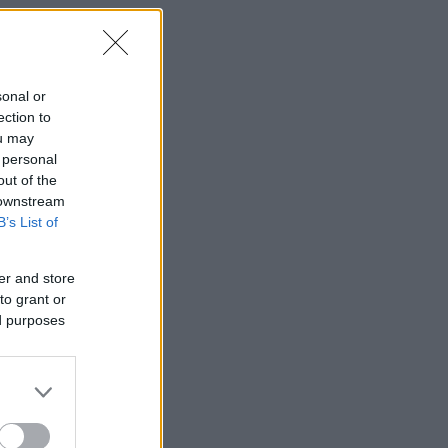
sonal or
ection to
ou may
 personal
out of the
 downstream
B’s List of
er and store
to grant or
α
ed purposes
το