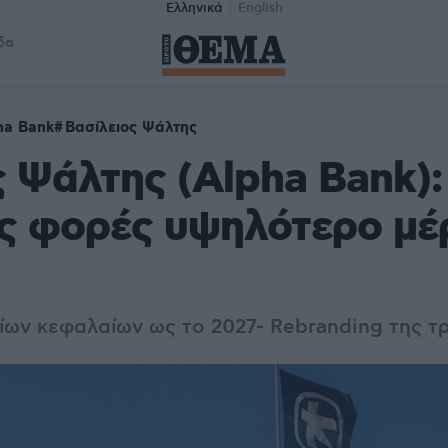
Ελληνικά
English
δα
ha Bank
Βασίλειος Ψάλτης
 Ψάλτης (Αlpha Bank):
ς φορές υψηλότερο μέ
ίων κεφαλαίων ως το 2027- Rebranding της τ