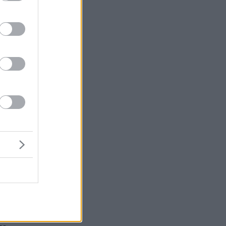
μή
ένα
ζ