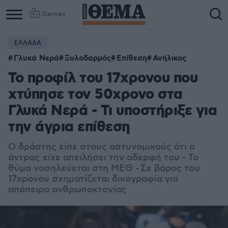
Games
ΕΛΛΑΔΑ
Γλυκά Νερά
Ξυλοδαρμός
Επίθεση
Ανήλικος
Το προφίλ του 17χρονου που
χτύπησε τον 50χρονο στα
Γλυκά Νερά - Τι υποστήριξε για
την άγρια επίθεση
Ο δράστης είπε στους αστυνομικούς ότι ο
άντρας είχε απειλήσει την αδερφή του - Το
θύμα νοσηλεύεται στη ΜΕΘ -
Σε βάρος του
17χρονου σχηματίζεται δικογραφία για
απόπειρα ανθρωποκτονίας