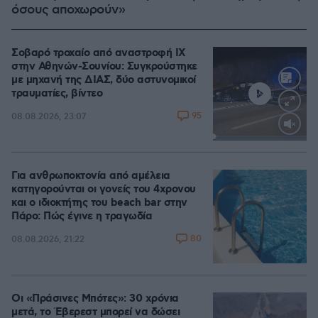
όσους αποχωρούν»
Σοβαρό τροχαίο από αναστροφή ΙΧ
στην Αθηνών-Σουνίου: Συγκρούστηκε
με μηχανή της ΔΙΑΣ, δύο αστυνομικοί
τραυματίες, βίντεο
95
08.08.2026, 23:07
Loaded
:
100.00%
Για ανθρωποκτονία από αμέλεια
κατηγορούνται οι γονείς του 4χρονου
και ο ιδιοκτήτης του beach bar στην
Πάρο: Πώς έγινε η τραγωδία
80
08.08.2026, 21:22
Οι «Πράσινες Μπότες»: 30 χρόνια
μετά, το Έβερεστ μπορεί να δώσει