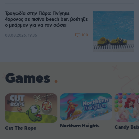
Τραγωδία στην Πάρο: Πνίγηκε
4χρονος σε πισίνα beach bar, βούτηξε
ο μπάρμαν για να τον σώσει
100
08.08.2026, 19:36
Games
Northern Heights
Candy Bub
Cut The Rope