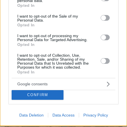
personal data.
grant or deny consent to Google and its third-party tags to
Opted In
use your data for below specified purposes in below Google
consent section.
I want to opt-out of the Sale of my
Personal Data.
Opted In
08.08.2026, 18:08
I want to opt-out of processing my
Personal Data for Targeted Advertising.
Μυστήριο 3.500 ετών στη Σαντορίνη: Ο 15χρονος
Opted In
που δεν πρόλαβε να ξεφύγει από το τσουνάμι
μπορεί ν' αλλάξει τη χρονολογία της μεγάλης
I want to opt-out of Collection, Use,
Retention, Sale, and/or Sharing of my
έκρηξης
Personal Data that Is Unrelated with the
Purposes for which it was collected.
Opted In
Google consents
CONFIRM
Data Deletion
Data Access
Privacy Policy