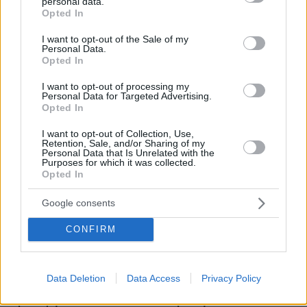
personal data.
grant or deny consent to Google and its third-party tags to
Opted In
use your data for below specified purposes in below Google
consent section.
I want to opt-out of the Sale of my
Personal Data.
Opted In
I want to opt-out of processing my
Personal Data for Targeted Advertising.
Opted In
I want to opt-out of Collection, Use,
Retention, Sale, and/or Sharing of my
Personal Data that Is Unrelated with the
Purposes for which it was collected.
Opted In
Google consents
CONFIRM
05.08.2026, 20:15
Η εξομολόγηση της συζύγου του Κώστα Σόμμερ:
Data Deletion
Data Access
Privacy Policy
Ανησυχώ μήπως ξεχάσει πόσο πολύ τον
χρειαζόμαστε και πόσο τον αγαπάμε