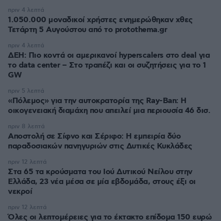
πριν 4 λεπτά
1.050.000 μοναδικοί χρήστες ενημερώθηκαν χθες
Τετάρτη 5 Αυγούστου από το protothema.gr
πριν 4 λεπτά
ΔΕΗ: Πιο κοντά οι αμερικανοί hyperscalers στο deal για
το data center – Στο τραπέζι και οι συζητήσεις για το 1
GW
πριν 5 λεπτά
«Πόλεμος» για την αυτοκρατορία της Ray-Ban: Η
οικογενειακή διαμάχη που απειλεί μια περιουσία 46 δισ.
πριν 8 λεπτά
Αποστολή σε Σίφνο και Σέριφο: Η εμπειρία δύο
παραδοσιακών πανηγυριών στις Δυτικές Κυκλάδες
πριν 12 λεπτά
Στα 65 τα κρούσματα του Ιού Δυτικού Νείλου στην
Ελλάδα, 23 νέα μέσα σε μία εβδομάδα, στους έξι οι
νεκροί
πριν 12 λεπτά
Όλες οι λεπτομέρειες για το έκτακτο επίδομα 150 ευρώ