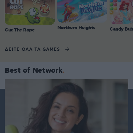
Northern Heights
Candy Bub
Cut The Rope
ΔΕΙΤΕ ΟΛΑ ΤΑ GAMES
Best of Network