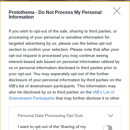
Protothema -
Do Not Process My Personal
Information
If you wish to opt-out of the sale, sharing to third parties, or
processing of your personal or sensitive information for
targeted advertising by us, please use the below opt-out
section to confirm your selection. Please note that after your
opt-out request is processed you may continue seeing
interest-based ads based on personal information utilized by
us or personal information disclosed to third parties prior to
your opt-out. You may separately opt-out of the further
06.08.2026, 04:44
disclosure of your personal information by third parties on the
«Τα παιδιά έχουν μια μικρή ίωση»: Το τελευταίο
IAB’s list of downstream participants. This information may
μήνυμα της μητέρας στον πρώην σύζυγό της πριν
also be disclosed by us to third parties on the
IAB’s List of
δολοφονήσει τα τέσσερα παιδιά τους
Downstream Participants
that may further disclose it to other
third parties.
Please note that this website/app uses one or more Google
Personal Data Processing Opt Outs
services and may gather and store information including but
not limited to your visit or usage behaviour. You may click to
I want to opt-out of the Sharing of my