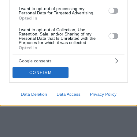
υπάρξει πρόοδος
αναδύεται ένα νέο
I want to opt-out of processing my
Η επέκταση της
γεωπολιτικό πλαίσιο
Personal Data for Targeted Advertising.
Opted In
κυριαρχίας στα 12 ν.μ.
αναφοράς.
στο Ιόνιο αποτελεί την
I want to opt-out of Collection, Use,
ιστορική επιτομή μιας
Retention, Sale, and/or Sharing of my
Personal Data that Is Unrelated with the
σειράς εξαιρετικών
Purposes for which it was collected.
κινήσεων: των
Opted In
συμφωνιών με την
Ιταλία, την Αίγυπτο
Google consents
και την Αλβανία.
CONFIRM
Data Deletion
Data Access
Privacy Policy