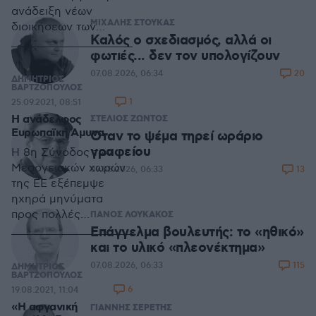
ανάδειξη νέων
ΜΙΧΑΛΗΣ ΣΤΟΥΚΑΣ
διοικήσεων των
Καλός ο σχεδιασμός, αλλά οι
τοπικών οργανώσεων
φωτιές... δεν τον υπολογίζουν
εν όψει του 14ου
Συνεδρίου της Νέας
20
07.08.2026, 06:34
ΔΗΜΗΤΡΙΟΣ
Δημοκρατίας. Έχασε
ΒΑΡΤΖΟΠΟΥΛΟΣ
1
25.09.2021, 08:51
η Βενετιά βελόνι, θα
Η ανάδελφος
ΣΤΕΛΙΟΣ ΖΩΝΤΟΣ
πουν αρκετοί! Και
Ευρωπαϊκή Άμυνα
Όταν το ψέμα τηρεί ωράριο
γιατί θα έπρεπε, να
γραφείου
μας ενδιαφέρει;
Η 8η Σύνοδος των
Μεσογειακών χωρών
13
07.08.2026, 06:33
της ΕΕ εξέπεμψε
ηχηρά μηνύματα
προς πολλές
ΠΑΝΟΣ ΛΟΥΚΑΚΟΣ
Επάγγελμα βουλευτής: το «ηθικό»
κατευθύνσεις:
και το υλικό «πλεονέκτημα»
Κλιματική αλλαγή,
προστασία του
115
07.08.2026, 06:33
ΔΗΜΗΤΡΙΟΣ
θαλάσσιου
ΒΑΡΤΖΟΠΟΥΛΟΣ
6
19.08.2021, 11:04
περιβάλλοντος,
«Η αφγανική
τουρκική
ΓΙΑΝΝΗΣ ΣΕΡΕΤΗΣ