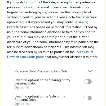
δύο εθνικές
If you wish to opt-out of the sale, sharing to third parties, or
κοινότητες, που
processing of your personal or sensitive information for
ΔΗΜΗΤΡΙΟΣ
προέβλεπε το εκ των
ΒΑΡΤΖΟΠΟΥΛΟΣ
targeted advertising by us, please use the below opt-out
1
02.04.2021, 06:24
Συμφωνιών της
section to confirm your selection. Please note that after your
Ευρωπαϊκοί εξοπλισμοί
Ζυρίχης και του
opt-out request is processed you may continue seeing
Λονδίνου Σύνταγμα
interest-based ads based on personal information utilized by
Η χώρα μας εκκίνησε
(1960), προκαλούσε
us or personal information disclosed to third parties prior to
ένα μεγαλεπήβολο
σοβαράδυσλειτουργία
your opt-out. You may separately opt-out of the further
εξοπλιστικό
των Θεσμών
disclosure of your personal information by third parties on the
πρόγραμμα. Το
IAB’s list of downstream participants. This information may
οικονομικό και
also be disclosed by us to third parties on the
IAB’s List of
χρονικό μέγεθος του
Downstream Participants
that may further disclose it to other
εγχειρήματος
third parties.
προσδιορίζει την
κυριολεκτικώς
Please note that this website/app uses one or more Google
Personal Data Processing Opt Outs
υπαρξιακή του
services and may gather and store information including but
σημασία. Ο αμυντικός
not limited to your visit or usage behaviour. You may click to
I want to opt-out of the Sharing of my
personal data.
αυτός
grant or deny consent to Google and its third-party tags to
ΔΗΜΗΤΡΙΟΣ
Opted In
ΒΑΡΤΖΟΠΟΥΛΟΣ
εκσυγχρονισμός
use your data for below specified purposes in below Google
44
26.01.2021, 06:38
consent section.
αναπτύσσεται στην
I want to opt-out of the Sale of my
Επέκταση στα 12 ν.μ.
Personal Data.
αυγή μιας νέας
Opted In
και στο Αιγαίο εάν δεν
εποχής. Ενώ