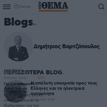
Games
Blogs
Δημήτριος Βαρτζόπουλος
ΔΗΜΗΤΡΙΟΣ
ΠΕΡΙΣΣΟΤΕΡΑ BLOG
ΒΑΡΤΖΟΠΟΥΛΟΣ
8
07.11.2021, 08:59
Η απόλυτη υποκρισία προς τους
Για ένα σύγχρονο
Ελληνες και τα ηλεκτρικά
Λαϊκό Κόμμα
αυτοκίνητα
Πριν από λίγες μέρες
07.08.2026, 14:08
ολοκληρώθηκαν οι
διαδικασίες για την