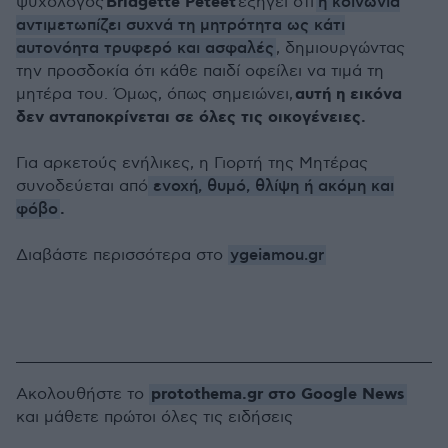
Bridgette Peteet
η κοινωνία
ψυχολόγος
εξηγεί ότι
αντιμετωπίζει συχνά τη μητρότητα ως κάτι
αυτονόητα τρυφερό και ασφαλές
, δημιουργώντας
την προσδοκία ότι κάθε παιδί οφείλει να τιμά τη
αυτή η εικόνα
μητέρα του. Όμως, όπως σημειώνει,
δεν ανταποκρίνεται σε όλες τις οικογένειες.
Για αρκετούς ενήλικες, η Γιορτή της Μητέρας
ενοχή, θυμό, θλίψη ή ακόμη και
συνοδεύεται από
φόβο
.
ygeiamou.gr
Διαβάστε περισσότερα στο
protothema.gr στο Google News
Ακολουθήστε το
και μάθετε πρώτοι όλες τις ειδήσεις