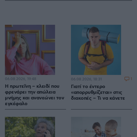
06.08.2026, 19:48
1
06.08.2026, 18:31
Η πρωτεΐνη – κλειδί που
Γιατί το έντερο
φρενάρει την απώλεια
«απορρυθμίζεται» στις
μνήμης και ανανεώνει τον
διακοπές – Τι να κάνετε
εγκέφαλο