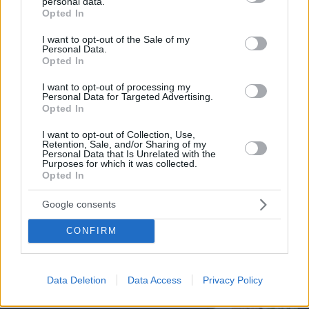
personal data.
grant or deny consent to Google and its third-party tags to
Opted In
use your data for below specified purposes in below Google
consent section.
I want to opt-out of the Sale of my
Personal Data.
Opted In
I want to opt-out of processing my
Personal Data for Targeted Advertising.
Opted In
I want to opt-out of Collection, Use,
Retention, Sale, and/or Sharing of my
Personal Data that Is Unrelated with the
Purposes for which it was collected.
Opted In
Google consents
06.08.2026, 17:31
Αφροδίτη στον Ζυγό από σήμερα: Τα τυχερά
CONFIRM
ζώδια
Data Deletion
Data Access
Privacy Policy
11 επιβλητικά μοναστήρια σε νησιά της
Ελλάδας