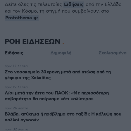
Ειδήσεις
Δείτε όλες τις τελευταίες
από την Ελλάδα
και τον Κόσμο, τη στιγμή που συμβαίνουν, στο
Protothema.gr
ΡΟΗ ΕΙΔΗΣΕΩΝ
Ειδήσεις
Δημοφιλή
Σχολιασμένα
πριν 12 λεπτά
Στο νοσοκομείο 30χρονη μετά από πτώση από τη
γέφυρα της Χαλκίδας
πριν 19 λεπτά
Λίσι μετά την ήττα του ΠΑΟΚ: «Με περισσότερη
σοβαρότητα θα παίρναμε κάτι καλύτερο»
πριν 26 λεπτά
Βλάβη, ατύχημα ή πρόβλημα στο ταξίδι; Η κάλυψη που
πολλοί αγνοούν
πριν 32 λεπτά