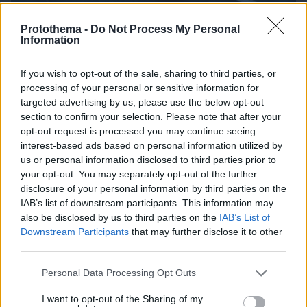
Protothema -
Do Not Process My Personal
Information
If you wish to opt-out of the sale, sharing to third parties, or
processing of your personal or sensitive information for
targeted advertising by us, please use the below opt-out
section to confirm your selection. Please note that after your
opt-out request is processed you may continue seeing
interest-based ads based on personal information utilized by
06.08.2026, 19:12
us or personal information disclosed to third parties prior to
Ποιο αυτοκίνητο βενζίνης έκανε 1.980 χλμ με έναν
your opt-out. You may separately opt-out of the further
ανεφοδιασμό;
disclosure of your personal information by third parties on the
IAB’s list of downstream participants. This information may
also be disclosed by us to third parties on the
IAB’s List of
Downstream Participants
that may further disclose it to other
third parties.
Please note that this website/app uses one or more Google
Personal Data Processing Opt Outs
services and may gather and store information including but
not limited to your visit or usage behaviour. You may click to
I want to opt-out of the Sharing of my