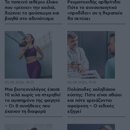
Το ταπεινό αιθέριο έλαιο
Ρευματοειδής αρθρίτιδα:
που «ρίχνει» την κοιλιά,
Πότε το ανοσοποιητικό
διώχνει το φούσκωμα και
«προδίδει» αν η θεραπεία
βοηθά στο αδυνάτισμα
θα πετύχει
05.08.2026, 18:31
05.08.2026, 17:31
Μια βιοτεχνολόγος έχασε
Πολύποδες χοληδόχου
10 κιλά χωρίς να στερηθεί
κύστης: Πότε είναι αθώοι
το αγαπημένο της φαγητό
και πότε χρειάζονται
– Οι 8 συνήθειες που
αφαίρεση – Ο ειδικός
έκαναν τη διαφορά
εξηγεί