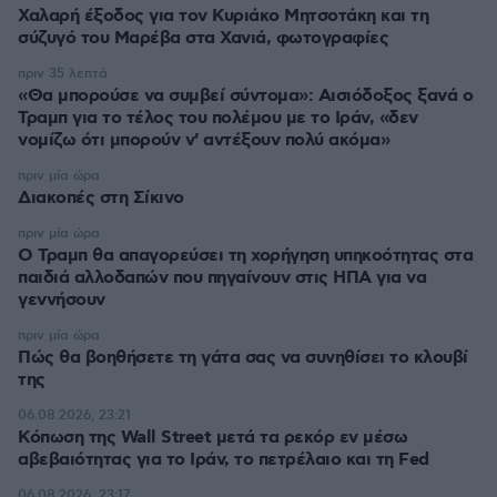
Χαλαρή έξοδος για τον Κυριάκο Μητσοτάκη και τη
σύζυγό του Μαρέβα στα Χανιά, φωτογραφίες
πριν 35 λεπτά
«Θα μπορούσε να συμβεί σύντομα»: Αισιόδοξος ξανά ο
Τραμπ για το τέλος του πολέμου με το Ιράν, «δεν
νομίζω ότι μπορούν ν' αντέξουν πολύ ακόμα»
πριν μία ώρα
Διακοπές στη Σίκινο
πριν μία ώρα
Ο Τραμπ θα απαγορεύσει τη χορήγηση υπηκοότητας στα
παιδιά αλλοδαπών που πηγαίνουν στις ΗΠΑ για να
γεννήσουν
πριν μία ώρα
Πώς θα βοηθήσετε τη γάτα σας να συνηθίσει το κλουβί
της
06.08.2026, 23:21
Κόπωση της Wall Street μετά τα ρεκόρ εν μέσω
αβεβαιότητας για το Ιράν, το πετρέλαιο και τη Fed
06.08.2026, 23:17