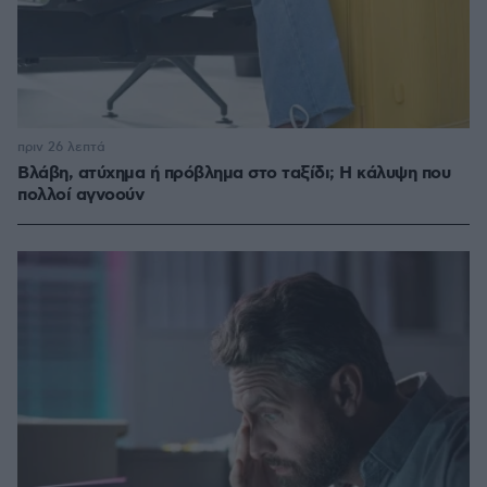
πριν 26 λεπτά
Βλάβη, ατύχημα ή πρόβλημα στο ταξίδι; Η κάλυψη που
πολλοί αγνοούν