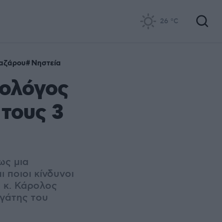
26
°C
αζάρου
Νηστεία
τολόγος
 τους 3
ως μια
 ποιοι κίνδυνοι
 κ. Κάρολος
γάτης του