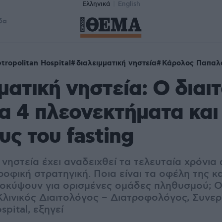
Ελληνικά
English
δα
tropolitan Hospital
διαλειμματική νηστεία
Κάρολος Παπαλ
ματική νηστεία: Ο διαι
τα 4 πλεονεκτήματα και
υς του fasting
 νηστεία έχει αναδειχθεί τα τελευταία χρόνια 
οφική στρατηγική. Ποια είναι τα οφέλη της και
ροκύψουν για ορισμένες ομάδες πληθυσμού; Ο
λινικός Διαιτολόγος – Διατροφολόγος, Συνερ
spital, εξηγεί