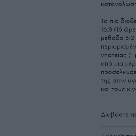
κατανάλωση
Τα πιο δια
16:8 (16 ώρ
μέθοδο 5:2 
περιορισμέ
νηστείας (
από μια μέρ
προσελκύσει
της στην υγ
και τους κι
Διαβάστε π