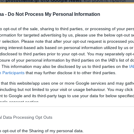
protothema.gr στο Google News
το
και μάθετε πρώτοι
εις
ma -
Do Not Process My Personal Information
Ειδήσεις
 τελευταίες
από την Ελλάδα και τον Κόσμο, τη
Protothema.gr
μβαίνουν, στο
to opt-out of the sale, sharing to third parties, or processing of your per
formation for targeted advertising by us, please use the below opt-out s
r selection. Please note that after your opt-out request is processed y
eing interest-based ads based on personal information utilized by us or
Ειδήσεις
Δημοφιλή
Σχολιασμέν
disclosed to third parties prior to your opt-out. You may separately opt-
ΗΣΕΩΝ
losure of your personal information by third parties on the IAB’s list of
. This information may also be disclosed by us to third parties on the
IA
Participants
that may further disclose it to other third parties.
06.08.2026, 03:50
εριστατικό με το
Έληξε η έκρηξη του ηφαιστείου
 that this website/app uses one or more Google services and may gath
 επιβατικό
Φουέγο στη Γουατεμάλα,
including but not limited to your visit or usage behaviour. You may click 
Ο Τραμπ δεν
επιστρέφουν στα σπίτια τους οι
 to Google and its third-party tags to use your data for below specifi
κάτοικοι
ogle consent section.
06.08.2026, 03:15
ονάτο με
Συναγερμός στην Κολομβία πριν
l Data Processing Opt Outs
από την ορκωμοσία του νέου
προέδρου: Φόβοι για
o opt-out of the Sharing of my personal data.
τρομοκρατικές επιθέσεις