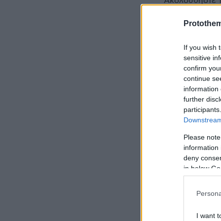
Ακολουθήστε 
όλες τις ειδήσ
Protothe
Δείτε όλες τις
στιγμή που συ
If you wish 
sensitive in
confirm you
continue se
information 
ΡΟΗ ΕΙΔ
further disc
participants
πριν 13 λεπτά
Downstream 
Έρευνα για το π
Please note
Marine One και
information 
αεροσκάφος: «
κινδύνευσε»
deny consent
in below Go
πριν 43 λεπτά
Κοτόπουλο λεμ
Persona
κολοκυθάκια
πριν μία ώρα
I want t