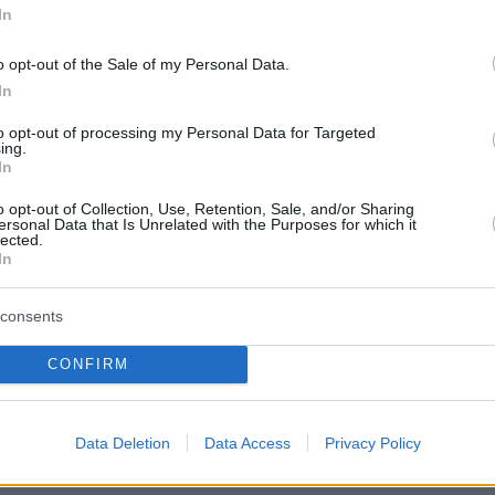
0 μετανάστες νότια
In
06.08.2026, 02:45
Στροφή του Ισραήλ στη Λατινική
o opt-out of the Sale of my Personal Data.
Αμερική: Περιοδεία Σάαρ σε
ν μια μικρή ίωση»:
In
Ισημερινό και Κολομβία
ήνυμα της μητέρας
υγό της πριν
to opt-out of processing my Personal Data for Targeted
06.08.2026, 02:14
ing.
 τέσσερα παιδιά
Εντυπωσιακή Σάκκαρη στο
In
Τορόντο: Νίκησε τη Σονμέζ και
o opt-out of Collection, Use, Retention, Sale, and/or Sharing
έκλεισε «ραντεβού» με την Γκοφ
ersonal Data that Is Unrelated with the Purposes for which it
ων ΗΠΑ για μέτρα
lected.
06.08.2026, 02:00
In
ράγουας λόγω του
Τα ρεβίθια αγαπούν το κρέας – 20
ς αντιπολίτευσης
συνταγές φουλ στην πρωτεΐνη
consents
ΤΙΣ ΕΙΔΗΣΕΙΣ
CONFIRM
Data Deletion
Data Access
Privacy Policy