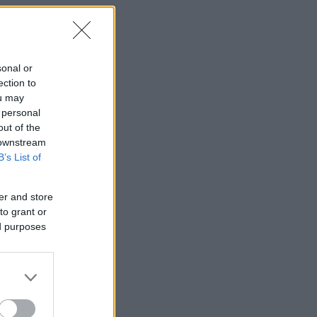
sonal or
ection to
ou may
 personal
α
out of the
 downstream
B’s List of
er and store
to grant or
ed purposes