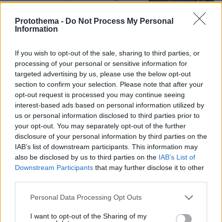
ασφάλειας»
Protothema -
Do Not Process My Personal
3
07.08.2026, 10:26
Information
If you wish to opt-out of the sale, sharing to third parties, or
Συγκίνηση στο Πόρτο Γερμενό: Σκύλος
processing of your personal or sensitive information for
γύρισε σοβαρά τραυματισμένος στο
targeted advertising by us, please use the below opt-out
σπίτι που τον φρόντιζαν μία εβδομάδα
section to confirm your selection. Please note that after your
μετά τη φωτιά
opt-out request is processed you may continue seeing
interest-based ads based on personal information utilized by
4
07.08.2026, 21:57
us or personal information disclosed to third parties prior to
your opt-out. You may separately opt-out of the further
disclosure of your personal information by third parties on the
IAB’s list of downstream participants. This information may
also be disclosed by us to third parties on the
IAB’s List of
Downstream Participants
that may further disclose it to other
Games
third parties.
Please note that this website/app uses one or more Google
Personal Data Processing Opt Outs
services and may gather and store information including but
not limited to your visit or usage behaviour. You may click to
I want to opt-out of the Sharing of my