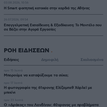
03.08.2026, 10:56
Η Smart φοιτητική κατοικία στην καρδιά της Αθήνας
26.07.2026, 09:54
Επαγγελματική Εκπαίδευση & Εξειδίκευση: Το Mοντέλο που
σε Bάζει στην Aγορά Eργασίας
ΡΟΗ ΕΙΔΗΣΕΩΝ
Ειδήσεις
Δημοφιλή
Σχολιασμένα
πριν 15 λεπτά
Μπορούμε να καταψύξουμε τα σύκα;
πριν 17 λεπτά
Η φωτογραφία της 61χρονης Ελίζαμπεθ Χάρλεϊ με
μπικίνι
πριν 23 λεπτά
Ο «Δράκος» του Λονδίνου: 40χρονος με προβλήματα