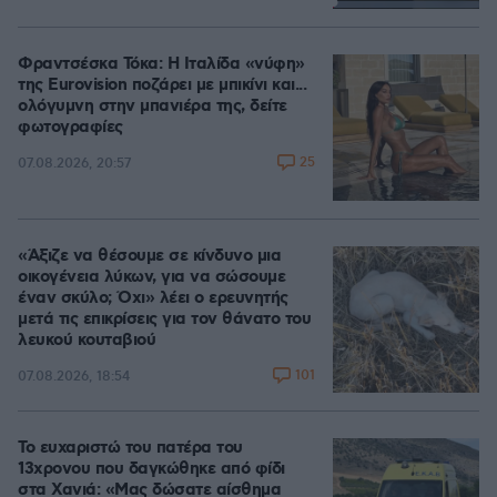
Loaded
:
100.00%
Φραντσέσκα Τόκα: Η Ιταλίδα «νύφη»
της Eurovision ποζάρει με μπικίνι και...
ολόγυμνη στην μπανιέρα της, δείτε
φωτογραφίες
25
07.08.2026, 20:57
«Άξιζε να θέσουμε σε κίνδυνο μια
οικογένεια λύκων, για να σώσουμε
έναν σκύλο; Όχι» λέει ο ερευνητής
μετά τις επικρίσεις για τον θάνατο του
λευκού κουταβιού
101
07.08.2026, 18:54
Το ευχαριστώ του πατέρα του
13χρονου που δαγκώθηκε από φίδι
στα Χανιά: «Μας δώσατε αίσθημα