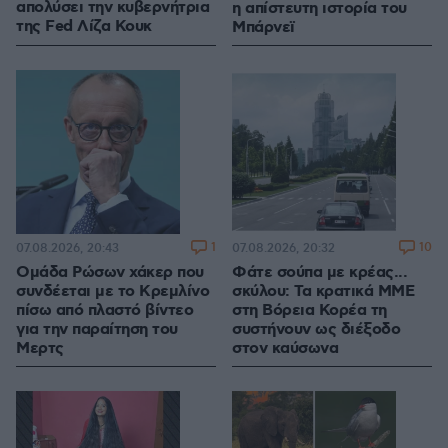
απολύσει την κυβερνήτρια
η απίστευτη ιστορία του
της Fed Λίζα Κουκ
Μπάρνεϊ
1
10
07.08.2026, 20:43
07.08.2026, 20:32
Ομάδα Ρώσων χάκερ που
Φάτε σούπα με κρέας...
συνδέεται με το Κρεμλίνο
σκύλου: Τα κρατικά ΜΜΕ
πίσω από πλαστό βίντεο
στη Βόρεια Κορέα τη
για την παραίτηση του
συστήνουν ως διέξοδο
Μερτς
στον καύσωνα