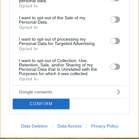
personal data.
grant or deny consent to Google and its third-party tags to
Opted In
use your data for below specified purposes in below Google
consent section.
I want to opt-out of the Sale of my
Personal Data.
Northern Heights
Candy Bub
Cut The Rope
Opted In
I want to opt-out of processing my
Personal Data for Targeted Advertising.
ΔΕΙΤΕ ΟΛΑ ΤΑ GAMES
Opted In
I want to opt-out of Collection, Use,
Retention, Sale, and/or Sharing of my
Best of Network
Personal Data that Is Unrelated with the
Purposes for which it was collected.
Opted In
Google consents
CONFIRM
Data Deletion
Data Access
Privacy Policy