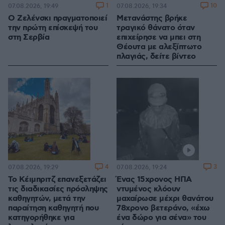
1
10
07.08.2026, 19:49
07.08.2026, 19:34
Ο Ζελένσκι πραγματοποιεί
Μετανάστης βρήκε
την πρώτη επίσκεψή του
τραγικό θάνατο όταν
στη Σερβία
επιχείρησε να μπει στη
Θέουτα με αλεξίπτωτο
πλαγιάς, δείτε βίντεο
4
3
07.08.2026, 19:29
07.08.2026, 19:24
Το Κέιμπριτζ επανεξετάζει
Ένας 15χρονος ΗΠΑ
τις διαδικασίες πρόσληψης
ντυμένος κλόουν
καθηγητών, μετά την
μαχαίρωσε μέχρι θανάτου
παραίτηση καθηγητή που
78χρονο βετεράνο, «έχω
κατηγορήθηκε για
ένα δώρο για σένα» του