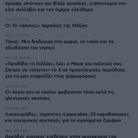
όρασης σκότωνε και βίαζε γυναίκες, η αστυνομία τον
είχε συλλάβει και τον άφησε ελεύθερο
πριν 27 λεπτά
Οι 10 «ήσυχες» παραλίες της Νάξου
πριν 37 λεπτά
Τήνος: Μια διαδρομή στα χωριά, τα τοπία και τα
αξιοθέατα του νησιού
πριν 40 λεπτά
«Προδίδει τη Γαλλία», λέει ο Μασκ για πολιτικό που
ζήτησε να «κλείνει» το X σε προεκλογικές περιόδους
για να μην επηρεάζει τους ψηφοφόρους
πριν μία ώρα
Οι λόγοι που οι σκύλοι φοβούνται τόσο πολύ τις
ηλεκτρικές σκούπες
πριν μία ώρα
Λουκουμάδες, τηγανίτες ή pancakes; 23 παραδοσιακές
και σύγχρονες συνταγές για τα αγαπημένα ζυμάρια
πριν μία ώρα
Δεκάδες ρωσικές επιθέσεις στην περιφέρεια του