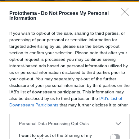
Protothema -
Do Not Process My Personal
Information
If you wish to opt-out of the sale, sharing to third parties, or
processing of your personal or sensitive information for
targeted advertising by us, please use the below opt-out
section to confirm your selection. Please note that after your
opt-out request is processed you may continue seeing
interest-based ads based on personal information utilized by
us or personal information disclosed to third parties prior to
your opt-out. You may separately opt-out of the further
disclosure of your personal information by third parties on the
IAB’s list of downstream participants. This information may
also be disclosed by us to third parties on the
IAB’s List of
Downstream Participants
that may further disclose it to other
07.08.2026, 08:32
third parties.
Τα φρούτα που επιλέγουν 4 ενδοκρινολόγοι για
καλύτερο έλεγχο του σακχάρου – Το ένα μειώνει
Please note that this website/app uses one or more Google
Personal Data Processing Opt Outs
το λίπος στην κοιλιά
services and may gather and store information including but
not limited to your visit or usage behaviour. You may click to
I want to opt-out of the Sharing of my