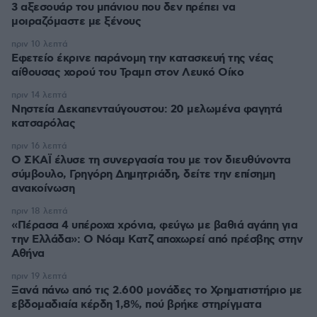
3 αξεσουάρ του μπάνιου που δεν πρέπει να
μοιραζόμαστε με ξένους
πριν 10 λεπτά
Εφετείο έκρινε παράνομη την κατασκευή της νέας
αίθουσας χορού του Τραμπ στον Λευκό Οίκο
πριν 14 λεπτά
Νηστεία Δεκαπενταύγουστου: 20 μελωμένα φαγητά
κατσαρόλας
πριν 16 λεπτά
Ο ΣΚΑΪ έλυσε τη συνεργασία του με τον διευθύνοντα
σύμβουλο, Γρηγόρη Δημητριάδη, δείτε την επίσημη
ανακοίνωση
πριν 18 λεπτά
«Πέρασα 4 υπέροχα χρόνια, φεύγω με βαθιά αγάπη για
την Ελλάδα»: Ο Νόαμ Κατζ αποχωρεί από πρέσβης στην
Αθήνα
πριν 19 λεπτά
Ξανά πάνω από τις 2.600 μονάδες το Χρηματιστήριο με
εβδομαδιαία κέρδη 1,8%, πού βρήκε στηρίγματα