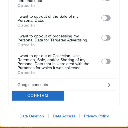
personal data.
grant or deny consent to Google and its third-party tags to
Opted In
use your data for below specified purposes in below Google
consent section.
I want to opt-out of the Sale of my
Personal Data.
Opted In
I want to opt-out of processing my
Personal Data for Targeted Advertising.
Opted In
I want to opt-out of Collection, Use,
Retention, Sale, and/or Sharing of my
Personal Data that Is Unrelated with the
Purposes for which it was collected.
Opted In
Google consents
CONFIRM
Data Deletion
Data Access
Privacy Policy