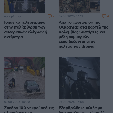
2
4
πριν μία ώρα
07.08.2026, 16:12
Ισπανικό τελεσίγραφο
Από το «φυτώριο» της
στην Ιταλία: Άρση των
Ουκρανίας στα καρτέλ της
συνοριακών ελέγχων ή
Κολομβίας: Αντάρτες και
αντίμετρα
μέλη συμμοριών
εκπαιδεύονται στον
πόλεμο των drones
07.08.2026, 16:00
07.08.2026, 15:58
Σχεδόν 100 νεκροί από τις
Εξαρθρώθηκε κύκλωμα
πλημμύρες στη
διακινητών με... τζίρο 24