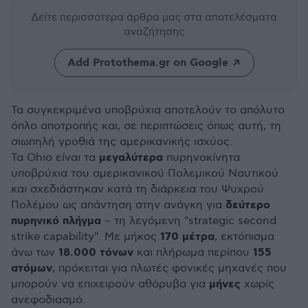
Δείτε περισσότερα άρθρα μας
στα αποτελέσματα
αναζήτησης
Add Protothema.gr on Google
Τα συγκεκριμένα υποβρύχια αποτελούν το απόλυτο
όπλο αποτροπής και, σε περιπτώσεις όπως αυτή, τη
σιωπηλή γροθιά της αμερικανικής ισχύος.
μεγαλύτερα
Τα Ohio είναι τα
πυρηνοκίνητα
υποβρύχια του αμερικανικού Πολεμικού Ναυτικού
και σχεδιάστηκαν κατά τη διάρκεια του Ψυχρού
δεύτερο
Πολέμου ως απάντηση στην ανάγκη για
πυρηνικό πλήγμα
– τη λεγόμενη "strategic second
170 μέτρα
strike capability". Με μήκος
, εκτόπισμα
18.000 τόνων
155
άνω των
και πλήρωμα περίπου
ατόμων
, πρόκειται για πλωτές φονικές μηχανές που
μήνες
μπορούν να επιχειρούν αθόρυβα για
χωρίς
ανεφοδιασμό.