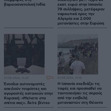
βορειοανατολική Ινδία
εκατ. ευρώ στην Ισπανία:
78 συλλήψεις, μετέφεραν
ναρκωτικά προς την
Αλγερία και 2.000
μετανάστες στην Ευρώπη
8
07.08.2026, 15:16
07.08.2026, 15:35
Η Ισπανία σχεδιάζει τις
Ένοπλοι αυτονομιστές
ταφές και προσπαθεί να
απειλούν τουρίστες και
ταυτοποιήσει τις σορούς
αγοραστές κατοικιών στην
από την εισβολή
Κορσική: «Μείνετε στα
μεταναστών στη Θέουτα
σπίτια σας», δείτε βίντεο