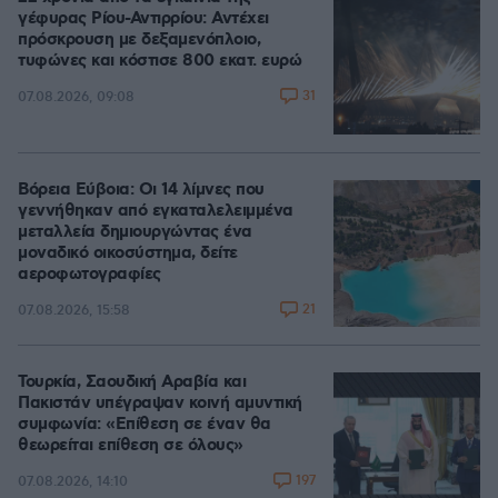
γέφυρας Ρίου-Αντιρρίου: Αντέχει
πρόσκρουση με δεξαμενόπλοιο,
τυφώνες και κόστισε 800 εκατ. ευρώ
31
07.08.2026, 09:08
Βόρεια Εύβοια: Οι 14 λίμνες που
γεννήθηκαν από εγκαταλελειμμένα
μεταλλεία δημιουργώντας ένα
μοναδικό οικοσύστημα, δείτε
αεροφωτογραφίες
21
07.08.2026, 15:58
Τουρκία, Σαουδική Αραβία και
Πακιστάν υπέγραψαν κοινή αμυντική
συμφωνία: «Επίθεση σε έναν θα
θεωρείται επίθεση σε όλους»
197
07.08.2026, 14:10