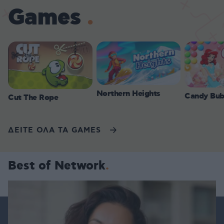
Games
Northern Heights
Candy Bub
Cut The Rope
ΔΕΙΤΕ ΟΛΑ ΤΑ GAMES
Best of Network