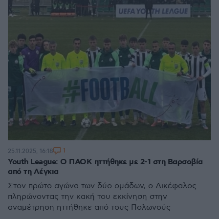
1
25.11.2025, 16:18
Youth League: Ο ΠΑΟΚ ηττήθηκε με 2-1 στη Βαρσοβία
από τη Λέγκια
Στον πρώτο αγώνα των δύο ομάδων, ο Δικέφαλος
πληρώνοντας την κακή του εκκίνηση στην
αναμέτρηση ηττήθηκε από τους Πολωνούς