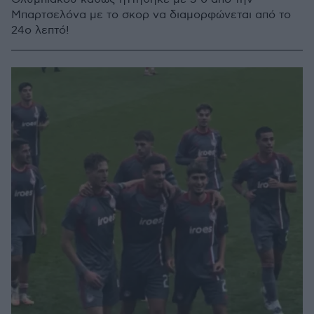
Μπαρτσελόνα με το σκορ να διαμορφώνεται από το
24ο λεπτό!