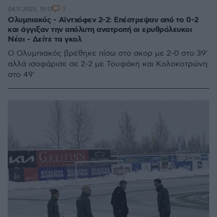
3
04.11.2025, 19:17
Ολυμπιακός - Αϊντχόφεν 2-2: Επέστρεψαν από το 0-2
και άγγιξαν την απόλυτη ανατροπή οι ερυθρόλευκοι
Νέοι - Δείτε τα γκολ
Ο Ολυμπιακός βρέθηκε πίσω στο σκορ με 2-0 στο 39'
αλλά ισοφάρισε σε 2-2 με Τουφάκη και Κολοκοτρώνη
στο 49'