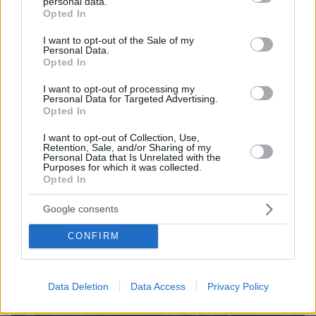
personal data.
grant or deny consent to Google and its third-party tags to
Opted In
use your data for below specified purposes in below Google
consent section.
I want to opt-out of the Sale of my
Personal Data.
Opted In
I want to opt-out of processing my
Personal Data for Targeted Advertising.
Opted In
I want to opt-out of Collection, Use,
Retention, Sale, and/or Sharing of my
Personal Data that Is Unrelated with the
1
25.04.2025, 21:42
Purposes for which it was collected.
Στον τελικό του Youth League η Τράμπζονσπορ -
Opted In
Τηλεφώνησε στους θριαμβευτές ο Ερντογάν - Βίντεο
Η ομάδα της Τραπεζούντας απέκλεισε την
Google consents
Σάλτσμπουργκ με 2-1 στα ημιτελικά και θα
CONFIRM
αντιμετωπίσει την Μπαρτσελόνα στον τελικό, τη
Δευτέρα 28/4
Data Deletion
Data Access
Privacy Policy