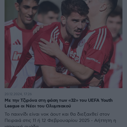
20.12.2024, 17:26
Με την Τζιρόνα στη φάση των «32» του UEFA Youth
League οι Νέοι του Ολυμπιακού
Το παιχνίδι είναι νοκ άουτ και θα διεξαχθεί στον
Πειραιά στις 11 ή 12 Φεβρουαρίου 2025 - Αήττητη η
ισπανική ομάδα