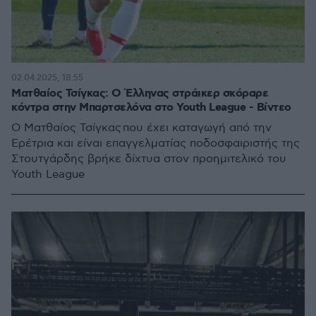
02.04.2025, 18:55
Ματθαίος Τσίγκας: Ο Έλληνας στράικερ σκόραρε
κόντρα στην Μπαρτσελόνα στο Youth League - Βίντεο
Ο Ματθαίος Τσίγκας που έχει καταγωγή από την
Ερέτρια και είναι επαγγελματίας ποδοσφαιριστής της
Στουτγάρδης βρήκε δίχτυα στον προημιτελικό του
Youth League