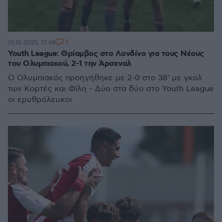
5
01.10.2025, 17:48
Youth League: Θρίαμβος στο Λονδίνο για τους Νέους
του Ολυμπιακού, 2-1 την Άρσεναλ
Ο Ολυμπιακός προηγήθηκε με 2-0 στο 38' με γκολ
των Κορτές και Φίλη - Δύο στα δύο στο Youth League
οι ερυθρόλευκοι