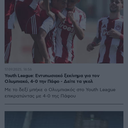
17.09.2025, 16:56
Youth League: Eντυπωσιακό ξεκίνημα για τον
Ολυμπιακό, 4-0 την Πάφο - Δείτε τα γκολ
Με το δεξί μπήκε ο Ολυμπιακός στο Youth League
επικρατώντας με 4-0 της Πάφου