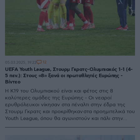
12
05.03.2025, 19:22
UEFA Youth League, Στουρμ Γκρατς-Ολυμπιακός 1-1 (4-
5 πεν.): Στους «8» ξανά οι πρωταθλητές Ευρώπης -
Βίντεο
Η Κ19 του Ολυμπιακού είναι και φέτος στις 8
καλύτερες ομάδες της Ευρώπης - Οι νεαροί
ερυθρόλευκοι νίκησαν στα πέναλτι στην έδρα της
Στουρμ Γκρατς και προκρίθηκαν στα προημιτελικά του
Youth League, όπου θα αγωνιστούν και πάλι στην
Αυστρία με την Σάλτσμπουργκ