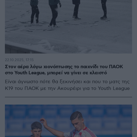
22.10.2025, 17:15
Στον αέρα λόγω χιονόπτωσης το παιχνίδι του ΠΑΟΚ
στο Youth League, μπορεί να γίνει σε κλειστό
Είναι άγνωστο πότε θα ξεκινήσει και που το ματς της
Κ19 του ΠΑΟΚ με την Ακουρέιρι για το Youth League