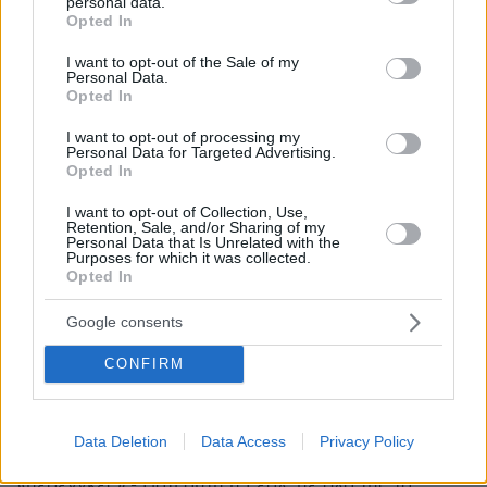
personal data.
grant or deny consent to Google and its third-party tags to
Opted In
use your data for below specified purposes in below Google
consent section.
I want to opt-out of the Sale of my
Personal Data.
Opted In
I want to opt-out of processing my
Personal Data for Targeted Advertising.
Opted In
I want to opt-out of Collection, Use,
Retention, Sale, and/or Sharing of my
Personal Data that Is Unrelated with the
Purposes for which it was collected.
Opted In
33
17.04.2025, 21:11
Το «μαύρο κουτί» της πτώσης της Ρεάλ: Τα αρνητικά
Google consents
ρεκόρ, τα «αμαρτήματα» του Αντσελότι και ο κακός
σχεδιασμός
CONFIRM
Η φετινή πορεία της «βασίλισσας» στο Champions
League σημαδεύτηκε από ένα αρνητικό ρεκόρ ηττών,
με τον αποκλεισμό από την Άρσεναλ να επισφραγίζει
Data Deletion
Data Access
Privacy Policy
μια απογοητευτική ευρωπαϊκή σεζόν για τους
«μερένγκες» - Γιατί αυτή η Ρεάλ, με όλα της τα