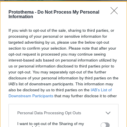
Protothema -
Do Not Process My Personal
Information
06.07.2025, 15:35
If you wish to opt-out of the sale, sharing to third parties, or
Ο Κουρτουά υπερασπίστηκε τον Ντοναρούμα για τον
processing of your personal or sensitive information for
τραυματισμό του Μουσιάλα: «Είναι και εκείνος
targeted advertising by us, please use the below opt-out
πληγωμένος»
section to confirm your selection. Please note that after your
Ο Βέλγος γκολκίπερ της Ρεάλ Μαδρίτης σχολίασε τις
opt-out request is processed you may continue seeing
δηλώσεις του Νόιερ κατά του Ντοναρούμα,
interest-based ads based on personal information utilized by
υπερασπιζόμενος τον τερματοφύλακα της Παρί
us or personal information disclosed to third parties prior to
your opt-out. You may separately opt-out of the further
disclosure of your personal information by third parties on the
IAB’s list of downstream participants. This information may
also be disclosed by us to third parties on the
IAB’s List of
Downstream Participants
that may further disclose it to other
third parties.
Please note that this website/app uses one or more Google
Personal Data Processing Opt Outs
services and may gather and store information including but
not limited to your visit or usage behaviour. You may click to
I want to opt-out of the Sharing of my