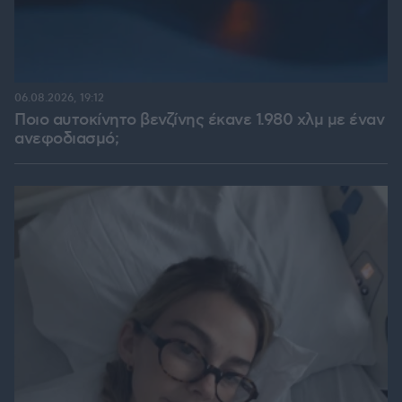
06.08.2026, 19:12
Ποιο αυτοκίνητο βενζίνης έκανε 1.980 χλμ με έναν
ανεφοδιασμό;