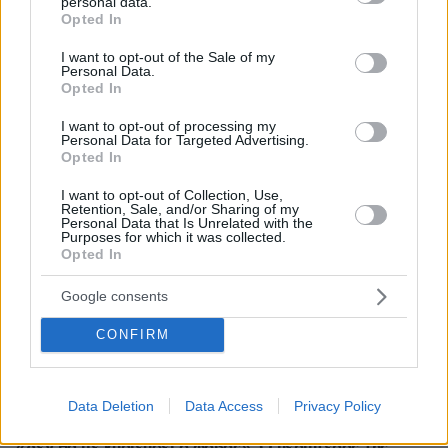
ΡΟΗ ΕΙΔΗΣΕΩΝ
personal data.
grant or deny consent to Google and its third-party tags to
Opted In
use your data for below specified purposes in below Google
Ειδήσεις
Δημοφιλή
Σχολιασμένα
consent section.
I want to opt-out of the Sale of my
Personal Data.
Opted In
πριν 7 λεπτά
Μέχρι το τέλος του καλοκαιριού αυτά τα ζώδια θα
έχουν βρει την αληθινή αγάπη
I want to opt-out of processing my
Personal Data for Targeted Advertising.
Opted In
πριν 7 λεπτά
Άρτος: Όσα πρέπει να γνωρίζουμε για το προζύμι, τη
I want to opt-out of Collection, Use,
μαγιά, το sourdough και το levain
Retention, Sale, and/or Sharing of my
Personal Data that Is Unrelated with the
πριν 8 λεπτά
Purposes for which it was collected.
Συνελήφθη 56χρονος στο αεροδρόμιο Μυκόνου με
Opted In
2.280 πακέτα λαθραίων τσιγάρων, δείτε εικόνες
Google consents
πριν 11 λεπτά
Μειωμένη κερδοφορία έχει η BMW. Τι φταίει;
CONFIRM
πριν 13 λεπτά
O Τράβις Μπάρκερ εξήγησε γιατί αποκάλυψαν τώρα την
αποβολή που είχε η Κόρτνεϊ Καρντάσιαν το 2021
Data Deletion
Data Access
Privacy Policy
πριν 15 λεπτά
«Δεν θα με κυριεύσει ο φόβος»: Ο περιπτεράς της