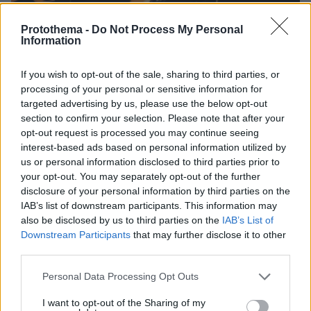
Protothema -
Do Not Process My Personal
Information
If you wish to opt-out of the sale, sharing to third parties, or
processing of your personal or sensitive information for
targeted advertising by us, please use the below opt-out
section to confirm your selection. Please note that after your
27.07.2026, 06:00
opt-out request is processed you may continue seeing
Το μέλλον της τεχνολογίας
interest-based ads based on personal information utilized by
us or personal information disclosed to third parties prior to
03.08.2026, 10:56
your opt-out. You may separately opt-out of the further
Η Smart φοιτητική κατοικία στην καρδιά της Αθήνας
disclosure of your personal information by third parties on the
IAB’s list of downstream participants. This information may
also be disclosed by us to third parties on the
IAB’s List of
26.07.2026, 09:54
Downstream Participants
that may further disclose it to other
Επαγγελματική Εκπαίδευση & Εξειδίκευση: Το Mοντέλο που
third parties.
σε Bάζει στην Aγορά Eργασίας
Please note that this website/app uses one or more Google
Personal Data Processing Opt Outs
services and may gather and store information including but
not limited to your visit or usage behaviour. You may click to
I want to opt-out of the Sharing of my