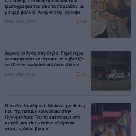
Ο Γιάννης Στάνκογλου δημοσίευσε
φωτογραφία του από το παρελθόν με
μακριά μαλλιά: Αναμνήσεις, έγραψε
35
07.08.2026, 09:09
Άγριος καβγάς στη Θήβα: Ρομά πήρε
το αυτοκίνητο και άρχισε να εμβολίζει
το ΙΧ ενός αλλοδαπού, δείτε βίντεο
40
07.08.2026, 10:27
Η Ιουλία Καλλιμάνη θύμωσε με θεατή
που της πέταξε λουλούδια στην
Ηγουμενίτσα: Του τα επέστρεψε στο
κεφάλι και είπε «εσένα σ' αρέσει
αυτό...», δείτε βίντεο