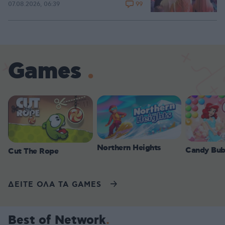
99
07.08.2026, 06:39
Games
Northern Heights
Candy Bub
Cut The Rope
ΔΕΙΤΕ ΟΛΑ ΤΑ GAMES
Best of Network