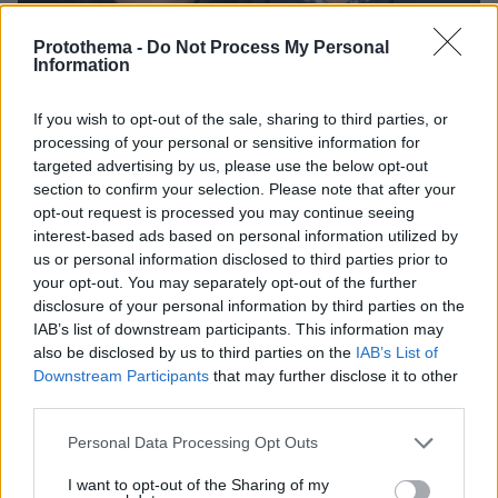
Protothema -
Do Not Process My Personal
Information
If you wish to opt-out of the sale, sharing to third parties, or
processing of your personal or sensitive information for
targeted advertising by us, please use the below opt-out
6
17.10.2025, 12:50
section to confirm your selection. Please note that after your
Φωτογραφίες: Ο Σωτήρης Τσαφούλιας βρέθηκε στην
πρεμιέρα της συντρόφου του, Άννας Μενενάκου
opt-out request is processed you may continue seeing
interest-based ads based on personal information utilized by
Το ζευγάρι φωτογραφήθηκε αγκαλιά στο θέατρο
us or personal information disclosed to third parties prior to
Πειραιώς 131
your opt-out. You may separately opt-out of the further
disclosure of your personal information by third parties on the
IAB’s list of downstream participants. This information may
also be disclosed by us to third parties on the
IAB’s List of
Downstream Participants
that may further disclose it to other
third parties.
Please note that this website/app uses one or more Google
Personal Data Processing Opt Outs
services and may gather and store information including but
not limited to your visit or usage behaviour. You may click to
I want to opt-out of the Sharing of my