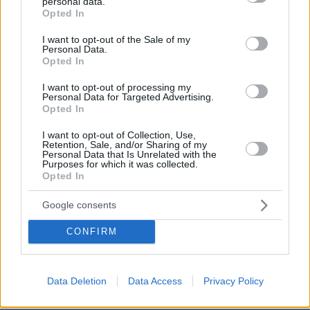
personal data.
grant or deny consent to Google and its third-party tags to
Opted In
use your data for below specified purposes in below Google
consent section.
I want to opt-out of the Sale of my
Personal Data.
Opted In
I want to opt-out of processing my
Personal Data for Targeted Advertising.
Opted In
I want to opt-out of Collection, Use,
Retention, Sale, and/or Sharing of my
Personal Data that Is Unrelated with the
Purposes for which it was collected.
Opted In
6
18.09.2025, 19:30
Google consents
Είναι συχνό φαινόμενο να παρεξηγείται μια ατάκα μου,
δήλωσε ο Σωτήρης Τσαφούλιας
CONFIRM
Δημοσιογράφος με μετριότατα ελληνικά προσπάθησε
να με αποδομήσει, ανέφερε μεταξύ άλλων ο
σκηνοθέτης
Data Deletion
Data Access
Privacy Policy