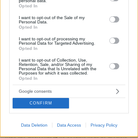
personal data.
grant or deny consent to Google and its third-party tags to
Opted In
use your data for below specified purposes in below Google
consent section.
I want to opt-out of the Sale of my
Personal Data.
Opted In
I want to opt-out of processing my
Personal Data for Targeted Advertising.
Opted In
I want to opt-out of Collection, Use,
Retention, Sale, and/or Sharing of my
Personal Data that Is Unrelated with the
Purposes for which it was collected.
Opted In
Google consents
CONFIRM
Data Deletion
Data Access
Privacy Policy
15.07.2025, 19:07
Τραγωδία στην Ιταλία: Τρεις νεκροί και δύο τραυματίες