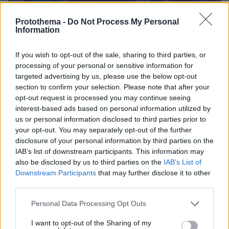
Protothema -
Do Not Process My Personal
Information
If you wish to opt-out of the sale, sharing to third parties, or
processing of your personal or sensitive information for
targeted advertising by us, please use the below opt-out
section to confirm your selection. Please note that after your
opt-out request is processed you may continue seeing
interest-based ads based on personal information utilized by
us or personal information disclosed to third parties prior to
your opt-out. You may separately opt-out of the further
disclosure of your personal information by third parties on the
2
16.07.2025, 22:33
IAB’s list of downstream participants. This information may
Ξεκληρίστηκε οικογένεια στην Ιταλία: Στους 4 οι νεκροί
also be disclosed by us to third parties on the
IAB’s List of
μετά τη σύγκρουση ΙΧ με φορτηγό μέσα σε σήραγγα
Downstream Participants
that may further disclose it to other
third parties.
Ανάμεσα στα θύματα είναι και μία 4χρονη
Please note that this website/app uses one or more Google
Personal Data Processing Opt Outs
services and may gather and store information including but
not limited to your visit or usage behaviour. You may click to
I want to opt-out of the Sharing of my