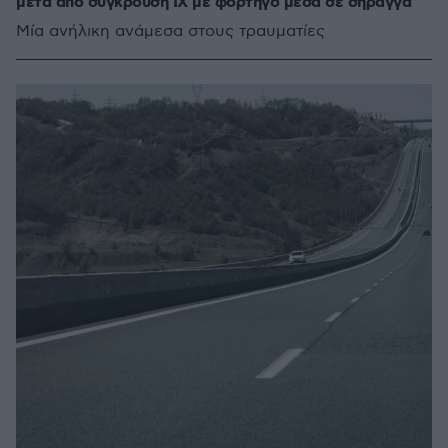
μετά από σύγκρουση ΙΧ με φορτηγό μέσα σε σήραγγα
Μία ανήλικη ανάμεσα στους τραυματίες