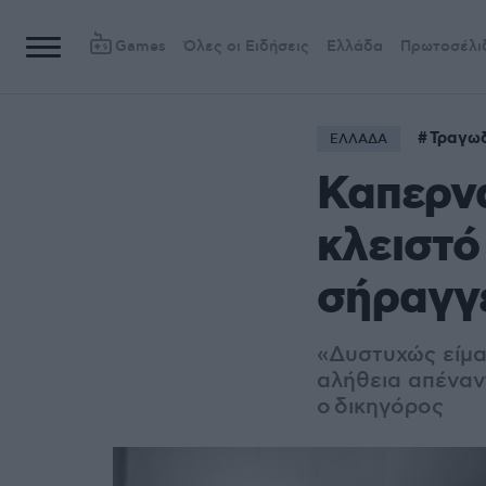
Games
Όλες οι Ειδήσεις
Ελλάδα
Πρωτοσέλι
Τραγωδ
ΕΛΛΑΔΑ
Καπερνά
κλειστό
σήραγγ
«Δυστυχώς είμα
αλήθεια απέναν
ο δικηγόρος