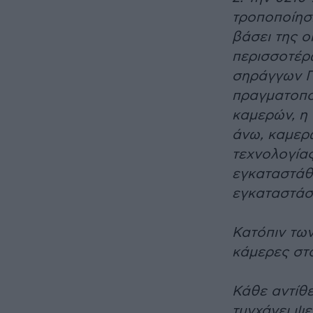
τροποποίηση
βάσει της 
περισσοτέρ
σηράγγων Π
πραγματοπο
καμερών, η
άνω, καμερώ
τεχνολογίας
εγκαταστάθ
εγκαταστάσ
Κατόπιν τω
κάμερες στ
Κάθε αντίθε
τυγχάνει ψε