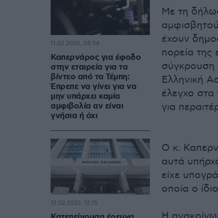
Με τη δήλω
αμφισβητούν
έχουν δημο
11.02.2025, 08:54
πορεία της 
Καπερνάρος για έφοδο
σύγκρουση 
στην εταιρεία για τα
βίντεο από τα Τέμπη:
Ελληνική Α
Έπρεπε να γίνει για να
έλεγχο στα 
μην υπάρχει καμία
αμφιβολία αν είναι
για περαιτέ
γνήσια ή όχι
Ο κ. Καπερν
αυτά υπήρχ
είχε υπογρά
οποία ο ίδι
12.02.2025, 12:15
Η ανακοίνω
Κατεπείγουσα έρευνα