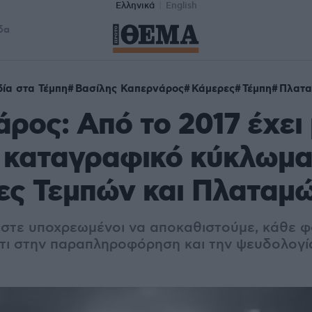
Ελληνικά
English
δα
ία στα Τέμπη
Βασίλης Καπερνάρος
Κάμερες
Τέμπη
Πλατ
ρος: Από το 2017 έχει 
 καταγραφικό κύκλωμα
ες Τεμπών και Πλαταμ
στε υποχρεωμένοι να αποκαθιστούμε, κάθε φ
τι στην παραπληροφόρηση και την ψευδολογία