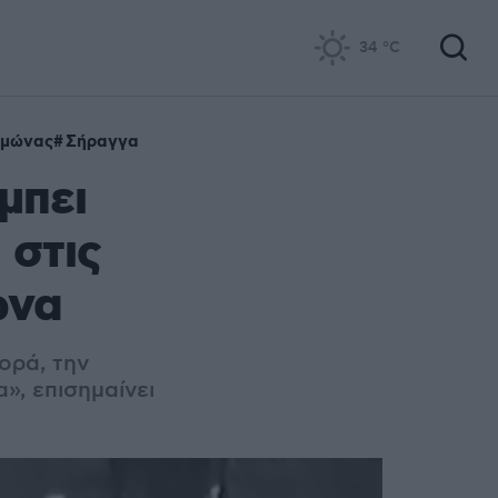
34
°C
αμώνας
Σήραγγα
μπει
 στις
ώνα
ορά, την
», επισημαίνει