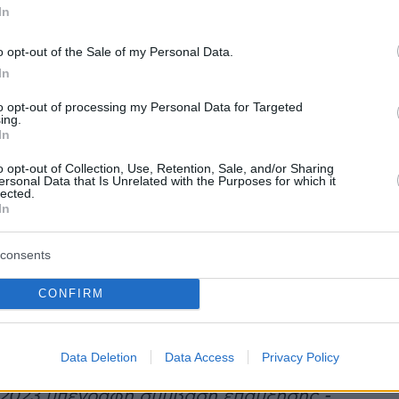
In
η Σήραγγα Πλαταμώνα.
o opt-out of the Sale of my Personal Data.
ς ανωτέρω σύμβασης η οποία ισχύει από το
In
to opt-out of processing my Personal Data for Targeted
ing.
In
ήθηκε καταγραφικό, στο οποίο συνδέθηκε η
o opt-out of Collection, Use, Retention, Sale, and/or Sharing
την τοποθεσία ΚΕΚ Ραψάνης (στον τοίχο του
ersonal Data that Is Unrelated with the Purposes for which it
lected.
ίου του ΟΣΕ, εξωτερικώς του Βορείου
In
Εισόδου της Σήραγγας των Τεμπών), με
νο προς τη σιδηροδρομική γραμμή.
consents
ήθηκε καταγραφικό, στο οποίο συνδέθηκε η
στην σήραγγα του Πλαταμώνα - Νότιο Μέτωπο,
CONFIRM
πλάνο προς τη σιδηροδρομική γραμμή. Άπασε
ενέργειες έλαβαν χώρα το έτος 2017.
Data Deletion
Data Access
Privacy Policy
0-2023 υπεγράφη σύμβαση επαύξησης -