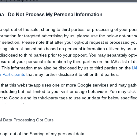
ma -
Do Not Process My Personal Information
ια τις κάμερες στις σήραγγες
to opt-out of the sale, sharing to third parties, or processing of your per
ίμαστε υποχρεωμένοι να αποκαθιστούμε, κάθ
formation for targeted advertising by us, please use the below opt-out s
αλήθεια απέναντι στην παραπληροφόρηση και
r selection. Please note that after your opt-out request is processed y
eing interest-based ads based on personal information utilized by us or
ογία.
disclosed to third parties prior to your opt-out. You may separately opt-
losure of your personal information by third parties on the IAB’s list of
να:
. This information may also be disclosed by us to third parties on the
IA
Participants
that may further disclose it to other third parties.
α
ΙΝΤΕΡΣΤΑΡ
υπέγραψε το έτος 2017 με την
 that this website/app uses one or more Google services and may gath
including but not limited to your visit or usage behaviour. You may click 
ν υπ' αριθ. 7277/08-05-2017 σύμβαση για
 to Google and its third-party tags to use your data for below specifi
ηρεσιών φύλαξης εγκαταστάσεων του ΟΣΕ
ogle consent section.
ών μέσων και εγκατάσταση συστημάτων
 Με την ίδια σύμβαση, μεταξύ άλλων,
l Data Processing Opt Outs
ηκε και κλειστό κύκλωμα τηλεόρασης - CCTV
o opt-out of the Sharing of my personal data.
κές κάμερες τόσο στη Σήραγγα των Τεμπών