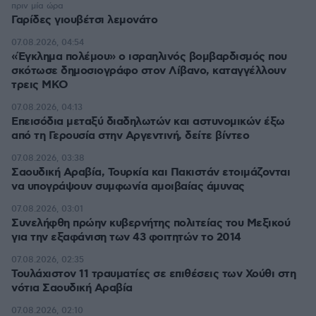
πριν μία ώρα
Γαρίδες γιουβέτσι λεμονάτο
07.08.2026, 04:54
«Έγκλημα πολέμου» ο ισραηλινός βομβαρδισμός που
σκότωσε δημοσιογράφο στον Λίβανο, καταγγέλλουν
τρεις ΜΚΟ
07.08.2026, 04:13
Επεισόδια μεταξύ διαδηλωτών και αστυνομικών έξω
από τη Γερουσία στην Αργεντινή, δείτε βίντεο
07.08.2026, 03:38
Σαουδική Αραβία, Τουρκία και Πακιστάν ετοιμάζονται
να υπογράψουν συμφωνία αμοιβαίας άμυνας
07.08.2026, 03:01
Συνελήφθη πρώην κυβερνήτης πολιτείας του Μεξικού
για την εξαφάνιση των 43 φοιτητών το 2014
07.08.2026, 02:35
Τουλάχιστον 11 τραυματίες σε επιθέσεις των Χούθι στη
νότια Σαουδική Αραβία
07.08.2026, 02:10