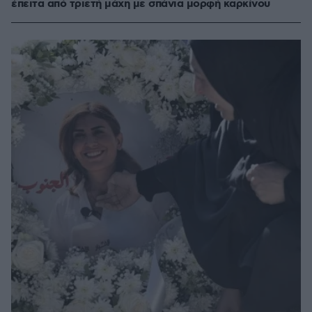
έπειτα από τριετή μάχη με σπάνια μορφή καρκίνου