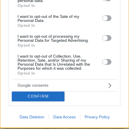
personal data.
grant or deny consent to Google and its third-party tags to
Opted In
use your data for below specified purposes in below Google
06.08.2026, 22:24
consent section.
I want to opt-out of the Sale of my
Χρίστος Κούγιας: Η προσωπική μου ζωή δεν
Personal Data.
μπορεί να είναι αντικείμενο φημών ή σεναρίων
Opted In
που παρουσιάζονται ως πραγματικά γεγονότα
I want to opt-out of processing my
Personal Data for Targeted Advertising.
Opted In
I want to opt-out of Collection, Use,
Retention, Sale, and/or Sharing of my
Personal Data that Is Unrelated with the
Purposes for which it was collected.
Opted In
Google consents
CONFIRM
Data Deletion
Data Access
Privacy Policy