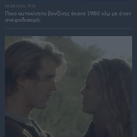
06.08.2026, 19:12
Ποιο αυτοκίνητο βενζίνης έκανε 1.980 χλμ με έναν
ανεφοδιασμό;