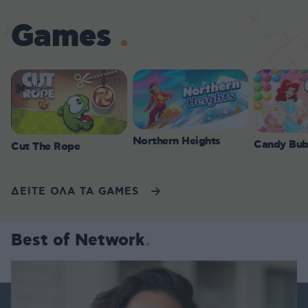
Games
Northern Heights
Candy Bub
Cut The Rope
ΔΕΙΤΕ ΟΛΑ ΤΑ GAMES
Best of Network