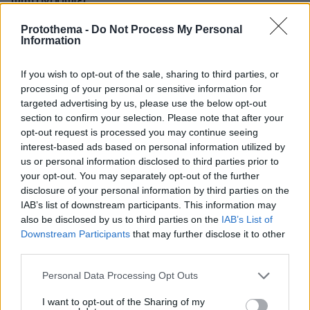
φωτογραφίες
Protothema -
Do Not Process My Personal
Information
If you wish to opt-out of the sale, sharing to third parties, or
processing of your personal or sensitive information for
targeted advertising by us, please use the below opt-out
section to confirm your selection. Please note that after your
opt-out request is processed you may continue seeing
interest-based ads based on personal information utilized by
us or personal information disclosed to third parties prior to
your opt-out. You may separately opt-out of the further
disclosure of your personal information by third parties on the
IAB’s list of downstream participants. This information may
also be disclosed by us to third parties on the
IAB’s List of
Downstream Participants
that may further disclose it to other
third parties.
Please note that this website/app uses one or more Google
Personal Data Processing Opt Outs
services and may gather and store information including but
not limited to your visit or usage behaviour. You may click to
I want to opt-out of the Sharing of my