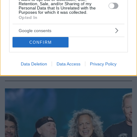
Retention, Sale, and/or Sharing of my
Personal Data that Is Unrelated with the
Purposes for which it was collected.
Opted In
Google consents
CONFIRM
1
18.02.2023, 13:59
Διαδικτυακό σεμινάριο για την τέχνη της κριτικής
θεάτρου
Data Deletion
Data Access
Privacy Policy
Από την κριτικό θεάτρου Λουίζα Αρκουμανέα και τη
συγγραφέα Νίκη Γιάνναρη