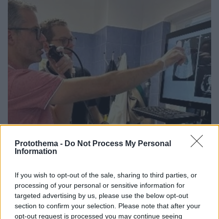
Protothema -
Do Not Process My Personal
Information
If you wish to opt-out of the sale, sharing to third parties, or
processing of your personal or sensitive information for
targeted advertising by us, please use the below opt-out
02.06.2023, 13:30
section to confirm your selection. Please note that after your
Η ψηφιακή τεχνολογία εκπαιδεύει επεμβατικούς
opt-out request is processed you may continue seeing