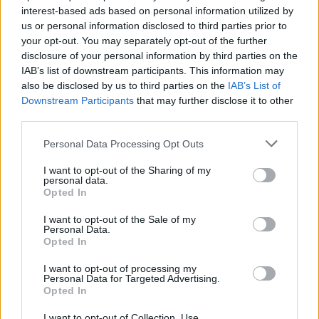
πνευμονολόγους
interest-based ads based on personal information utilized by
Τριήμερο διεθνές σεμινάριο Επεμβατικής
us or personal information disclosed to third parties prior to
Πνευμονολογίας στη Μονάδα Επεμβατικής
your opt-out. You may separately opt-out of the further
Πνευμονολογίας της Α΄ Παν/μιακής
disclosure of your personal information by third parties on the
Πνευμονολογικής Κλινικής του ΕΚΠΑ
IAB’s list of downstream participants. This information may
also be disclosed by us to third parties on the
IAB’s List of
Downstream Participants
that may further disclose it to other
third parties.
Please note that this website/app uses one or more Google
Personal Data Processing Opt Outs
services and may gather and store information including but
not limited to your visit or usage behaviour. You may click to
I want to opt-out of the Sharing of my
personal data.
grant or deny consent to Google and its third-party tags to
Opted In
use your data for below specified purposes in below Google
consent section.
I want to opt-out of the Sale of my
Personal Data.
Opted In
I want to opt-out of processing my
Personal Data for Targeted Advertising.
Opted In
I want to opt-out of Collection, Use,