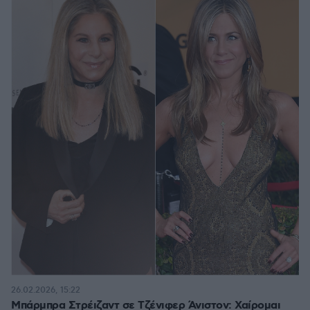
26.02.2026, 15:22
Μπάρμπρα Στρέιζαντ σε Τζένιφερ Άνιστον: Χαίρομαι