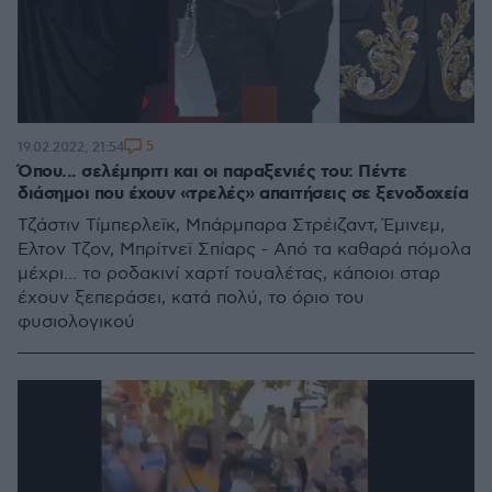
5
19.02.2022, 21:54
Όπου... σελέμπριτι και οι παραξενιές του: Πέντε
διάσημοι που έχουν «τρελές» απαιτήσεις σε ξενοδοχεία
Τζάστιν Τίμπερλεϊκ, Μπάρμπαρα Στρέιζαντ, Έμινεμ,
Έλτον Τζον, Μπρίτνεϊ Σπίαρς - Από τα καθαρά πόμολα
μέχρι... το ροδακινί χαρτί τουαλέτας, κάποιοι σταρ
έχουν ξεπεράσει, κατά πολύ, το όριο του
φυσιολογικού