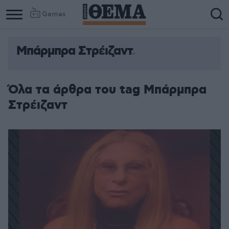
Games
Μπάρμπρα Στρέιζαντ
Column
Column
1
2
Όλα τα άρθρα του tag Μπάρμπρα
Στρέιζαντ