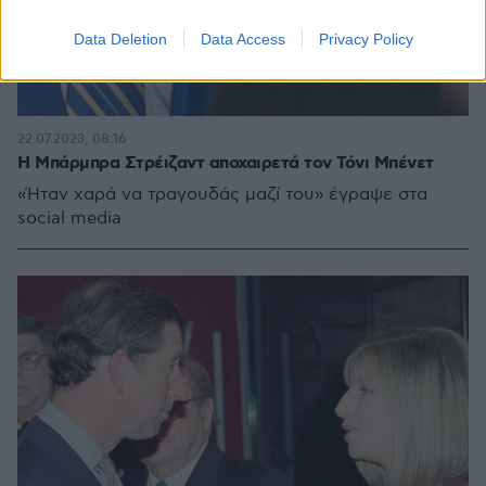
Data Deletion
Data Access
Privacy Policy
22.07.2023, 08:16
Η Μπάρμπρα Στρέιζαντ αποχαιρετά τον Τόνι Μπένετ
«Ήταν χαρά να τραγουδάς μαζί του» έγραψε στα
social media