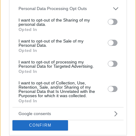
εξηγήσω την παραφροσύνη αυτού που συμβαίνει στο
Please note that this website/app uses one or more Google
Personal Data Processing Opt Outs
Ισραήλ
services and may gather and store information including but
Θλίβομαι για όλες τις μητέρες και τους πατέρες που
not limited to your visit or usage behaviour. You may click to
I want to opt-out of the Sharing of my
personal data.
έχασαν τα παιδιά τους, έγραψε σε ανάρτησή της
grant or deny consent to Google and its third-party tags to
Opted In
use your data for below specified purposes in below Google
consent section.
I want to opt-out of the Sale of my
Personal Data.
Opted In
I want to opt-out of processing my
Personal Data for Targeted Advertising.
Opted In
I want to opt-out of Collection, Use,
Retention, Sale, and/or Sharing of my
Personal Data that Is Unrelated with the
Purposes for which it was collected.
Opted In
Google consents
CONFIRM