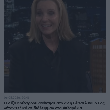
06.05.2026, 20:46
Η Λίζα Κούντροου απάντησε στο αν η Ρέιτσελ και ο Ρος
«ήταν τελικά σε διάλειμμα» στα Φιλαράκια