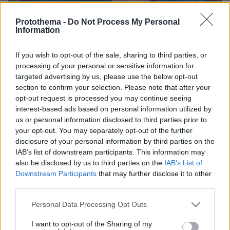
Protothema -
Do Not Process My Personal
Information
2
16.01.2025, 07:44
Λίζα Κούντροου: Μια φίλη από τα παλιά
If you wish to opt-out of the sale, sharing to third parties, or
processing of your personal or sensitive information for
Οσο κι αν μεγαλώσει, όσες διαφορετικές ηρωίδες κι
targeted advertising by us, please use the below opt-out
αν υποδυθεί, στο συλλογικό ασυνείδητο θα μείνει για
section to confirm your selection. Please note that after your
πάντα χαραγμένη ως η Φοίβη από τα «Φιλαράκια».
opt-out request is processed you may continue seeing
Αλλά και ως Λίντια στο ολοκαίνουριο νετφλιξικό «No
interest-based ads based on personal information utilized by
Good Deed», πάλι αξέχαστη θα μας μείνει
us or personal information disclosed to third parties prior to
your opt-out. You may separately opt-out of the further
disclosure of your personal information by third parties on the
IAB’s list of downstream participants. This information may
also be disclosed by us to third parties on the
IAB’s List of
Downstream Participants
that may further disclose it to other
third parties.
Please note that this website/app uses one or more Google
Personal Data Processing Opt Outs
services and may gather and store information including but
not limited to your visit or usage behaviour. You may click to
I want to opt-out of the Sharing of my