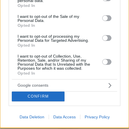
personal data.
grant or deny consent to Google and its third-party tags to
Opted In
use your data for below specified purposes in below Google
consent section.
I want to opt-out of the Sale of my
Personal Data.
Opted In
I want to opt-out of processing my
Personal Data for Targeted Advertising.
Opted In
I want to opt-out of Collection, Use,
Retention, Sale, and/or Sharing of my
Personal Data that Is Unrelated with the
Purposes for which it was collected.
Opted In
16.12.2024, 21:07
Η Λίζα Κούντροου δηλώνει κατά της τεχνητής
Google consents
νοημοσύνης - Τι δουλειά θα μείνει για τους ανθρώπους;
Η ηθοποιός εξέφρασε την ανησυχία της για το
CONFIRM
μέλλον των ηθοποιών, καθώς η τεχνητή νοημοσύνη
χρησιμοποιείται και στον χώρο του θεάματος
Data Deletion
Data Access
Privacy Policy