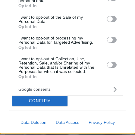
personal data.
grant or deny consent to Google and its third-party tags to
Opted In
use your data for below specified purposes in below Google
consent section.
I want to opt-out of the Sale of my
Personal Data.
Opted In
I want to opt-out of processing my
Personal Data for Targeted Advertising.
Opted In
I want to opt-out of Collection, Use,
6
16.08.2025, 16:56
Retention, Sale, and/or Sharing of my
Personal Data that Is Unrelated with the
Γιακουμάκης για τη μεταγραφή του στον ΠΑΟΚ: «Ποτέ
Purposes for which it was collected.
δεν το έπαιξα οπαδός, δεν περίμενα τόσο θερμή
Opted In
υποδοχή» - Βίντεο
Google consents
Τις πρώτες του δηλώσεις παραχώρησε ο Έλληνας
στράικερ και μεταξύ άλλων μίλησε για την υποδοχή
CONFIRM
που του επιφύλασσε ο οργανισμός ΠΑΟΚ, ενώ είχε
τα καλύτερα να πει για τον Ραζβάν Λουτσέσκου
Data Deletion
Data Access
Privacy Policy