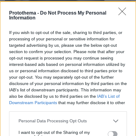
Protothema -
Do Not Process My Personal
5
28.08.2025, 22:52
Information
Ο Γιακουμάκης άνοιξε λογαριασμό με τη φανέλα του
ΠΑΟΚ μ' ένα μυθικό γκολ - Δείτε βίντεο
If you wish to opt-out of the sale, sharing to third parties, or
Στη δεύτερη συμμετοχή του με την ασπρόμαυρη
processing of your personal or sensitive information for
φανέλα ο υψηλόσωμος επιθετικός πέτυχε ένα
targeted advertising by us, please use the below opt-out
απίστευτο γκολ σηκώνοντας την Τούμπα στο πόδι
section to confirm your selection. Please note that after your
opt-out request is processed you may continue seeing
interest-based ads based on personal information utilized by
us or personal information disclosed to third parties prior to
your opt-out. You may separately opt-out of the further
disclosure of your personal information by third parties on the
IAB’s list of downstream participants. This information may
also be disclosed by us to third parties on the
IAB’s List of
Downstream Participants
that may further disclose it to other
third parties.
Please note that this website/app uses one or more Google
Personal Data Processing Opt Outs
services and may gather and store information including but
not limited to your visit or usage behaviour. You may click to
I want to opt-out of the Sharing of my