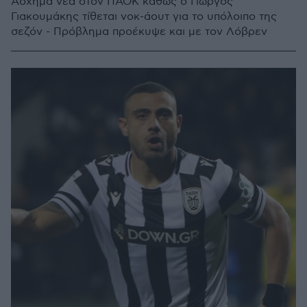
Άσχημα νέα στον ΠΑΟΚ καθώς ο Γιώργος
Γιακουμάκης τίθεται νοκ-άουτ για το υπόλοιπο της
σεζόν - Πρόβλημα προέκυψε και με τον Λόβρεν