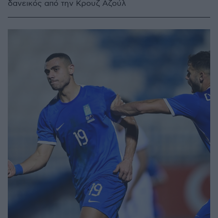
δανεικός από την Κρουζ Αζούλ