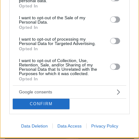
personal data.
grant or deny consent to Google and its third-party tags to
Opted In
use your data for below specified purposes in below Google
consent section.
I want to opt-out of the Sale of my
Personal Data.
Opted In
I want to opt-out of processing my
Personal Data for Targeted Advertising.
Opted In
I want to opt-out of Collection, Use,
Retention, Sale, and/or Sharing of my
Personal Data that Is Unrelated with the
Purposes for which it was collected.
Opted In
11
21.07.2025, 19:34
Γιάννης Βαρδής για τα 13 χρόνια κοινής πορείας με τη
Google consents
Νατάσα Σκαφιδά: Από τότε που ξεκίνησαν όλα, είναι
πάντα «καλοκαίρι»
CONFIRM
Δείτε την ανάρτηση που έκανε ο τραγουδιστής στα
social media
Data Deletion
Data Access
Privacy Policy