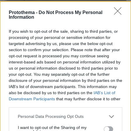
Protothema -
Do Not Process My Personal
Information
6
14.09.2025, 12:51
If you wish to opt-out of the sale, sharing to third parties, or
Ήρθαμε κοντά γύρω στα 18 μου, ξανασυστηθήκαμε, είπε
processing of your personal or sensitive information for
ο Γιάννης Βαρδής για τον εκλιπόντα πατέρα του
targeted advertising by us, please use the below opt-out
section to confirm your selection. Please note that after your
Ίσως και εκείνος δεν ήξερε τα πρώτα χρόνια πώς να
opt-out request is processed you may continue seeing
λειτουργεί σαν πατέρας, δήλωσε ο τραγουδιστής για
interest-based ads based on personal information utilized by
τον Αντώνη Βαρδή
us or personal information disclosed to third parties prior to
your opt-out. You may separately opt-out of the further
disclosure of your personal information by third parties on the
IAB’s list of downstream participants. This information may
also be disclosed by us to third parties on the
IAB’s List of
Downstream Participants
that may further disclose it to other
third parties.
Please note that this website/app uses one or more Google
Personal Data Processing Opt Outs
services and may gather and store information including but
not limited to your visit or usage behaviour. You may click to
I want to opt-out of the Sharing of my