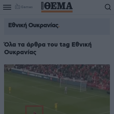
Games
Εθνική Ουκρανίας
Column
Column
1
2
Όλα τα άρθρα του tag Εθνική
Ουκρανίας