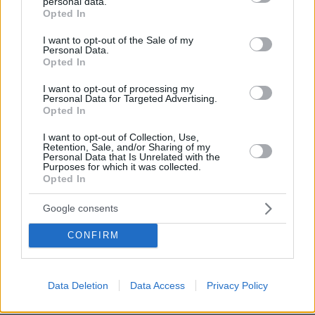
personal data.
grant or deny consent to Google and its third-party tags to
Opted In
use your data for below specified purposes in below Google
consent section.
I want to opt-out of the Sale of my
Personal Data.
Opted In
I want to opt-out of processing my
Personal Data for Targeted Advertising.
Opted In
I want to opt-out of Collection, Use,
Retention, Sale, and/or Sharing of my
Personal Data that Is Unrelated with the
Purposes for which it was collected.
Opted In
1
26.06.2024, 09:57
Google consents
Απόλυτη ισοβαθμία στον 5ο όμιλο: Σε δύο ντέρμπι θα
κριθεί σήμερα ποιοι θα προκριθούν και ποιοι θα μείνουν
CONFIRM
εκτός
Όλα τα κριτήρια ισοβαθμίας για τον πιο «καυτό»
Data Deletion
Data Access
Privacy Policy
όμιλο του Euro 2024 - Ρουμανία, Βέλγιο, Σλοβακία και
Ουκρανία ετοιμάζονται για ένα σπουδαίο βράδυ