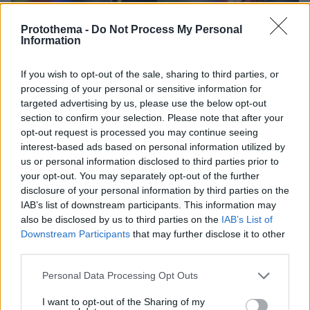
Protothema -
Do Not Process My Personal
Information
If you wish to opt-out of the sale, sharing to third parties, or
processing of your personal or sensitive information for
26.06.2024, 12:24
targeted advertising by us, please use the below opt-out
Πού θα δείτε τα σημερινά ματς του 5ου και 6ου ομίλου
section to confirm your selection. Please note that after your
του Euro 2024
opt-out request is processed you may continue seeing
Δείτε τι ώρα και σε ποιο κανάλι μπορείτε να
interest-based ads based on personal information utilized by
παρακολουθήσετε το πρόγραμμα των αγώνων της
us or personal information disclosed to third parties prior to
Τετάρτης
your opt-out. You may separately opt-out of the further
disclosure of your personal information by third parties on the
IAB’s list of downstream participants. This information may
also be disclosed by us to third parties on the
IAB’s List of
Downstream Participants
that may further disclose it to other
third parties.
Please note that this website/app uses one or more Google
Personal Data Processing Opt Outs
services and may gather and store information including but
not limited to your visit or usage behaviour. You may click to
I want to opt-out of the Sharing of my