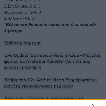
1.Ρουμανία, 3-0, 3
2.Σλοβακία, 2-2, 3
4.Ουκρανία, 2-4, 3
3.Βέλγιο, 0-1, 0
*Βέλγιο και Ρουμανία έχουν από ένα παιχνίδι
λιγότερο.
Ειδήσεις σήμερα:
Live Update: Σε πύρινο κλοιό η χώρα - Μεγάλες
φωτιές σε Αχαΐα και Κρανίδι - Λεπτό προς
λεπτό οι εξελίξεις
Βλάβη στο 112 - Από τα Μέσα Ενημέρωσης οι
εντολές για εκκενώσεις περιοχών
Απόστολος Λύτρας: Επισκεπτήριο στις
φυλακές Κορυδαλλού από την πρώην σύζυγό