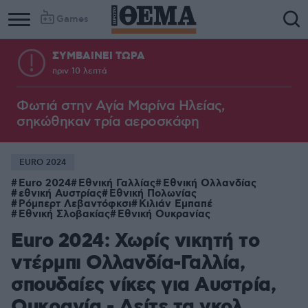
Games
ΣΥΜΒΑΙΝΕΙ ΤΩΡΑ
πριν 10 λεπτά
Φωτιά στην Aγία Μαρίνα Ηλείας,
σηκώθηκαν τρία αεροσκάφη
EURO 2024
Euro 2024
Εθνική Γαλλίας
Εθνική Ολλανδίας
εθνική Αυστρίας
Εθνική Πολωνίας
Ρόμπερτ Λεβαντόφκσι
Κιλιάν Εμπαπέ
Εθνική Σλοβακίας
Εθνική Ουκρανίας
Euro 2024: Χωρίς νικητή το
ντέρμπι Ολλανδία-Γαλλία,
σπουδαίες νίκες για Αυστρία,
Ουκρανία - Δείτε τα γκολ