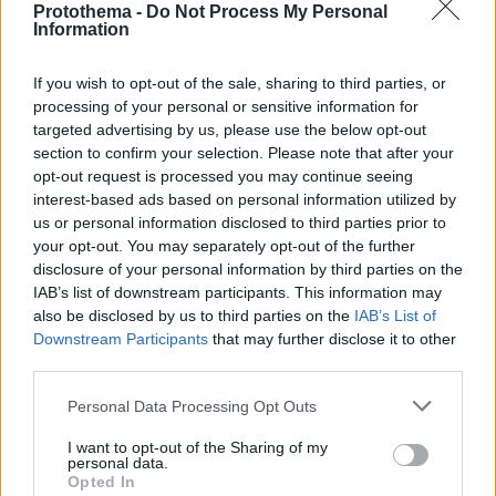
Protothema -
Do Not Process My Personal
του και τη μεγαλύτερη κόρη του
Information
If you wish to opt-out of the sale, sharing to third parties, or
protothema.gr στο Google News
Ακολουθήστε το
processing of your personal or sensitive information for
και μάθετε πρώτοι όλες τις ειδήσεις
targeted advertising by us, please use the below opt-out
section to confirm your selection. Please note that after your
Ειδήσεις
Δείτε όλες τις τελευταίες
από την Ελλάδα
opt-out request is processed you may continue seeing
interest-based ads based on personal information utilized by
και τον Κόσμο, τη στιγμή που συμβαίνουν, στο
us or personal information disclosed to third parties prior to
Protothema.gr
your opt-out. You may separately opt-out of the further
disclosure of your personal information by third parties on the
IAB’s list of downstream participants. This information may
also be disclosed by us to third parties on the
IAB’s List of
ΡΟΗ ΕΙΔΗΣΕΩΝ
Downstream Participants
that may further disclose it to other
third parties.
Ειδήσεις
Δημοφιλή
Σχολιασμένα
Please note that this website/app uses one or more Google
Personal Data Processing Opt Outs
services and may gather and store information including but
πριν 3 λεπτά
Renault 4 E-Tech electric: Ελευθερία για πάντα! (+video)
not limited to your visit or usage behaviour. You may click to
I want to opt-out of the Sharing of my
personal data.
grant or deny consent to Google and its third-party tags to
Opted In
πριν 8 λεπτά
use your data for below specified purposes in below Google