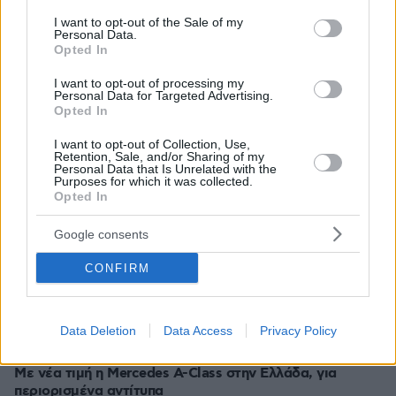
Meteo: Πότε ξεκινούν οι δασικές πυρκαγιές στην
consent section.
I want to opt-out of the Sale of my
Ελλάδα, οι έξι πιο επικίνδυνες εβδομάδες του χρόνου
Personal Data.
Opted In
πριν 8 λεπτά
Ιδού η μία και μοναδική Bugatti Destrier - Ποιος
I want to opt-out of processing my
τυχερός θα την αποκτήσει;
Personal Data for Targeted Advertising.
Opted In
πριν 9 λεπτά
Η ιδανική διαφορά ηλικίας στο ζευγάρι: τι δείχνουν
I want to opt-out of Collection, Use,
νέες έρευνες
Retention, Sale, and/or Sharing of my
Personal Data that Is Unrelated with the
Purposes for which it was collected.
πριν 10 λεπτά
Opted In
Πώς τα πηγαίνει η Ελλάδα στις πωλήσεις ηλεκτρικών;
πριν 10 λεπτά
Google consents
Φωτιά στην Aγία Μαρίνα Ηλείας, σηκώθηκαν τρία
αεροσκάφη
CONFIRM
πριν 13 λεπτά
Τα κορίτσια θέλουν κι αυτά τσέπες: Η 8χρονη που τις
διεκδίκησε από μεγάλη αλυσίδα καταστημάτων
Data Deletion
Data Access
Privacy Policy
πριν 15 λεπτά
Με νέα τιμή η Mercedes A-Class στην Ελλάδα, για
περιορισμένα αντίτυπα