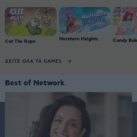
Northern Heights
Candy Bub
Cut The Rope
ΔΕΙΤΕ ΟΛΑ ΤΑ GAMES
Best of Network