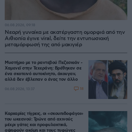
06.08.2026, 09:18
Νεαρή γυναίκα με ακατέργαστη ομορφιά από την
Αιθιοπία έγινε viral, δείτε την εντυπωσιακή
μεταμόρφωσή της από μακιγιέρ
Μυστήριο με το ραντεβού Πεζεσκιάν -
Χαμενεϊ στην Τεχεράνη: Βρέθηκαν σε
ένα σκοτεινό αυτοκίνητο, άκουγαν,
αλλά δεν έβλεπαν ο ένας τον άλλο
18
06.08.2026, 13:37
Καρχαρίες τίγρεις, οι «σκουπιδοφάγοι»
του ωκεανού: Τρώνε από αχινούς
μέχρι γάτες και προφυλακτικά,
αψηφούν ακόμη και τους τυφώνες