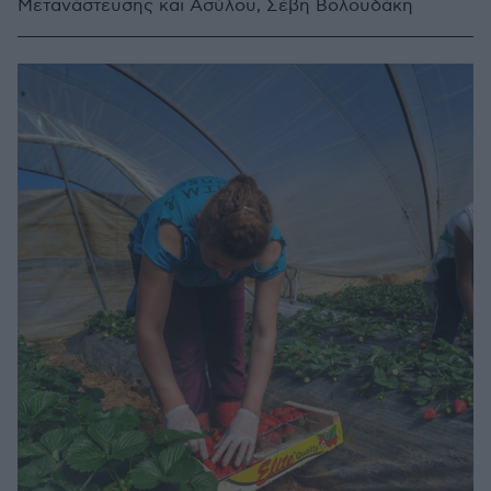
Μετανάστευσης και Ασύλου, Σέβη Βολουδάκη