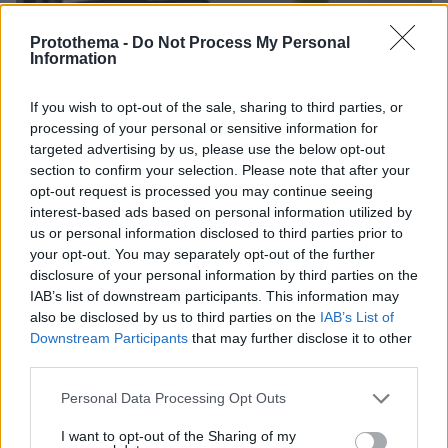
Protothema -
Do Not Process My Personal
Information
If you wish to opt-out of the sale, sharing to third parties, or
processing of your personal or sensitive information for
targeted advertising by us, please use the below opt-out
section to confirm your selection. Please note that after your
opt-out request is processed you may continue seeing
90
21.12.2025, 09:36
interest-based ads based on personal information utilized by
Κρεμασμένοι στα 828 μέτρα: Εργάτες από το Νεπάλ
us or personal information disclosed to third parties prior to
καθαρίζουν το ψηλότερο κτίριο του κόσμου στο
your opt-out. You may separately opt-out of the further
Ντουμπάι σε βίντεο που κόβει την ανάσα
disclosure of your personal information by third parties on the
IAB’s list of downstream participants. This information may
Κυρίως μετανάστες από φτωχές χώρες εργάζονται
also be disclosed by us to third parties on the
IAB’s List of
στο Burj Khalifa, ρισκάροντας τη ζωή τους για έναν
Downstream Participants
that may further disclose it to other
μισθό που δύσκολα φτάνει για να ζήσουν
third parties.
Please note that this website/app uses one or more Google
Personal Data Processing Opt Outs
services and may gather and store information including but
not limited to your visit or usage behaviour. You may click to
I want to opt-out of the Sharing of my