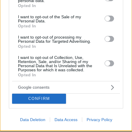
personal data.
grant or deny consent to Google and its third-party tags to
Opted In
use your data for below specified purposes in below Google
consent section.
I want to opt-out of the Sale of my
Personal Data.
Opted In
I want to opt-out of processing my
Personal Data for Targeted Advertising.
Opted In
I want to opt-out of Collection, Use,
Retention, Sale, and/or Sharing of my
Personal Data that Is Unrelated with the
Purposes for which it was collected.
Opted In
Google consents
CONFIRM
4
11.10.2025, 15:03
Data Deletion
Data Access
Privacy Policy
Με 150 σκηνοθετημένα βίντεο στο TikTok έστηναν την
παγίδα για να «στρατολογούν» Νεπαλέζους εργάτες