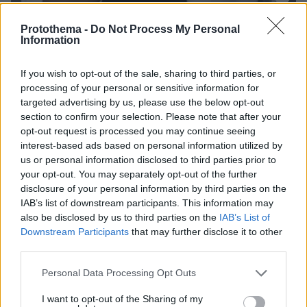
3
18.10.2022, 08:28
Protothema -
Do Not Process My Personal
Βασιλική Ανδρίτσου: «Υπήρχαν τίτλοι που έλεγαν
Information
"έγκυος γέννησε στα 46 της", δεν με ένοιαξε ποτέ»
Η εγκυμοσύνη, τα δημοσιεύματα για τα 46 της
If you wish to opt-out of the sale, sharing to third parties, or
processing of your personal or sensitive information for
χρόνια και η κόρη της που ήρθε στη ζωή
targeted advertising by us, please use the below opt-out
section to confirm your selection. Please note that after your
opt-out request is processed you may continue seeing
interest-based ads based on personal information utilized by
us or personal information disclosed to third parties prior to
your opt-out. You may separately opt-out of the further
disclosure of your personal information by third parties on the
IAB’s list of downstream participants. This information may
also be disclosed by us to third parties on the
IAB’s List of
Downstream Participants
that may further disclose it to other
third parties.
Please note that this website/app uses one or more Google
Personal Data Processing Opt Outs
services and may gather and store information including but
not limited to your visit or usage behaviour. You may click to
I want to opt-out of the Sharing of my