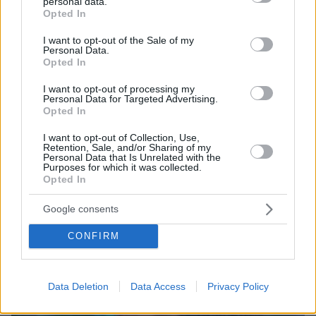
personal data.
grant or deny consent to Google and its third-party tags to
Opted In
use your data for below specified purposes in below Google
consent section.
I want to opt-out of the Sale of my
Personal Data.
Opted In
I want to opt-out of processing my
Personal Data for Targeted Advertising.
Opted In
17.10.2022, 20:52
Η Βασιλική Ανδρίτσου και ο Γιάννης Δρακόπουλος είναι
I want to opt-out of Collection, Use,
Retention, Sale, and/or Sharing of my
οι αποψινοί καλεσμένοι στο «The 2night Show»
Personal Data that Is Unrelated with the
Purposes for which it was collected.
Ο Γρηγόρης Αρναούτογλου υποδέχεται τους δύο
Opted In
ηθοποιούς στην εκπομπή που θα προβληθεί απόψε
στις 23:30
Google consents
CONFIRM
Data Deletion
Data Access
Privacy Policy