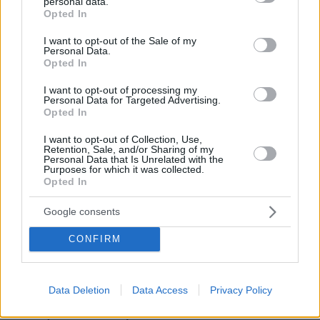
personal data.
grant or deny consent to Google and its third-party tags to
Opted In
use your data for below specified purposes in below Google
consent section.
I want to opt-out of the Sale of my
Personal Data.
Opted In
I want to opt-out of processing my
Personal Data for Targeted Advertising.
Opted In
I want to opt-out of Collection, Use,
Retention, Sale, and/or Sharing of my
Personal Data that Is Unrelated with the
Purposes for which it was collected.
Opted In
Google consents
CONFIRM
25.08.2025, 12:17
Data Deletion
Data Access
Privacy Policy
Το καρδιολογικό «αποτύπωμα» της Ελλάδας σε 12
χρόνια: Τι δείχνουν οι νοσηλείες για τους ασθενείς, τα