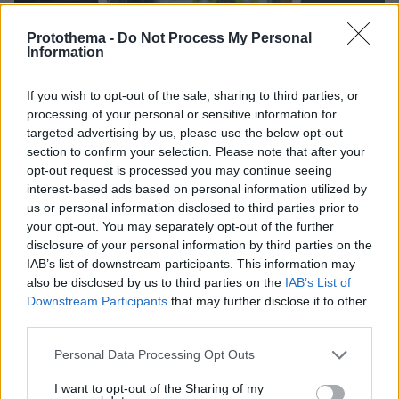
Protothema -
Do Not Process My Personal
Information
If you wish to opt-out of the sale, sharing to third parties, or
processing of your personal or sensitive information for
targeted advertising by us, please use the below opt-out
section to confirm your selection. Please note that after your
opt-out request is processed you may continue seeing
120
27.08.2025, 19:47
interest-based ads based on personal information utilized by
Μπαίνουν απινιδωτές σε μετρό και ταξί
us or personal information disclosed to third parties prior to
your opt-out. You may separately opt-out of the further
Οι απινιδωτές θα εγκατασταθούν σε όλους τους
disclosure of your personal information by third parties on the
σταθμούς του μετρό - Θα συνδέονται με κεντρικό
IAB’s list of downstream participants. This information may
τεχνικό σύστημα άμεσης βοήθειας που θα παρέχει
also be disclosed by us to third parties on the
IAB’s List of
οδηγίες εξ αποστάσεως – Σύντομα στους δρόμους
Downstream Participants
that may further disclose it to other
και τα πρώτα ταξί με εξοπλισμό και εκπαιδευμένους
third parties.
οδηγούς
Please note that this website/app uses one or more Google
Personal Data Processing Opt Outs
services and may gather and store information including but
not limited to your visit or usage behaviour. You may click to
I want to opt-out of the Sharing of my