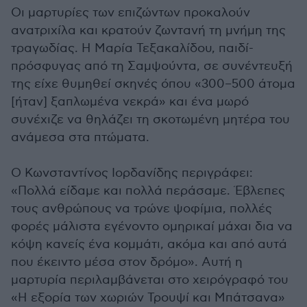
Οι μαρτυρίες των επιζώντων προκαλούν
ανατριχίλα και κρατούν ζωντανή τη μνήμη της
τραγωδίας. Η Μαρία Τεξακαλίδου, παιδί-
πρόσφυγας από τη Σαμψούντα, σε συνέντευξή
της είχε θυμηθεί σκηνές όπου «300–500 άτομα
[ήταν] ξαπλωμένα νεκρά» και ένα μωρό
συνέχιζε να θηλάζει τη σκοτωμένη μητέρα του
ανάμεσα στα πτώματα.
Ο Κωνσταντίνος Ιορδανίδης περιγράφει:
«Πολλά είδαμε και πολλά περάσαμε. Έβλεπες
τους ανθρώπους να τρώνε ψοφίμια, πολλές
φορές μάλιστα εγένοντο ομηρικαί μάχαι δια να
κόψη κανείς ένα κομμάτι, ακόμα και από αυτά
που έκειντο μέσα στον δρόμο». Αυτή η
μαρτυρία περιλαμβάνεται στο χειρόγραφό του
«Η εξορία των χωριών Τρουψί και Μπάτσανα»