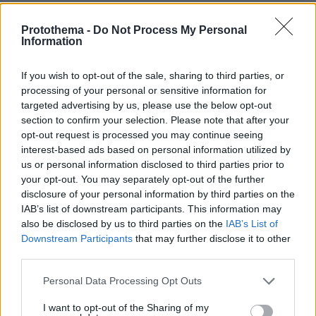
κατά των ελληνικών κοινοτήτων του Πόντου.
Protothema -
Do Not Process My Personal
Information
Γαλλικές εφημερίδες της εποχής περιέγραφαν
έναν «σιωπηλό, ύπουλο πόλεμο εξαφάνισης»
If you wish to opt-out of the sale, sharing to third parties, or
που μαινόταν στον Πόντο ακόμη και μετά την
processing of your personal or sensitive information for
επίσημη λήξη του Μεγάλου Πολέμου.
targeted advertising by us, please use the below opt-out
Ανταποκριτές μιλούσαν για «σιωπηλό
section to confirm your selection. Please note that after your
opt-out request is processed you may continue seeing
Αρμαγεδδώνα», όμως οι εκκλήσεις τους προς
interest-based ads based on personal information utilized by
τη νεοσύστατη Κοινωνία των Εθνών έπεσαν
us or personal information disclosed to third parties prior to
στο κενό – η διεθνής κοινότητα είτε δίσταζε
your opt-out. You may separately opt-out of the further
είτε προτίμησε να αγνοήσει το έγκλημα, λόγω
disclosure of your personal information by third parties on the
IAB’s list of downstream participants. This information may
των γεωπολιτικών διακυβευμάτων. Οι
also be disclosed by us to third parties on the
IAB’s List of
παραστρατιωτικές ομάδες των Τούρκων
Downstream Participants
that may further disclose it to other
εθνικιστών, υπό την καθοδήγηση του Κεμάλ,
third parties.
σάρωσαν τις ελληνικές κοινότητες. Στις 29
Please note that this website/app uses one or more Google
Personal Data Processing Opt Outs
Μαΐου 1919 ο Κεμάλ ανέθεσε στον διαβόητο
services and may gather and store information including but
αρχηγό συμμοριών Τοπάλ Οσμάν την αποστολή
not limited to your visit or usage behaviour. You may click to
I want to opt-out of the Sharing of my