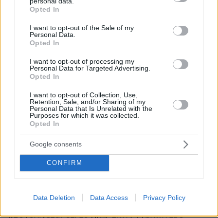
personal data.
να «εκκαθαρίσει» την ύπαιθρο του Πόντου από
grant or deny consent to Google and its third-party tags to
Opted In
use your data for below specified purposes in below Google
τους χριστιανούς.
consent section.
I want to opt-out of the Sale of my
Personal Data.
Ακολούθησε όργιο βίας: η Σαμψούντα
Opted In
τυλίχθηκε στις φλόγες και συνολικά 394
I want to opt-out of processing my
ελληνικά χωριά της περιοχής λεηλατήθηκαν και
Personal Data for Targeted Advertising.
Opted In
καταστράφηκαν, με τους κατοίκους είτε να
σφαγιάζονται επί τόπου είτε να εκτοπίζονται
I want to opt-out of Collection, Use,
Retention, Sale, and/or Sharing of my
προς το εσωτερικό.
Personal Data that Is Unrelated with the
Purposes for which it was collected.
Opted In
Τους επόμενους μήνες διαπράχθηκαν μερικές
από τις πιο φρικτές θηριωδίες. Στην επαρχία
Google consents
της Μπάφρας, το 1920, περίπου 6.000 Έλληνες
CONFIRM
που είχαν συγκεντρωθεί σε εκκλησίες για
προστασία εξοντώθηκαν μαζικά – οι
περισσότεροι κάηκαν ζωντανοί όταν οι
Data Deletion
Data Access
Privacy Policy
δράστες πυρπόλησαν τα καταφύγιά τους.