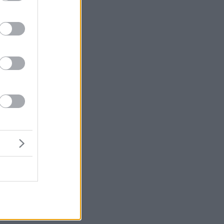
ς
.
με
ε