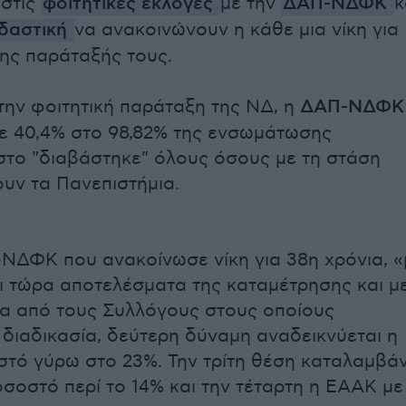
 στις
φοιτητικές εκλογές
με την
ΔΑΠ-ΝΔΦΚ
κ
δαστική
να ανακοινώνουν η κάθε μια νίκη για
ης παράταξής τους.
ην φοιτητική παράταξη της ΝΔ, η
ΔΑΠ-ΝΔΦΚ
με 40,4% στο 98,82% της ενσωμάτωσης
το "διαβάστηκε" όλους όσους με τη στάση
υν τα Πανεπιστήμια.
ΝΔΦΚ που ανακοίνωσε νίκη για 38η χρόνια, «
ι τώρα αποτελέσματα της καταμέτρησης και μ
α από τους Συλλόγους στους οποίους
η διαδικασία, δεύτερη δύναμη αναδεικνύεται η
τό γύρω στο 23%. Την τρίτη θέση καταλαμβάν
σοστό περί το 14% και την τέταρτη η ΕΑΑΚ με