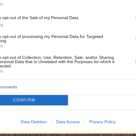
ατα όπου η ψήφος των φοιτητών δεν
In
ο αφήγημά τους».
o opt-out of the Sale of my Personal Data.
In
ωση της ΔΑΠ-ΝΔΦΚ
to opt-out of processing my Personal Data for Targeted
ing.
ία χρονιά, οι φοιτητές έδωσαν ξεκάθαρη
In
ιλέγοντας την αλήθεια και τη λογική μέσα στα
o opt-out of Collection, Use, Retention, Sale, and/or Sharing
. Με την ψήφο τους απέρριψαν όσους
ersonal Data that Is Unrelated with the Purposes for which it
lected.
να αλλοιώσουν το αποτέλεσμα, δημιουργώντα
In
ντάσματα» σε ανύπαρκτους Συλλόγους και
 την ημερομηνία των εκλογών κατά το δοκούν
consents
 κάθε φοιτήτρια και κάθε φοιτητή για τη
μπιστοσύνη. Μαζί θα συνεχίσουμε να
CONFIRM
τε ένα διαρκώς εξελισσόμενο Πανεπιστήμιο, 
α την ασφάλεια εντός των Ιδρυμάτων, την
Data Deletion
Data Access
Privacy Policy
και την σύνδεση των σπουδών μας με την
ας» αναφέρεται στην ανακοίνωση της ΔΑΠ μ