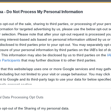
ma -
Do Not Process My Personal Information
α αποτελέσματα της ΔΑΠ-ΝΔΦΚ
to opt-out of the sale, sharing to third parties, or processing of your per
ε, τους ισχυρισμούς της ΠΚΣ από την «γαλάζι
formation for targeted advertising by us, please use the below opt-out s
r selection. Please note that after your opt-out request is processed y
ράταξη επισημαίνεται ότι «η Πανσπουδαστική,
eing interest-based ads based on personal information utilized by us or
α χρονιά νοθεύει την ψήφο των φοιτητών. Όπ
disclosed to third parties prior to your opt-out. You may separately opt-
ούμενα χρόνια, στο Διεθνές Πανεπιστήμιο
losure of your personal information by third parties on the IAB’s list of
. This information may also be disclosed by us to third parties on the
IA
σχολές της Αλεξανδρούπολης και σε δεκάδες
Participants
that may further disclose it to other third parties.
συλλόγους της χώρας, στήνει δικές της κάλπες
 that this website/app uses one or more Google services and may gath
ίσημων φοιτητικών συλλόγων και χωρίς τη
including but not limited to your visit or usage behaviour. You may click 
μίας άλλης παράταξης. Με τον τρόπο αυτό,
 to Google and its third-party tags to use your data for below specifi
εμφανιστεί σαν νικήτρια μιας διαδικασίας -
ogle consent section.
Φέτος, μάλιστα, δεν έμειναν μόνο σε αυτή τη
l Data Processing Opt Outs
λά επιπλέον παρατηρείται το φαινόμενο να
η μέση της διαδικασίας χωρίς να υπογράφου
o opt-out of the Sharing of my personal data.