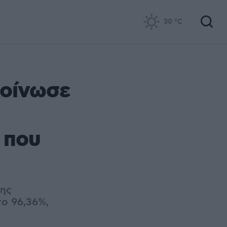
30
°C
κοίνωσε
 που
της
ο 96,36%,