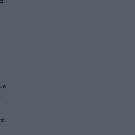
αι
με
ε
ει