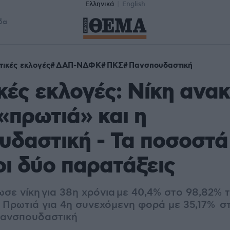
Ελληνικά
English
δα
τικές εκλογές
ΔΑΠ-ΝΔΦΚ
ΠΚΣ
Πανσπουδαστική
κές εκλογές: Νίκη ανα
«πρωτιά» και η
δαστική - Τα ποσοστά
οι δύο παρατάξεις
σε νίκη για 38η χρόνια
με 40,4% στο 98,82% 
Πρωτιά για 4η συνεχόμενη φορά με 35,17% στ
Πανσπουδαστική