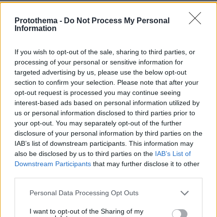
σας εκ νέου, γνωρίζοντας πλέον ότι οι
άνθρωποι αυτοί είναι οριστικά αθώοι;
Protothema -
Do Not Process My Personal
Information
Ειδήσεις σήμερα:
If you wish to opt-out of the sale, sharing to third parties, or
processing of your personal or sensitive information for
Βίντεο: Η στιγμή που Σύρος επιτίθεται σε
targeted advertising by us, please use the below opt-out
section to confirm your selection. Please note that after your
22χρονη στη Σόλωνος για να τη βιάσει - Της
opt-out request is processed you may continue seeing
φώναξε «σεξ» πριν τη ρίξει στο πεζοδρόμιο
interest-based ads based on personal information utilized by
us or personal information disclosed to third parties prior to
Βίντεο: Τρομακτικό ατύχημα σε αγώνα με
your opt-out. You may separately opt-out of the further
ταχύπλοα σε λίμνη στη Νεβάδα - Σκάφος που
disclosure of your personal information by third parties on the
IAB’s list of downstream participants. This information may
έτρεχε με 320χλμ/ώρα εκτοξεύτηκε στον αέρα
also be disclosed by us to third parties on the
IAB’s List of
Downstream Participants
that may further disclose it to other
Ξημέρωσε με ρεύμα σε Ισπανία και Πορτογαλία
third parties.
- Πρόβα για το «Zero Day» το εφιαλτικό μπλακ
Please note that this website/app uses one or more Google
Personal Data Processing Opt Outs
άουτ;
services and may gather and store information including but
not limited to your visit or usage behaviour. You may click to
I want to opt-out of the Sharing of my