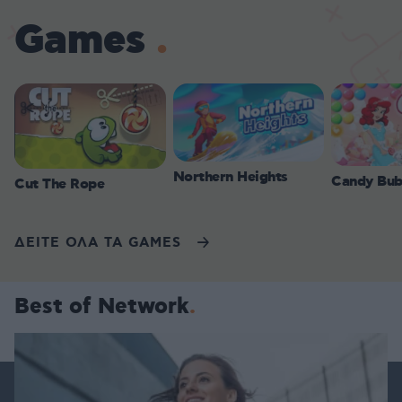
Games
Northern Heights
Candy Bub
Cut The Rope
ΔΕΙΤΕ ΟΛΑ ΤΑ GAMES
Best of Network