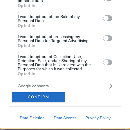
personal data.
grant or deny consent to Google and its third-party tags to
Opted In
protothema.gr στο Google News
Ακολουθήστε το
use your data for below specified purposes in below Google
και μάθετε πρώτοι όλες τις ειδήσεις
consent section.
I want to opt-out of the Sale of my
Personal Data.
Opted In
Ειδήσεις
Δείτε όλες τις τελευταίες
από την Ελλάδα
και τον Κόσμο, τη στιγμή που συμβαίνουν, στο
I want to opt-out of processing my
Personal Data for Targeted Advertising.
Protothema.gr
Opted In
Σχετικά Άρθρα
I want to opt-out of Collection, Use,
Retention, Sale, and/or Sharing of my
Personal Data that Is Unrelated with the
Purposes for which it was collected.
Opted In
Google consents
CONFIRM
Data Deletion
Data Access
Privacy Policy