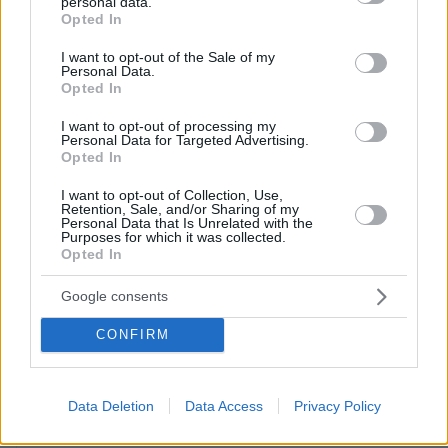
personal data.
grant or deny consent to Google and its third-party tags to
Opted In
use your data for below specified purposes in below Google
consent section.
I want to opt-out of the Sale of my
Personal Data.
Opted In
I want to opt-out of processing my
Personal Data for Targeted Advertising.
Opted In
I want to opt-out of Collection, Use,
Retention, Sale, and/or Sharing of my
Personal Data that Is Unrelated with the
Purposes for which it was collected.
Opted In
Google consents
CONFIRM
Data Deletion
Data Access
Privacy Policy