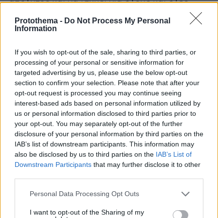
απόλυτος και να ισχύει για όλους και όλες
τους/τις κρατούμενους/ες. Η μεταχείριση του
Protothema -
Do Not Process My Personal
κρατουμένου Δημήτρη Κουφοντίνα είναι
Information
παράνομη, ανεπίτρεπτη με βάση τις
If you wish to opt-out of the sale, sharing to third parties, or
θεμελιώδεις αρχές προστασίας των ατομικών
processing of your personal or sensitive information for
δικαιωμάτων και ελευθεριών, και αποτελεί
targeted advertising by us, please use the below opt-out
απροκάλυπτη, εκδικητική και βάναυση
section to confirm your selection. Please note that after your
συμπεριφορά από την πλευρά της κυβέρνησης,
opt-out request is processed you may continue seeing
θα πρέπει δε να αποδοκιμαστεί από το σύνολο
interest-based ads based on personal information utilized by
us or personal information disclosed to third parties prior to
του νομικού και δημοκρατικού κόσμου.
your opt-out. You may separately opt-out of the further
disclosure of your personal information by third parties on the
IAB’s list of downstream participants. This information may
also be disclosed by us to third parties on the
IAB’s List of
Downstream Participants
that may further disclose it to other
third parties.
Please note that this website/app uses one or more Google
Personal Data Processing Opt Outs
services and may gather and store information including but
not limited to your visit or usage behaviour. You may click to
I want to opt-out of the Sharing of my