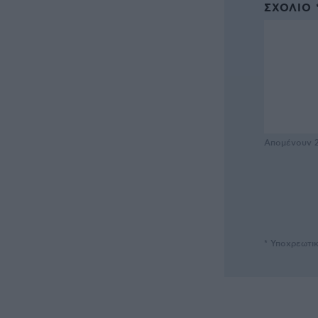
ΣΧΌΛΙΟ 
Απομένουν
* Υποχρεωτι