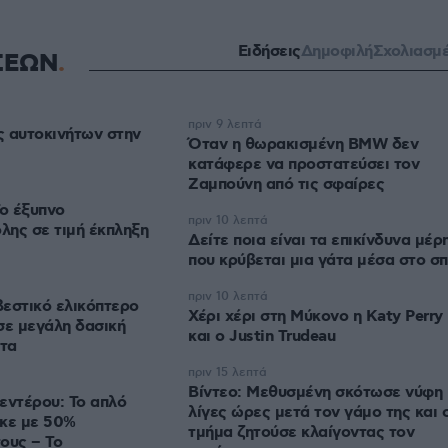
Ειδήσεις
Δημοφιλή
Σχολιασμ
ΣΕΩΝ
πριν 9 λεπτά
ες αυτοκινήτων στην
Όταν η θωρακισμένη BMW δεν
κατάφερε να προστατεύσει τον
Ζαμπούνη από τις σφαίρες
Το έξυπνο
πριν 10 λεπτά
όλης σε τιμή έκπληξη
Δείτε ποια είναι τα επικίνδυνα μέρ
που κρύβεται μια γάτα μέσα στο σπ
πριν 10 λεπτά
εστικό ελικόπτερο
Χέρι χέρι στη Μύκονο η Katy Perry
σε μεγάλη δασική
και ο Justin Trudeau
ύτα
πριν 15 λεπτά
Βίντεο: Μεθυσμένη σκότωσε νύφη
εντέρου: Το απλό
λίγες ώρες μετά τον γάμο της και 
ηκε με 50%
τμήμα ζητούσε κλαίγοντας τον
ους – Το