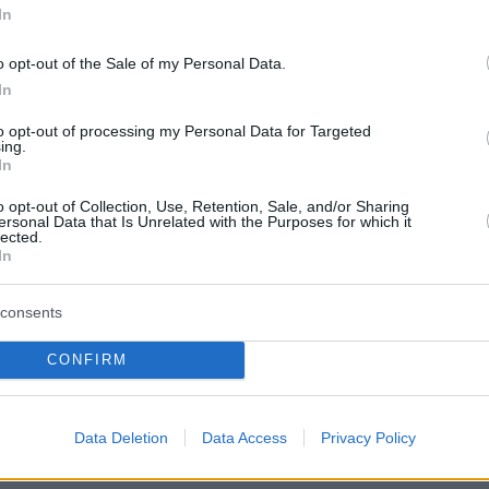
protothema.gr στο Google News
ο
και μάθετε πρώτοι όλες
In
o opt-out of the Sale of my Personal Data.
Ειδήσεις
ελευταίες
από την Ελλάδα και τον Κόσμο, τη στιγ
In
Protothema.gr
 στο
to opt-out of processing my Personal Data for Targeted
ing.
In
Α
ΠΡΟΣΘΗΚΗ ΣΧΟΛΙΟΥ
o opt-out of Collection, Use, Retention, Sale, and/or Sharing
ersonal Data that Is Unrelated with the Purposes for which it
lected.
In
ΘΗΚΗ ΣΧΟΛΙΟΥ
consents
CONFIRM
*
EMAIL
Data Deletion
Data Access
Privacy Policy