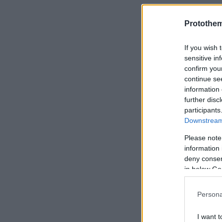
Protothe
If you wish 
sensitive in
confirm you
continue se
information 
further disc
participants
Downstream 
Please note
information 
deny consent
in below Go
Persona
I want t