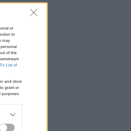
sonal or
ection to
ou may
 personal
out of the
 downstream
B’s List of
er and store
to grant or
ed purposes