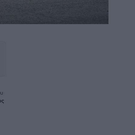
ου
ώς
i