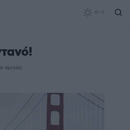
31
°C
ντανό!
αι αμιγώς