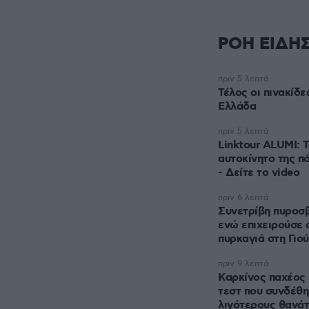
ΡΟΗ ΕΙΔΗ
πριν 5 λεπτά
Τέλος οι πινακίδ
Ελλάδα
πριν 5 λεπτά
Linktour ALUMI: 
αυτοκίνητο της π
- Δείτε το video
πριν 6 λεπτά
Συνετρίβη πυροσβ
ενώ επιχειρούσε 
πυρκαγιά στη Γιο
πριν 9 λεπτά
Καρκίνος παχέος 
τεστ που συνδέθ
λιγότερους θανάτ