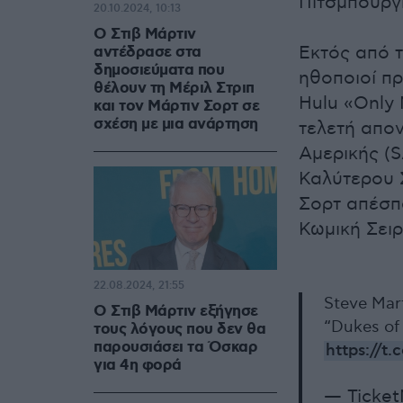
Πίτσμπουργ
20.10.2024, 10:13
Ο Στιβ Μάρτιν
Εκτός από τ
αντέδρασε στα
δημοσιεύματα που
ηθοποιοί π
θέλουν τη Μέριλ Στριπ
Hulu «Only 
και τον Μάρτιν Σορτ σε
σχέση με μια ανάρτηση
τελετή απο
Αμερικής (S
Καλύτερου 
Σορτ απέσπ
Κωμική Σειρ
22.08.2024, 21:55
Steve Mart
Ο Στιβ Μάρτιν εξήγησε
“Dukes of
τους λόγους που δεν θα
παρουσιάσει τα Όσκαρ
https://t
για 4η φορά
— Ticke