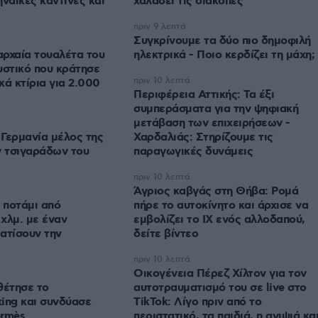
ηναϊκές καντίνες και
χαλάσει τις διακοπές
πριν 9 λεπτά
Συγκρίνουμε τα δύο πιο δημοφιλή
ρχαία τουαλέτα του
ηλεκτρικά - Ποιο κερδίζει τη μάχη;
υστικό που κράτησε
πριν 10 λεπτά
κά κτίρια για 2.000
Περιφέρεια Αττικής: Τα έξι
συμπεράσματα για την ψηφιακή
μετάβαση των επιχειρήσεων -
Γερμανία μέλος της
Χαρδαλιάς: Στηρίζουμε τις
 τσιγαράδων του
παραγωγικές δυνάμεις
πριν 10 λεπτά
Άγριος καβγάς στη Θήβα: Ρομά
 ποτάμι από
πήρε το αυτοκίνητο και άρχισε να
χλμ. με έναν
εμβολίζει το ΙΧ ενός αλλοδαπού,
ατίσουν την
δείτε βίντεο
πριν 10 λεπτά
Οικογένεια Πέρεζ Χίλτον για τον
θέτησε τo
αυτοτραυματισμό του σε live στο
ing και συνδύασε
TikTok: Λίγο πριν από το
ermès
περιστατικό, τα παιδιά, η ανιψιά κα