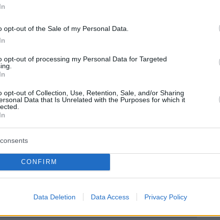
 μυστικά που κρατούν τη φιλία μας δυνατή
In
εν βοηθάμε ποτέ ο ένας τον άλλον. Αν, για
o opt-out of the Sale of my Personal Data.
 ο Μάρτι μου τηλεφωνήσει και πει "χρειάζομα
In
κλείνω αμέσως το τηλέφωνο»
, δήλωσε
νος ο Στιβ Μάρτιν σε πρόσφατη συνέντευξή
to opt-out of processing my Personal Data for Targeted
ing.
In
o opt-out of Collection, Use, Retention, Sale, and/or Sharing
α άρθρου:
Shutterstock
ersonal Data that Is Unrelated with the Purposes for which it
lected.
In
ήμερα:
consents
ι Ρωσία έτοιμες για ειρήνη, λέει ο Τραμπ στο
CONFIRM
«Θα πάρουμε τη Γροιλανδία με τον έναν ή το
»
Data Deletion
Data Access
Privacy Policy
ογραφία από τον γάμο τους το τελευταίο