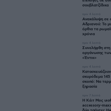
επιλογές σε αθ
σουβλατζίδικα
πριν 4 λεπτά
Ανακάλυψη σε α
Αδριανού: Το μ
όρθια τα ρωμαϊ
χρόνια
πριν 4 λεπτά
Συνελήφθη στη 
οργάνωσης των
«Έντικ»
πριν 4 λεπτά
Κατασκευάζουν
σκυρόδεμα 145 
σκοπό: Να τερμ
ξηρασία
πριν 7 λεπτά
Η Κέιτ Μος υιο
accessory-maxx
δύο τσάντες H