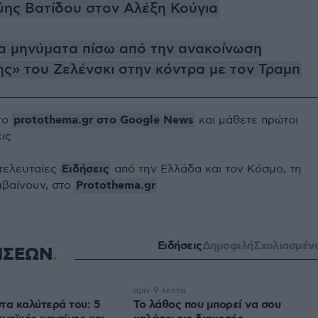
Εύης Βατίδου στον Αλέξη Κούγια
α μηνύματα πίσω από την ανακοίνωση
ς» του Ζελένσκι στην κόντρα με τον Τραμπ
protothema.gr στο Google News
το
και μάθετε πρώτοι
εις
Ειδήσεις
 τελευταίες
από την Ελλάδα και τον Κόσμο, τη
Protothema.gr
μβαίνουν, στο
Ειδήσεις
Δημοφιλή
Σχολιασμέν
ΗΣΕΩΝ
πριν 9 λεπτά
στα καλύτερά του: 5
Το λάθος που μπορεί να σου