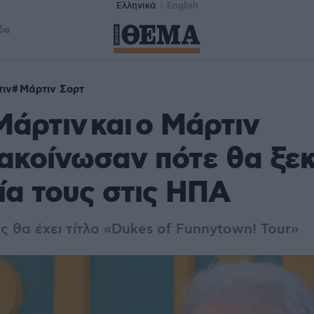
Ελληνικά
English
δα
τιν
Μάρτιν Σορτ
Μάρτιν και ο Μάρτιν
ακοίνωσαν πότε θα ξεκ
ία τους στις ΗΠΑ
ς θα έχει τίτλο «Dukes of Funnytown! Tour»