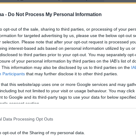
ma -
Do Not Process My Personal Information
ς την κοινή τους πορεία στις περιοδείες από
τή τη φορά θα σατιρίσουν, εκτός από το
to opt-out of the sale, sharing to third parties, or processing of your per
αι τη διασημότητα, τη ρομαντική σχέση του
formation for targeted advertising by us, please use the below opt-out s
r selection. Please note that after your opt-out request is processed y
 με τη Μέριλ Στριπ στη σειρά «Only Murders i
eing interest-based ads based on personal information utilized by us or
g», καθώς και τον μονόλογο του Στιβ Μάρτιν
disclosed to third parties prior to your opt-out. You may separately opt-
ακό αφιέρωμα «SNL50» του Saturday Night
losure of your personal information by third parties on the IAB’s list of
. This information may also be disclosed by us to third parties on the
IA
Participants
that may further disclose it to other third parties.
 that this website/app uses one or more Google services and may gath
οιοί, που γνωρίστηκαν και έγιναν φίλοι μετά
including but not limited to your visit or usage behaviour. You may click 
ία τους στην ταινία «The Three Amigos» το
 to Google and its third-party tags to use your data for below specifi
οδεύουν συχνά με ένα πρόγραμμα που
ogle consent section.
ωμωδία και μουσική, με τον Στιβ Μάρτιν να
l Data Processing Opt Outs
πάντζο.
o opt-out of the Sharing of my personal data.