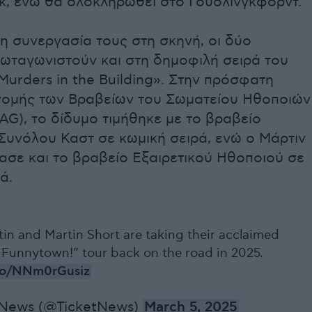
κ, ενώ θα ολοκληρωθεί στο Γουόλινγκφορντ.
η συνεργασία τους στη σκηνή, οι δύο
ρωταγωνιστούν και στη δημοφιλή σειρά του
Murders in the Building». Στην πρόσφατη
νομής των Βραβείων του Σωματείου Ηθοποιών
AG), το δίδυμο τιμήθηκε με το βραβείο
Συνόλου Καστ σε κωμική σειρά, ενώ ο Μάρτιν
ασε και το βραβείο Εξαιρετικού Ηθοποιού σε
ά.
in and Martin Short are taking their acclaimed
 Funnytown!” tour back on the road in 2025.
.co/NNm0rGusiz
tNews (@TicketNews)
March 5, 2025