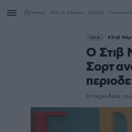
Games
Όλες οι Ειδήσεις
Ελλάδα
Πρωτοσέλι
Στιβ Μάρ
GALA
Ο Στιβ 
Σορτ αν
περιοδε
Η περιοδεία του