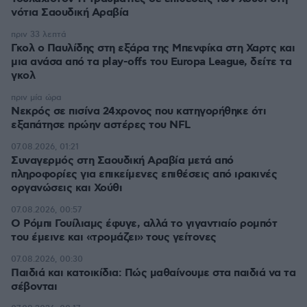
νότια Σαουδική Αραβία
πριν 33 λεπτά
Γκολ ο Παυλίδης στη εξάρα της Μπενφίκα στη Χαρτς και
μια ανάσα από τα play-offs του Europa League, δείτε τα
γκολ
πριν μία ώρα
Νεκρός σε πισίνα 24χρονος που κατηγορήθηκε ότι
εξαπάτησε πρώην αστέρες του NFL
07.08.2026, 01:21
Συναγερμός στη Σαουδική Αραβία μετά από
πληροφορίες για επικείμενες επιθέσεις από ιρακινές
οργανώσεις και Χούθι
07.08.2026, 00:57
Ο Ρόμπι Γουίλιαμς έφυγε, αλλά το γιγαντιαίο ρομπότ
του έμεινε και «τρομάζει» τους γείτονες
07.08.2026, 00:30
Παιδιά και κατοικίδια: Πώς μαθαίνουμε στα παιδιά να τα
σέβονται