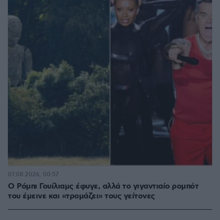
07.08.2026, 00:57
Ο Ρόμπι Γουίλιαμς έφυγε, αλλά το γιγαντιαίο ρομπότ
του έμεινε και «τρομάζει» τους γείτονες