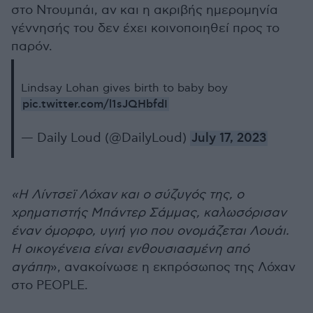
στο Ντουμπάι, αν και η ακριβής ημερομηνία
γέννησής του δεν έχει κοινοποιηθεί προς το
παρόν.
Lindsay Lohan gives birth to baby boy
pic.twitter.com/l1sJQHbfdI
— Daily Loud (@DailyLoud)
July 17, 2023
«Η Λίντσεϊ Λόχαν και ο σύζυγός της, ο
χρηματιστής Μπάντερ Σάμμας, καλωσόρισαν
έναν όμορφο, υγιή γιο που ονομάζεται Λουάι.
Η οικογένεια είναι ενθουσιασμένη από
αγάπη
», ανακοίνωσε η εκπρόσωπος της Λόχαν
στο PEOPLE.