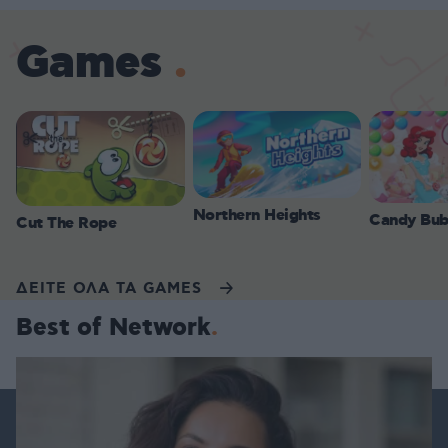
Games
Northern Heights
Candy Bub
Cut The Rope
ΔΕΙΤΕ ΟΛΑ ΤΑ GAMES
Best of Network