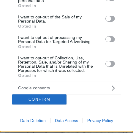
Στη ΓΑΔΑ κρατείται η 46χρονη που κατηγορείται
personal data.
grant or deny consent to Google and its third-party tags to
Opted In
για την επίθεση στη Marfin, δείτε βίντεο και
use your data for below specified purposes in below Google
φωτογραφίες
consent section.
I want to opt-out of the Sale of my
Personal Data.
Opted In
I want to opt-out of processing my
Personal Data for Targeted Advertising.
Opted In
I want to opt-out of Collection, Use,
Retention, Sale, and/or Sharing of my
Personal Data that Is Unrelated with the
Purposes for which it was collected.
Opted In
Google consents
CONFIRM
Data Deletion
Data Access
Privacy Policy