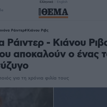
Ελληνικά
English
δα
ινόνα Ράιντερ
Κιάνου Ριβς
α Ράιντερ - Κιάνου Ριβ
ου αποκαλούν ο ένας 
σύζυγο
οιός για τη χρόνια φιλία τους