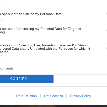
In
α είναι KR 57 ή όποια κι αν είναι η ηλικία του.
ανε αυτό».
o opt-out of the Sale of my Personal Data.
In
υ γάμου στο «Dracula»
to opt-out of processing my Personal Data for Targeted
ing.
In
o opt-out of Collection, Use, Retention, Sale, and/or Sharing
ersonal Data that Is Unrelated with the Purposes for which it
lected.
In
consents
CONFIRM
Data Deletion
Data Access
Privacy Policy