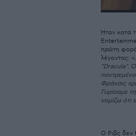
Ήταν κατά τ
Entertainm
πρώτη φορά 
λέγοντας: «
"Dracula". 
παντρεμένοι
Φράνσις χρ
Γυρίσαμε τη
νομίζω ότι 
Ο Ριβς δεν