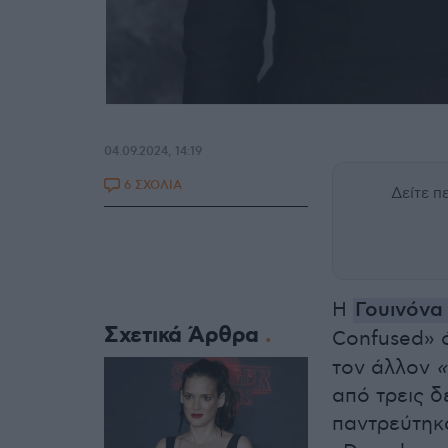
04.09.2024, 14:19
6 ΣΧΟΛΙΑ
Δείτε 
Η
Γουινόνα
Σχετικά Άρθρα
Confused» ό
τον άλλον
«
από τρεις δ
παντρεύτηκα