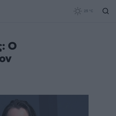
25
°C
ς: Ο
τον