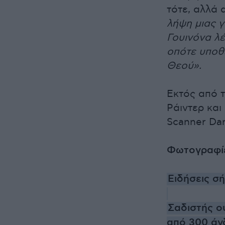
τότε, αλλά
λήψη μιας γ
Γουινόνα λέε
οπότε υποθέ
Θεού».
Εκτός από τ
Ράιντερ και
Scanner Dar
Φωτογραφί
Ειδήσεις σ
Σαδιστής ο
από 300 άν