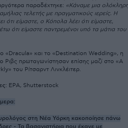
 αργότερα παραδέχτηκε:
«Κάναμε μια ολόκληρ
αμήλιας τελετής με πραγματικούς ιερείς. Η
ι ότι είμαστε, ο Κόπολα λέει ότι είμαστε,
τω ότι είμαστε παντρεμένοι υπό τα μάτια του
ο «Dracula» και το «Destination Wedding», η
 ο Ριβς πρωταγωνίστησαν επίσης μαζί στο «A
kly» του Ρίτσαρντ Λινκλέιτερ.
ες
: EPA, Shutterstock
ήμερα:
υρολόγος στη Νέα Υόρκη κακοποίησε πάνω
δρες - Τα βασανιστήρια που έκανε με