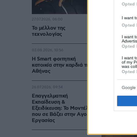
Opted 
κάθε γενέθλι
Πάντα το έκ
I want t
27.07.2026, 06:00
Opted 
Το μέλλον της
H σκηνή το
τεχνολογίας
I want 
Advertis
Opted 
03.08.2026, 10:56
I want t
Η Smart φοιτητική
of my P
κατοικία στην καρδιά της
was col
Αθήνας
Opted 
Google 
26.07.2026, 09:54
Επαγγελματική
Εκπαίδευση &
Εξειδίκευση: Το Mοντέλο
που σε Bάζει στην Aγορά
Eργασίας