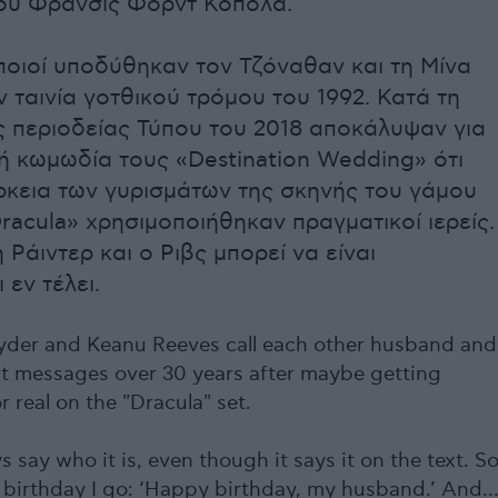
του Φράνσις Φορντ Κόπολα.
ποιοί υποδύθηκαν τον Τζόναθαν και τη Μίνα
 ταινία γοτθικού τρόμου του 1992. Κατά τη
ς περιοδείας Τύπου του 2018 αποκάλυψαν για
ή κωμωδία τους «Destination Wedding» ότι
ρκεια των γυρισμάτων της σκηνής του γάμου
racula» χρησιμοποιήθηκαν πραγματικοί ιερείς.
 Ράιντερ και ο Ριβς μπορεί να είναι
 εν τέλει.
der and Keanu Reeves call each other husband and
ext messages over 30 years after maybe getting
r real on the "Dracula" set.
 say who it is, even though it says it on the text. S
is birthday I go: ‘Happy birthday, my husband.’ And