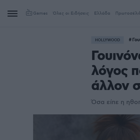
Games
Όλες οι Ειδήσεις
Ελλάδα
Πρωτοσέλι
Γου
HOLLYWOOD
Γουινόν
λόγος π
άλλον 
Όσα είπε η ηθοπ