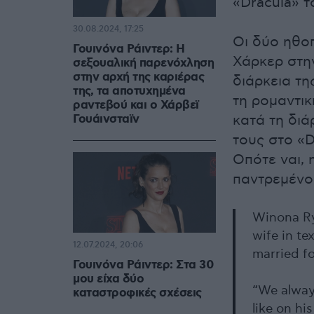
«Dracula» 
30.08.2024, 17:25
Οι δύο ηθο
Γουινόνα Ράιντερ: Η
Χάρκερ στην
σεξουαλική παρενόχληση
στην αρχή της καριέρας
διάρκεια τη
της, τα αποτυχημένα
τη ρομαντικ
ραντεβού και ο Χάρβεϊ
Γουάινσταϊν
κατά τη διά
τους στο «D
Οπότε ναι, η
παντρεμένοι
Winona Ry
wife in t
12.07.2024, 20:06
married fo
Γουινόνα Ράιντερ: Στα 30
μου είχα δύο
“We always
καταστροφικές σχέσεις
like on h