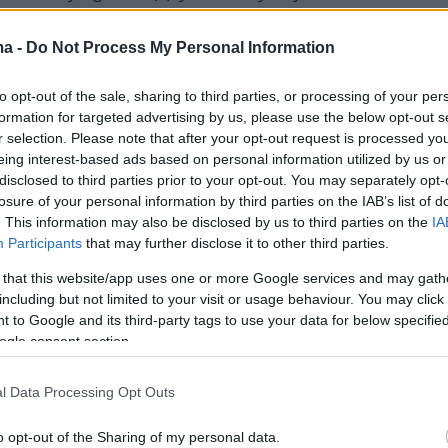
er.com/iZElgxUkXZ
ma -
Do Not Process My Personal Information
y (@Variety)
September 3, 2024
to opt-out of the sale, sharing to third parties, or processing of your per
formation for targeted advertising by us, please use the below opt-out s
υριολεκτικά τα πάντα όμως μαζί του. Είναι
r selection. Please note that after your opt-out request is processed y
eing interest-based ads based on personal information utilized by us or
ιστός»,
δήλωσε η Ράιντερ για τη συνεργασία
disclosed to third parties prior to your opt-out. You may separately opt-
 αν και διευκρίνισε ότι το να κάνει μια ταινία
losure of your personal information by third parties on the IAB’s list of
 μπορεί να μην είναι για εκείνη, επειδή
. This information may also be disclosed by us to third parties on the
IA
Participants
that may further disclose it to other third parties.
νει πολλά ακροβατικά. Σκέφτομαι μόνο τα
».
 that this website/app uses one or more Google services and may gath
including but not limited to your visit or usage behaviour. You may click 
 to Google and its third-party tags to use your data for below specifi
ίπε ότι εξακολουθεί να στέλνει τακτικά
ogle consent section.
ον Ριβς και «
πάντα λέμε ποιος είναι, παρόλο
 στο μήνυμα. Όπως για παράδειγμα στα
l Data Processing Opt Outs
υ, λέω: «Χρόνια πολλά, άντρα μου
». Και τότε
o opt-out of the Sharing of my personal data.
: «
Γεια σου, γυναίκα μου, σ' αγαπώ. KR 57. Σε