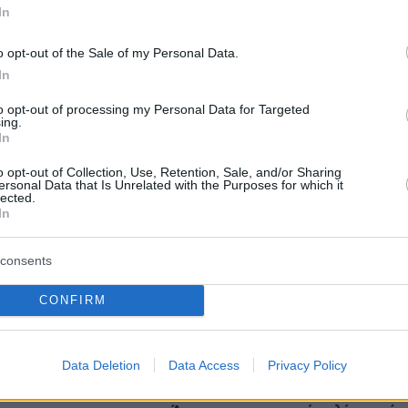
In
o opt-out of the Sale of my Personal Data.
In
to opt-out of processing my Personal Data for Targeted
ing.
In
o opt-out of Collection, Use, Retention, Sale, and/or Sharing
ersonal Data that Is Unrelated with the Purposes for which it
protothema.gr στο Google News
το
και μάθετε πρώτοι
lected.
εις
In
Ειδήσεις
 τελευταίες
από την Ελλάδα και τον Κόσμο, τη
consents
Protothema.gr
μβαίνουν, στο
CONFIRM
Ειδήσεις
Δημοφιλή
Σχολιασμέν
ΗΣΕΩΝ
Data Deletion
Data Access
Privacy Policy