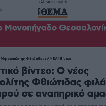
Ελληνικά
English
δα
ο Μονοπήγαδο Θεσσαλονίκη
Μητροπολίτης Φθιώτιδος
ΑΜΕΑ
Βίντεο
τικό βίντεο: Ο νέος
λίτης Φθιώτιδας φιλά
αρού σε αναπηρικό αμα