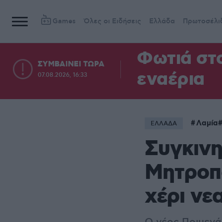
Games
Όλες οι Ειδήσεις
Ελλάδα
Πρωτοσέλι
Φωτιά στ
ΣΥΜΒΑΙΝΕΙ ΤΩΡΑ
εναέρια
07.08.2026, 16:33
Λαμία
ΕΛΛΑΔΑ
Συγκινη
Μητροπο
χέρι νε