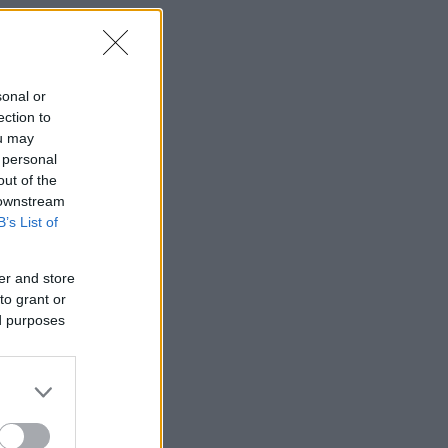
sonal or
ection to
ou may
 personal
out of the
 downstream
B’s List of
er and store
to grant or
ed purposes