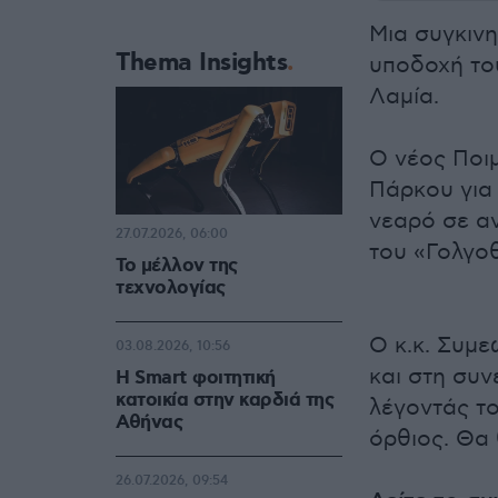
Μια συγκινη
Thema Insights
υποδοχή το
Λαμία.
Ο νέος Ποι
Πάρκου για
νεαρό σε αν
27.07.2026, 06:00
του «Γολγο
Το μέλλον της
τεχνολογίας
Ο κ.κ. Συμε
03.08.2026, 10:56
και στη συν
Η Smart φοιτητική
κατοικία στην καρδιά της
λέγοντάς το
Αθήνας
όρθιος. Θα 
26.07.2026, 09:54