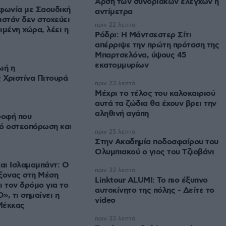
Άρση των συνοριακών ελέγχων ή
φωνία με Σαουδική
αντίμετρα
ιστάν δεν στοχεύει
πριν 22 λεπτά
ιμένη χώρα, λέει η
Ρόδρι: Η Μάντσεστερ Σίτι
απέρριψε την πρώτη πρόταση της
Μπαρτσελόνα, ύψους 45
εκατομμυρίων
ωή η
 Χριστίνα Πιτουρά
πριν 23 λεπτά
Μέχρι το τέλος του καλοκαιριού
αυτά τα ζώδια θα έχουν βρει την
αληθινή αγάπη
ροφή που
πό οστεοπόρωση και
πριν 25 λεπτά
Στην Ακαδημία ποδοσφαίρου του
Ολυμπιακού ο γιος του Τζιοβάνι
και Ισλαμαμπάντ: Ο
πριν 33 λεπτά
ξονας στη Μέση
Linktour ALUMI: Το πιο έξυπνο
ι τον δρόμο για το
αυτοκίνητο της πόλης - Δείτε το
», τι σημαίνει η
video
Μέκκας
πριν 33 λεπτά