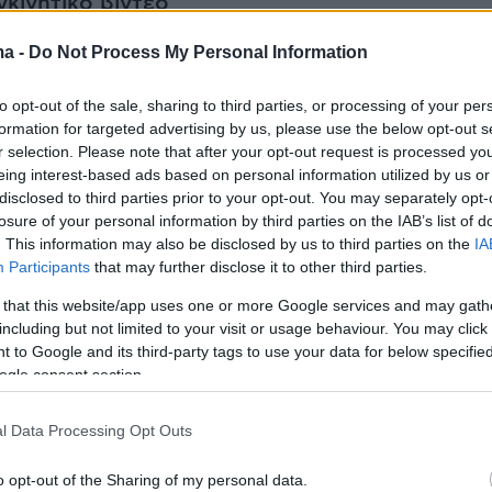
γκινητικό βίντεο
ma -
Do Not Process My Personal Information
κή στιγμή που κατέγραψε η κάμερα του
t
από την σημερινή υποδοχή του νέου
to opt-out of the sale, sharing to third parties, or processing of your per
 Φθιώτιδας κ.κ. Συμέων.
formation for targeted advertising by us, please use the below opt-out s
r selection. Please note that after your opt-out request is processed y
eing interest-based ads based on personal information utilized by us or
disclosed to third parties prior to your opt-out. You may separately opt-
losure of your personal information by third parties on the IAB’s list of
. This information may also be disclosed by us to third parties on the
IA
Participants
that may further disclose it to other third parties.
 that this website/app uses one or more Google services and may gath
including but not limited to your visit or usage behaviour. You may click 
 to Google and its third-party tags to use your data for below specifi
ogle consent section.
l Data Processing Opt Outs
o opt-out of the Sharing of my personal data.