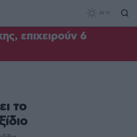
35
°C
ς, επιχειρούν 6
ει το
ξίδιο