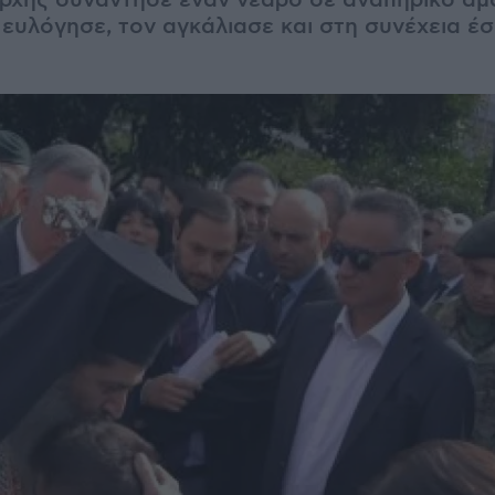
ρχης συνάντησε έναν νεαρό σε αναπηρικό αμα
 ευλόγησε, τον αγκάλιασε και στη συνέχεια έσ