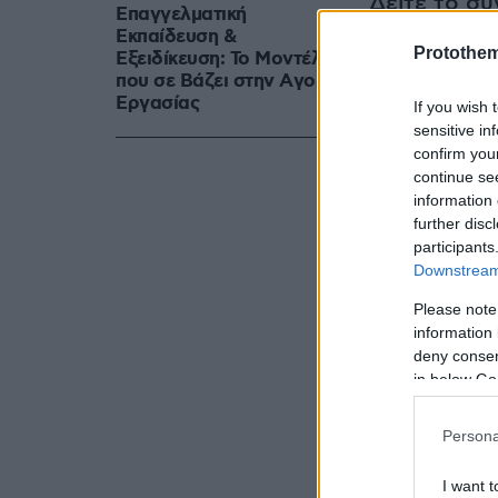
Δείτε το συ
Επαγγελματική
Εκπαίδευση &
Protothe
Εξειδίκευση: Το Mοντέλο
H συγκινητι
που σε Bάζει στην Aγορά
LamiaRepor
Eργασίας
If you wish 
Μητροπολίτη
sensitive in
confirm you
continue se
information 
further disc
participants
Downstream 
Please note
information 
deny consent
in below Go
Persona
I want t