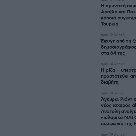
Η αμυντική συμ
Αραβία και Πακ
κάποια συγκεκρ
Τουρκία
πριν 12 λεπτά
Έφυγε από τη ζ
δημοσιογράφος
στα 64 της
πριν 14 λεπτά
Η ρίζα – υπερτ
προστατεύει α
διαβήτη
πριν 14 λεπτά
Άγκυρα, Ριάντ 
νέος ισχυρός ά
Ανατολή ανοίγε
«ισλαμικό ΝΑΤΟ
συμφωνία της 
πριν 19 λεπτά