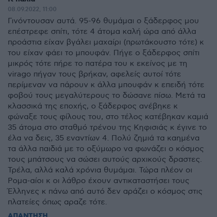
08.09.2022, 11:00
Γινόντουσαν αυτά. 95-96 θυμάμαι ο ξάδερφος μου
επέστρεφε σπίτι, τότε 4 άτομα καλή ώρα από άλλα
προάστια είχαν βγάλει μαχαίρι (πρωτάκουστο τότε) κ
του είχαν φάει το μπουφάν. Πήγε ο ξάδερφος σπίτι
μικρός τότε πήρε το πατέρα του κ εκείνος με τη
virago πήγαν τους βρήκαν, αφελείς αυτοί τότε
περίμεναν να πάρουν κ άλλα μπουφάν κ επειδή τότε
φοβού τους μεγαλύτερους το δώσανε πίσω. Μετά τα
κλασσικά της εποχής, ο ξάδερφος ανέβηκε κ
φώναξε τους φίλους του, στο τέλος κατέβηκαν καμιά
35 άτομα στο σταθμό τρένου της Κηφισιάς κ έγινε το
έλα να δεις, 35 εναντίων 4. Πολύ ζημιά τα καημένα
τα άλλα παιδιά με το οξύμωρο να φωνάζει ο κόσμος
τους μπάτσους να σώσει αυτούς αρχικούς δραστες.
Τρέλα, αλλά καλά χρόνια θυμάμαι. Τώρα πλέον οι
Ρομα-αίοι κ οι λάθρο έχουν αντικαταστήσει τους
Έλληνες κ πάνω από αυτό δεν αράζει ο κόσμος στις
πλατείες όπως αραζε τότε.
ΑΠΑΝΤΗΣΗ