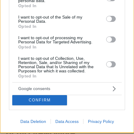
07.08.2026, 02:35
personal data.
grant or deny consent to Google and its third-party tags to
Τουλάχιστον 11 τραυματίες σε επιθέσεις των Χούθι στη
Opted In
use your data for below specified purposes in below Google
νότια Σαουδική Αραβία
consent section.
I want to opt-out of the Sale of my
Personal Data.
07.08.2026, 02:10
Opted In
Γκολ ο Παυλίδης στη εξάρα της Μπενφίκα στη Χαρτς και
μια ανάσα από τα play-offs του Europa League, δείτε τα
I want to opt-out of processing my
γκολ
Personal Data for Targeted Advertising.
Opted In
07.08.2026, 01:44
Νεκρός σε πισίνα 24χρονος που κατηγορήθηκε ότι
I want to opt-out of Collection, Use,
εξαπάτησε πρώην αστέρες του NFL
Retention, Sale, and/or Sharing of my
Personal Data that Is Unrelated with the
Purposes for which it was collected.
07.08.2026, 01:21
Opted In
Συναγερμός στη Σαουδική Αραβία μετά από
πληροφορίες για επικείμενες επιθέσεις από ιρακινές
οργανώσεις και Χούθι
Google consents
CONFIRM
ΔΕΙΤΕ ΟΛΕΣ ΤΙΣ ΕΙΔΗΣΕΙΣ
Data Deletion
Data Access
Privacy Policy