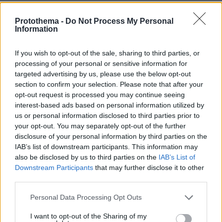
πριν 9 λεπτά
Πέθανε σε ηλικία 26 ετών η influencer Σίντνεϊ Τάουλ
Protothema -
Do Not Process My Personal
έπειτα από τριετή μάχη με σπάνια μορφή καρκίνου
Information
πριν μία ώρα
Γαρίδες γιουβέτσι λεμονάτο
If you wish to opt-out of the sale, sharing to third parties, or
processing of your personal or sensitive information for
πριν μία ώρα
targeted advertising by us, please use the below opt-out
«Έγκλημα πολέμου» ο ισραηλινός βομβαρδισμός που
section to confirm your selection. Please note that after your
σκότωσε δημοσιογράφο στον Λίβανο, καταγγέλλουν
opt-out request is processed you may continue seeing
τρεις ΜΚΟ
interest-based ads based on personal information utilized by
us or personal information disclosed to third parties prior to
07.08.2026, 04:13
Επεισόδια μεταξύ διαδηλωτών και αστυνομικών έξω
your opt-out. You may separately opt-out of the further
από τη Γερουσία στην Αργεντινή, δείτε βίντεο
disclosure of your personal information by third parties on the
IAB’s list of downstream participants. This information may
07.08.2026, 03:38
also be disclosed by us to third parties on the
IAB’s List of
Σαουδική Αραβία, Τουρκία και Πακιστάν ετοιμάζονται
Downstream Participants
that may further disclose it to other
να υπογράψουν συμφωνία αμοιβαίας άμυνας
third parties.
07.08.2026, 03:01
Please note that this website/app uses one or more Google
Συνελήφθη πρώην κυβερνήτης πολιτείας του Μεξικού
Personal Data Processing Opt Outs
για την εξαφάνιση των 43 φοιτητών το 2014
services and may gather and store information including but
not limited to your visit or usage behaviour. You may click to
I want to opt-out of the Sharing of my