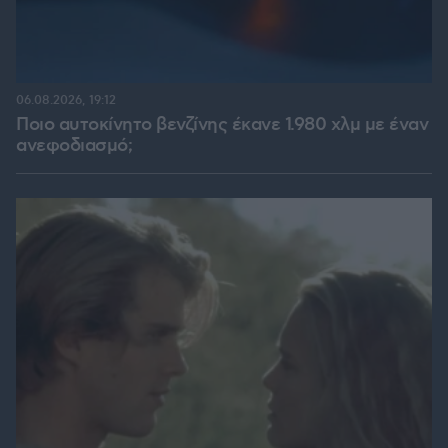
06.08.2026, 19:12
Ποιο αυτοκίνητο βενζίνης έκανε 1.980 χλμ με έναν
ανεφοδιασμό;