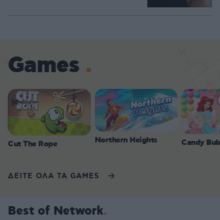
Games
Northern Heights
Candy Bub
Cut The Rope
ΔΕΙΤΕ ΟΛΑ ΤΑ GAMES
Best of Network