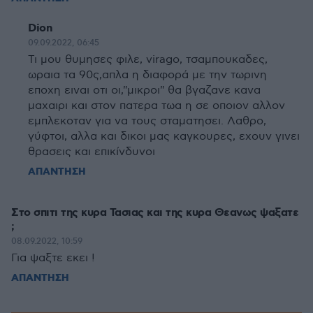
Dion
09.09.2022, 06:45
Τι μου θυμησες φιλε, virago, τσαμπουκαδες,
ωραια τα 90ς,απλα η διαφορά με την τωρινη
εποχη ειναι οτι οι,"μικροι" θα βγαζανε κανα
μαχαιρι και στον πατερα τωα η σε οποιον αλλον
εμπλεκοταν για να τους σταματησει. Λαθρο,
γύφτοι, αλλα και δικοι μας καγκουρες, εχουν γινει
θρασεις και επικίνδυνοι
ΑΠΑΝΤΗΣΗ
Στο σπιτι της κυρα Τασιας και της κυρα Θεανως ψαξατε
;
08.09.2022, 10:59
Για ψαξτε εκει !
ΑΠΑΝΤΗΣΗ