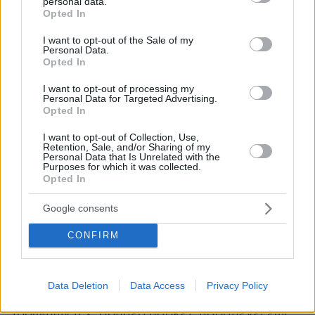
αισχροκέρδεια και αθέμιτες εμπορικές
personal data.
grant or deny consent to Google and its third-party tags to
Opted In
πρακτικές.
use your data for below specified purposes in below Google
consent section.
I want to opt-out of the Sale of my
Personal Data.
Ωράριο και αποστάσεις ασφαλείας
Opted In
I want to opt-out of processing my
Οι καταστηματάρχες οφείλουν να τηρούν το
Personal Data for Targeted Advertising.
ωράριο λειτουργίας ως εξής:
Opted In
I want to opt-out of Collection, Use,
Retention, Sale, and/or Sharing of my
- Η ώρα έναρξης για τα εμπορικά καταστήματα
Personal Data that Is Unrelated with the
είνα στις 10:00.‬ Σημειώνεται, ότι το εν λόγω
Purposes for which it was collected.
Opted In
μέτρο λειτουργίας αφορά τις επιχειρήσεις που
επαναλειτουργούν στην Περιφέρεια Αττικής,
Google consents
πλην των νησιών και στο πολεοδομικό
CONFIRM
συγκρότημα Θεσσαλονίκης, δηλαδή στους
δήμους που το απαρτίζουν.
Data Deletion
Data Access
Privacy Policy
- Το ωράριο που ισχύει στις επιχειρήσεις
τροφίμων π.χ. σούπερ μάρκετ, παραμένει έως