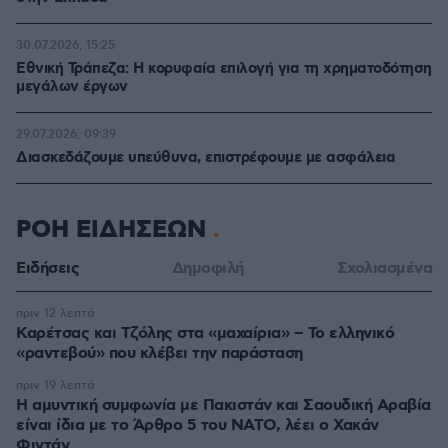
30.07.2026, 15:25
Εθνική Τράπεζα: Η κορυφαία επιλογή για τη χρηματοδότηση
μεγάλων έργων
29.07.2026, 09:39
Διασκεδάζουμε υπεύθυνα, επιστρέφουμε με ασφάλεια
ΡΟΗ ΕΙΔΗΣΕΩΝ
Ειδήσεις
Δημοφιλή
Σχολιασμένα
πριν 12 λεπτά
Καρέτσας και Τζόλης στα «μαχαίρια» – Το ελληνικό
«ραντεβού» που κλέβει την παράσταση
πριν 19 λεπτά
Η αμυντική συμφωνία με Πακιστάν και Σαουδική Αραβία
είναι ίδια με το Άρθρο 5 του ΝΑΤΟ, λέει ο Χακάν
Φιντάν