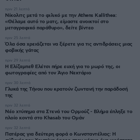
πριν 21 λεπτά
Νίκολιτς μετά το φιλικό με την Athens Kallithea:
«Θέλαμε αυτό το ματς, είμαστε ανοικτοί στο
μεταγραφικό παράθυρο», δείτε βίντεο
πριν 25 λεπτά
Όλα όσα χρειάζεται να ξέρετε για τις αντιδράσεις μιας
φοβικής γάτας
πριν 29 λεπτά
Η Ελίζαμπεθ Ελέτσι πήρε ευχή για το μωρό της, οι
φωτογραφίες από τον Άγιο Νεκτάριο
πριν 30 λεπτά
Γλυκά της Τήνου που κρατούν ζωντανή την παράδοσή
της
πριν 32 λεπτά
Νέο χτύπημα στα Στενά του Ορμούζ - Βλήμα έπληξε το
πλοίο κοντά στο Khasab του Ομάν
πριν 32 λεπτά
Πατέρας για δεύτερη φορά ο Κωνσταντέλιας: Η