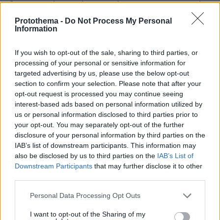
Οι επιχειρήσεις, όπως ανέφερε ο υφυπουργός,
θα πρέπει να τηρήσουν αυστηρά τα μέτρα και
Protothema -
Do Not Process My Personal
Information
τους κανόνες λειτουργίας, όπως την αναλογία
των τετραγωνικών μέτρων ως προς τους
If you wish to opt-out of the sale, sharing to third parties, or
παρευρισκόμενους στους χώρους, την
processing of your personal or sensitive information for
απόσταση μεταξύ των θέσεων εργασίας, την
targeted advertising by us, please use the below opt-out
τήρηση καταλόγου που αφορά στα ραντεβού
section to confirm your selection. Please note that after your
των πελατών -όπου απαιτείται- και τα ατομικά
opt-out request is processed you may continue seeing
interest-based ads based on personal information utilized by
μέσα προστασίας δηλαδή τη μάσκα και την
us or personal information disclosed to third parties prior to
υγιεινή των χεριών.
your opt-out. You may separately opt-out of the further
disclosure of your personal information by third parties on the
Κυρώσεις
IAB’s list of downstream participants. This information may
also be disclosed by us to third parties on the
IAB’s List of
Downstream Participants
that may further disclose it to other
Για τις παραβάσεις των κανόνων προβλέπονται
third parties.
διοικητικές κυρώσεις και οι καταναλωτές
Please note that this website/app uses one or more Google
μπορούν μέσω του τηλεφωνικού κέντρου 1520
Personal Data Processing Opt Outs
services and may gather and store information including but
να καταγγέλλουν τη μη τήρηση των μέτρων,
not limited to your visit or usage behaviour. You may click to
I want to opt-out of the Sharing of my