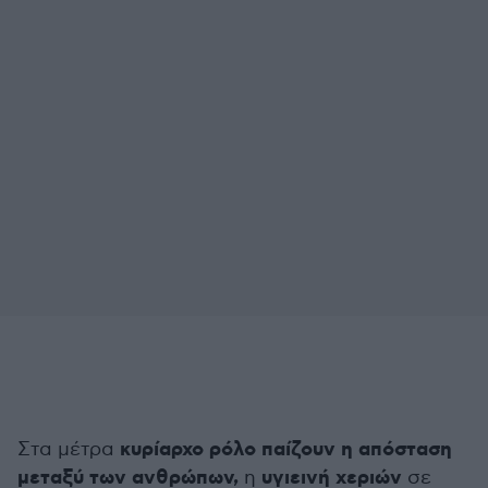
κυρίαρχο ρόλο παίζουν η απόσταση
Στα μέτρα
μεταξύ των ανθρώπων,
υγιεινή χεριών
η
σε