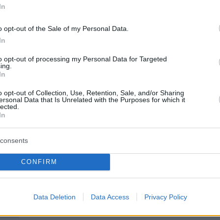
ι στο εξωτερικό. «Οι Έλληνες έχουν αρχίσει ν
In
τα τελευταία χρόνια, επειδή καταφέραμε να
o opt-out of the Sale of my Personal Data.
 κόστος αυτών των μεταρρυθμίσεων. Τώρα
In
ο μέρισμα. Το αφήγημα υπάρχει, έχουμε
αι αφομοιώσει τα μαθήματα της κρίσης και
to opt-out of processing my Personal Data for Targeted
ing.
μοι να προχωρήσουμε μπροστά», σημείωσε.
In
o opt-out of Collection, Use, Retention, Sale, and/or Sharing
ersonal Data that Is Unrelated with the Purposes for which it
lected.
τές του Έλληνα υπουργού αναφέρθηκαν με
In
λόγια στην πρόοδο της ελληνικής οικονομίας,
consents
 για «success story». Αξίζει να σημειωθεί ότι
η μόνη χώρα από τα κράτη-μέλη του ΟΟΣΑ π
CONFIRM
να συμμετάσχει στη συζήτηση, ως παράδειγμ
νομικής διακυβέρνησης.
Data Deletion
Data Access
Privacy Policy
ερα: