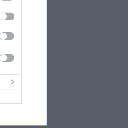
α
 η
ου
α