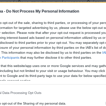
αναφέρθηκε στις σημαντικές μεταρρυθμίσεις
ή πολιτική που οδήγησαν στη σταθεροποίηση κ
ma -
Do Not Process My Personal Information
 της ελληνικής οικονομίας, ιεραρχώντας ως
ραιότητα τη δημοσιονομική υπευθυνότητα. Η
to opt-out of the sale, sharing to third parties, or processing of your per
formation for targeted advertising by us, please use the below opt-out s
ους δημοσιονομικούς κανόνες και οι
r selection. Please note that after your opt-out request is processed y
αλλαγές στη χώρα, οδήγησαν στην εδραίωση
eing interest-based ads based on personal information utilized by us or
ύνης από τις αγορές και τους θεσμούς.
disclosed to third parties prior to your opt-out. You may separately opt-
losure of your personal information by third parties on the IAB’s list of
. This information may also be disclosed by us to third parties on the
IA
υμε να μεταφέρουμε το βάρος στις επόμενες
Participants
that may further disclose it to other third parties.
 συνέβη στο παρελθόν», δήλωσε χαρακτηριστι
 that this website/app uses one or more Google services and may gath
ι έκανε ιδιαίτερη μνεία στην εξυγίανση του
including but not limited to your visit or usage behaviour. You may click 
ομέα, ο οποίος πλέον είναι σε θέση να
 to Google and its third-party tags to use your data for below specifi
ogle consent section.
ει την πραγματική οικονομία.
l Data Processing Opt Outs
άκης αναφέρθηκε επίσης στο φαινόμενο του
n, δηλαδή την επιστροφή Ελλήνων που είχαν
o opt-out of the Sharing of my personal data.