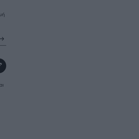
μή
αι