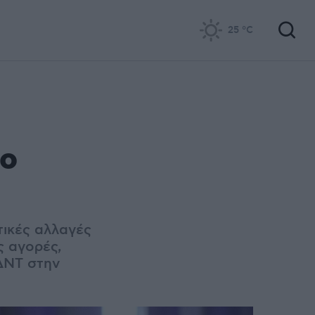
25
°C
το
τικές αλλαγές
ς αγορές,
ΔΝΤ στην